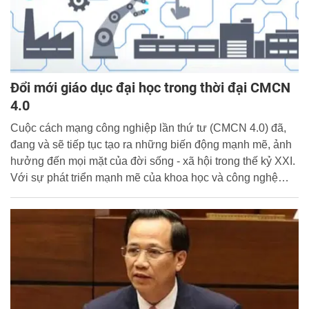
Đổi mới giáo dục đại học trong thời đại CMCN
4.0
Cuộc cách mạng công nghiệp lần thứ tư (CMCN 4.0) đã,
đang và sẽ tiếp tục tạo ra những biến động mạnh mẽ, ảnh
hưởng đến mọi mặt của đời sống - xã hội trong thế kỷ XXI.
Với sự phát triển mạnh mẽ của khoa học và công nghệ
(KH&amp;CN), vấn đề đặt ra cho ngành giáo dục và đạo
tạo (đặc biệt là giáo dục đại học) trong CMCN 4.0 là phải
đổi mới từ một nền giáo dục nặng về trang bị kiến thức cho
người học sang nền giáo dục giúp phát triển kỹ năng, thúc
đẩy tư duy đổi mới sáng tạo.