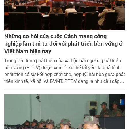
Những cơ hội của cuộc Cách mạng công
nghiệp lần thứ tư đối với phát triển bền vững ở
Việt Nam hiện nay
Trong tiến trình phát triển của xã hội loài người, phát triển
bền vững (PTBV) được xem là xu thế tất yếu, là quá trình
phát triển có sự kết hợp chặt chẽ, hợp lý, hài hòa giữa phát
triển kinh tế, xã hội và BVMT. PTBV đang là nhu cầu cấp
bách, là mục tiêu hướng tới của nhiều quốc gia trên thế
giới và mỗi quốc gia sẽ dựa theo đặc thù kinh tế, xã hội,
chính trị, địa lý, văn hóa...