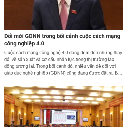
Đổi mới GDNN trong bối cảnh cuộc cách mạng
công nghiệp 4.0
Cuộc cách mạng công nghệ 4.0 đang đem đến những thay
đổi về sản xuất và cơ cấu nhân lực trong thị trường lao
động tương lai. Trong bối cảnh đó, nhiều vấn đề đối với
giáo dục nghề nghiệp (GDNN) cũng đang được đặt ra. Bộ
trưởng Bộ Lao động, Thương binh và Xã hội Đào Ngọc
Dung chia sẻ những giải pháp để nâng cao chất lượng
đào tạo nghề nghiệp, đáp ứng yêu cầu của nền kinh tế
sáng tạo, trong lĩnh vực GDNN.