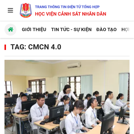
GIỚI THIỆU
TIN TỨC - SỰ KIỆN
ĐÀO TẠO
HỢP 
TAG: CMCN 4.0