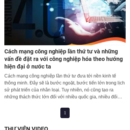
Cách mạng công nghiệp lần thứ tư và những
vấn đề đặt ra với công nghiệp hóa theo hướng
hiện đại ở nước ta
Cách mạng công nghiệp lần thứ tư đưa tới nền kinh tế
thông minh. Đây sẽ là bước ngoặt, bước tiến lớn trong lịch
sử phát triển của nhân loại. Tuy nhiên, nó cũng tạo ra
những thách thức lớn đối với nhiều quốc gia, nhiều đối
tượng xã hội, trên nhiều lĩnh vực. Các thành tựu khoa học -
công nghệ trong cách mạng công nghiệp lần thứ tư làm
1
cho tài nguyên thiên nhiên, lao động phổ thông giá rẻ ngày
càng mất lợi thế. Việc làm rõ những vấn đề đặt ra và đưa
THƯ VIỆN VIDEO