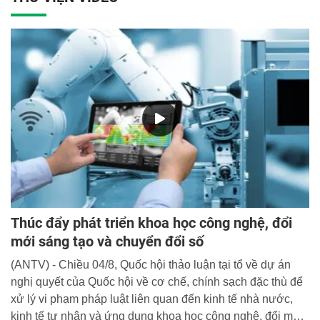
ra những định hướng cho quá trình công nghiệp hóa, hiện
đại hóa ở Việt Nam trong bối cảnh cách mạng công nghiệp
lần thứ tư thời gian tới là cấp bách và thiết thực.
Thúc đẩy phát triển khoa học công nghệ, đổi
mới sáng tạo và chuyển đổi số
(ANTV) - Chiều 04/8, Quốc hội thảo luận tại tổ về dự án
nghị quyết của Quốc hội về cơ chế, chính sạch đặc thù để
xử lý vi phạm pháp luật liên quan đến kinh tế nhà nước,
kinh tế tư nhân và ứng dụng khoa học công nghệ, đổi mới