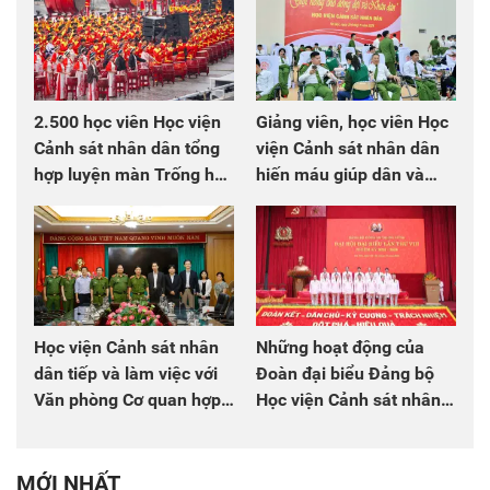
2.500 học viên Học viện
Giảng viên, học viên Học
Cảnh sát nhân dân tổng
viện Cảnh sát nhân dân
hợp luyện màn Trống hội
hiến máu giúp dân và
chào mừng Đại hội Đảng
đồng đội
Học viện Cảnh sát nhân
Những hoạt động của
dân tiếp và làm việc với
Đoàn đại biểu Đảng bộ
Văn phòng Cơ quan hợp
Học viện Cảnh sát nhân
tác quốc tế Nhật Bản tại
dân tại Đại hội đại biểu
Việt Nam
Đảng bộ Công an Trung
ương lần thứ VIII, nhiệm
MỚI NHẤT