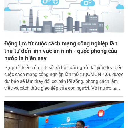
Động lực từ cuộc cách mạng công nghiệp lần
thứ tư đến lĩnh vực an ninh - quốc phòng của
nước ta hiện nay
Sự phát triển của lịch sử xã hội loài người tất yếu đưa đến
cuộc cách mạng công nghiệp lần thứ tư (CMCN 4.0), được
dự báo sẽ làm thay đổi cơ bản lối sống, phong cách làm
việc và cách thức giao tiếp của con người. Với nước ta,
trong những lĩnh vực chịu sự tác động, lĩnh vực an ninh –
quốc phòng (AN-QP) được xem là chịu sự tác động nhanh
và mạnh. Bên cạnh những thách thức, cuộc cách mạng
công nghiệp lần này thực sự là cơ hội, động lực to lớn
thúc đẩy lĩnh vực AN-QP nước ta phát triển.