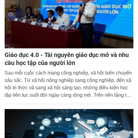
Giáo dục 4.0 - Tài nguyên giáo dục mở và nhu
cầu học tập của người lớn
Sau mỗi cuộc cách mạng công nghiệp, xã hội biến chuyển
sâu sắc. Từ xã hội nông nghiệp sang công nghiệp, đến xã
hội tri thức và sang xã hội sáng tạo, những điều kiện học
tập liên tục suốt đời ngày càng rộng mở. Trên nền tảng tài
nguyên giáo dục mở, việc tự học của người lớn nếu được
rèn luyện bền bỉ sẽ trở thành nguồn năng lượng cơ bản để
người học có thể tự học suốt đời và có khả năng thích ứng
cao trước mọi hoàn cảnh của cuộc sống.