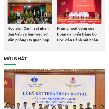
Học viện Cảnh sát nhân
Những hoạt động của
dân tiếp và làm việc với
Đoàn đại biểu Đảng bộ
Văn phòng Cơ quan hợp
Học viện Cảnh sát nhân
tác quốc tế Nhật Bản tại
dân tại Đại hội đại biểu
Việt Nam
Đảng bộ Công an Trung
ương lần thứ VIII, nhiệm
MỚI NHẤT
kỳ 2025 - 2030