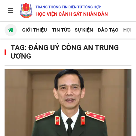
GIỚI THIỆU
TIN TỨC - SỰ KIỆN
ĐÀO TẠO
HỢP 
TAG: ĐẢNG UỶ CÔNG AN TRUNG
ƯƠNG