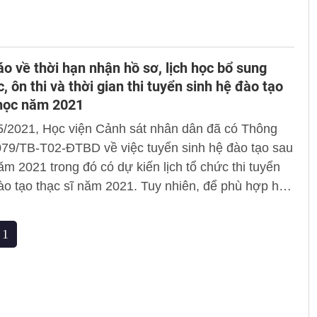
o về thời hạn nhận hồ sơ, lịch học bổ sung
, ôn thi và thời gian thi tuyển sinh hệ đào tạo
 học năm 2021
5/2021, Học viện Cảnh sát nhân dân đã có Thông
079/TB-T02-ĐTBD về việc tuyển sinh hệ đào tạo sau
ăm 2021 trong đó có dự kiến lịch tổ chức thi tuyển
ào tạo thạc sĩ năm 2021. Tuy nhiên, để phù hợp hơn
ạch đào tạo chung của toàn trường, Học viện thông
 thức về thời hạn nhận hồ sơ, lịch học bổ sung kiến
1
thi, tổ chức thi tuyển sinh hệ đào tạo thạc sĩ năm
hể như sau: