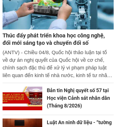
Thúc đẩy phát triển khoa học công nghệ,
đổi mới sáng tạo và chuyển đổi số
(ANTV) - Chiều 04/8, Quốc hội thảo luận tại tổ
về dự án nghị quyết của Quốc hội về cơ chế,
chính sạch đặc thù để xử lý vi phạm pháp luật
liên quan đến kinh tế nhà nước, kinh tế tư nhân
và ứng dụng khoa học công nghệ, đổi mới sáng
Bản tin Nghị quyết số 57 tại
tạo và chuyển đổi số.
Học viện Cảnh sát nhân dân
(Tháng 8/2026)
Luật An ninh dữ liệu - “tường