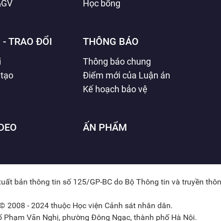
&GV
Học bổng
 - TRAO ĐỔI
THÔNG BÁO
i
Thông báo chung
 tạo
Điểm mới của Luận án
Kế hoạch bảo vệ
IDEO
ẤN PHẨM
xuất bản thông tin số 125/GP-BC do Bộ Thông tin và truyền thô
© 2008 - 2024 thuộc Học viện Cảnh sát nhân dân.
hố Phạm Văn Nghị, phường Đông Ngạc, thành phố Hà Nội.