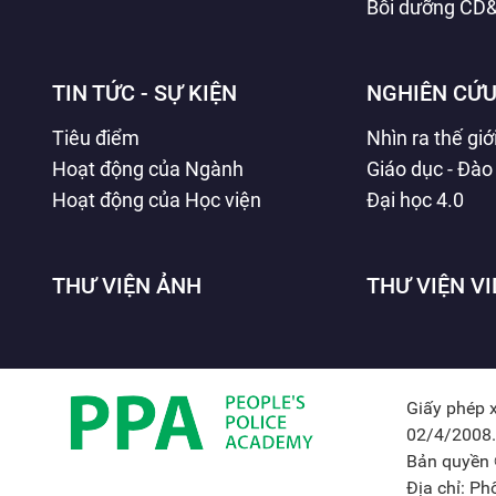
Bồi dưỡng CD
TIN TỨC - SỰ KIỆN
NGHIÊN CỨU
Tiêu điểm
Nhìn ra thế giớ
Hoạt động của Ngành
Giáo dục - Đào
Hoạt động của Học viện
Đại học 4.0
THƯ VIỆN ẢNH
THƯ VIỆN V
Giấy phép 
02/4/2008.
Bản quyền 
Địa chỉ: P