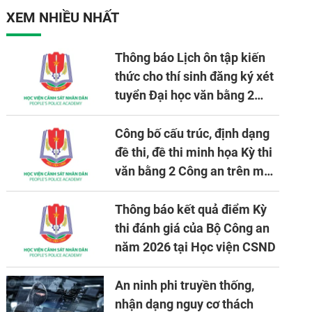
nhiệm vụ được giao
XEM NHIỀU NHẤT
Thông báo Lịch ôn tập kiến
thức cho thí sinh đăng ký xét
tuyển Đại học văn bằng 2
tuyển mới, mở tại Học viện
CSND năm học 2026 - 2027
Công bố cấu trúc, định dạng
đề thi, đề thi minh họa Kỳ thi
văn bằng 2 Công an trên máy
tính
Thông báo kết quả điểm Kỳ
thi đánh giá của Bộ Công an
năm 2026 tại Học viện CSND
An ninh phi truyền thống,
nhận dạng nguy cơ thách