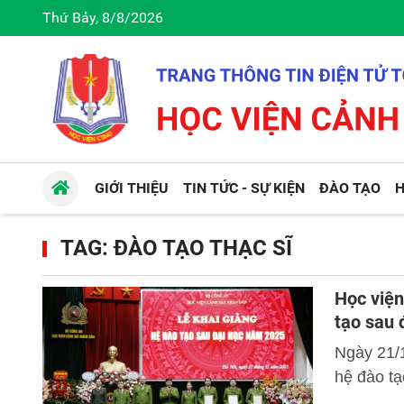
Thứ Bảy, 8/8/2026
GIỚI THIỆU
TIN TỨC - SỰ KIỆN
ĐÀO TẠO
H
TAG: ĐÀO TẠO THẠC SĨ
Học viện
tạo sau 
Ngày 21/
hệ đào tạ