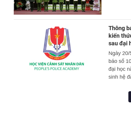
Thông bá
kiến thức
sau đại
Ngày 20/
báo số 1
đại học n
sinh hệ đ
với kế ho
báo chính
thức, ôn 
2021 cụ t