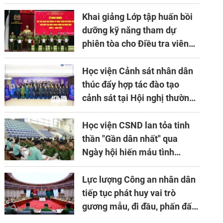
về ứng dụng khoa học công
nghệ trong lĩnh vực đấu tranh
Khai giảng Lớp tập huấn bồi
phòng, chống tội phạm
dưỡng kỹ năng tham dự
phiên tòa cho Điều tra viên
khóa 1 năm 2026
Học viện Cảnh sát nhân dân
thúc đẩy hợp tác đào tạo
cảnh sát tại Hội nghị thường
niên lần thứ 10 của Hiệp hội
APTA
Học viện CSND lan tỏa tinh
thần "Gần dân nhất" qua
Ngày hội hiến máu tình
nguyện
Lực lượng Công an nhân dân
tiếp tục phát huy vai trò
gương mẫu, đi đầu, phấn đấu
hoàn thành xuất sắc mọi