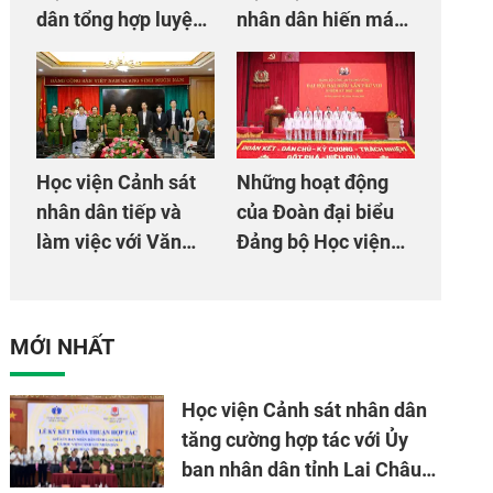
dân tổng hợp luyện
nhân dân hiến máu
màn Trống hội chào
giúp dân và đồng
mừng Đại hội Đảng
đội
Học viện Cảnh sát
Những hoạt động
nhân dân tiếp và
của Đoàn đại biểu
làm việc với Văn
Đảng bộ Học viện
phòng Cơ quan hợp
Cảnh sát nhân dân
tác quốc tế Nhật
tại Đại hội đại biểu
Bản tại Việt Nam
Đảng bộ Công an
MỚI NHẤT
Trung ương lần thứ
VIII, nhiệm kỳ 2025
Học viện Cảnh sát nhân dân
- 2030
tăng cường hợp tác với Ủy
ban nhân dân tỉnh Lai Châu