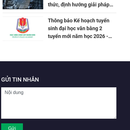
thức, định hướng giải pháp
đảm bảo an ninh quốc gia
trong tình hình hiện nay
Thông báo Kế hoạch tuyển
sinh đại học văn bằng 2
tuyển mới năm học 2026 -
2027
GỬI TIN NHẮN