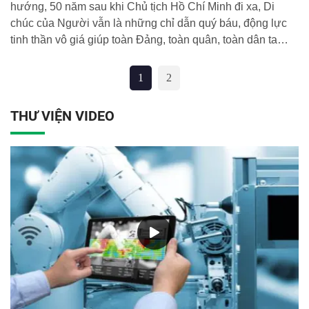
hướng, 50 năm sau khi Chủ tịch Hồ Chí Minh đi xa, Di
chúc của Người vẫn là những chỉ dẫn quý báu, động lực
tinh thần vô giá giúp toàn Đảng, toàn quân, toàn dân ta
vượt qua khó khăn, tận dụng thời cơ, đối diện thách thức
để xây dựng và bảo vệ Tổ quốc Việt Nam xã hội chủ nghĩa
1
2
phát triển bền vững.
THƯ VIỆN VIDEO