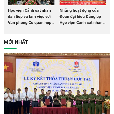
Học viện Cảnh sát nhân
Những hoạt động của
dân tiếp và làm việc với
Đoàn đại biểu Đảng bộ
Văn phòng Cơ quan hợp
Học viện Cảnh sát nhân
tác quốc tế Nhật Bản tại
dân tại Đại hội đại biểu
Việt Nam
Đảng bộ Công an Trung
ương lần thứ VIII, nhiệm
MỚI NHẤT
kỳ 2025 - 2030