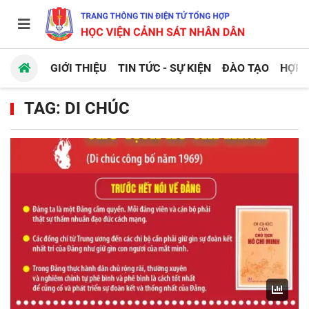
GIỚI THIỆU
TIN TỨC - SỰ KIỆN
ĐÀO TẠO
HỢP 
TAG: DI CHÚC