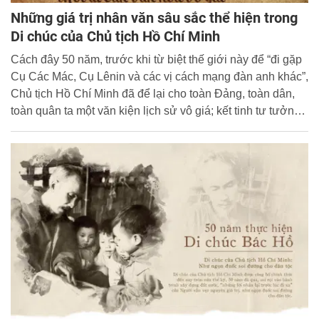
Những giá trị nhân văn sâu sắc thể hiện trong
Di chúc của Chủ tịch Hồ Chí Minh
Cách đây 50 năm, trước khi từ biệt thế giới này để “đi gặp
Cụ Các Mác, Cụ Lênin và các vị cách mạng đàn anh khác”,
Chủ tịch Hồ Chí Minh đã để lại cho toàn Đảng, toàn dân,
toàn quân ta một văn kiện lịch sử vô giá; kết tinh tư tưởng,
đạo đức, phong cách của một vĩ nhân, anh hùng giải
phóng dân tộc, danh nhân văn hóa thế giới - đó là bản Di
chúc mà Người gọi là Tài liệu “Tuyệt đối bí mật”.