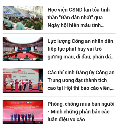
niên lần thứ 10 của Hiệp hội
APTA
Học viện CSND lan tỏa tinh
thần "Gần dân nhất" qua
Ngày hội hiến máu tình
nguyện
Lực lượng Công an nhân dân
tiếp tục phát huy vai trò
gương mẫu, đi đầu, phấn đấu
hoàn thành xuất sắc mọi
nhiệm vụ được giao
Các thí sinh Đảng ủy Công an
Trung ương đạt thành tích
cao tại Hội thi báo cáo viên,
tuyên truyền viên giỏi khu
vực II năm 2026
Phòng, chống mua bán người
- Minh chứng phản bác các
luận điệu vu cáo