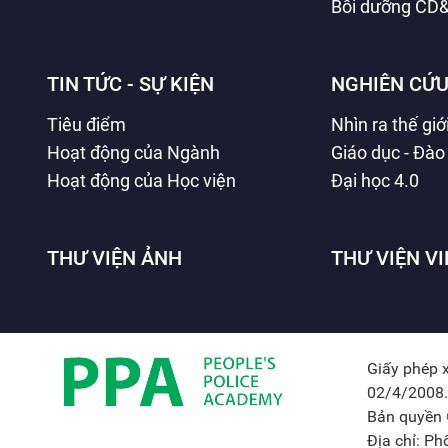
Bồi dưỡng CD
TIN TỨC - SỰ KIỆN
NGHIÊN CỨU
Tiêu điểm
Nhìn ra thế giớ
Hoạt động của Ngành
Giáo dục - Đào
Hoạt động của Học viện
Đại học 4.0
THƯ VIỆN ẢNH
THƯ VIỆN V
Giấy phép 
02/4/2008.
Bản quyền 
Địa chỉ: P