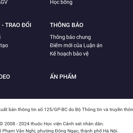
&GV
Học bổng
 - TRAO ĐỔI
THÔNG BÁO
i
Thông báo chung
 tạo
Điểm mới của Luận án
Kế hoạch bảo vệ
IDEO
ẤN PHẨM
xuất bản thông tin số 125/GP-BC do Bộ Thông tin và truyền thô
© 2008 - 2024 thuộc Học viện Cảnh sát nhân dân.
hố Phạm Văn Nghị, phường Đông Ngạc, thành phố Hà Nội.