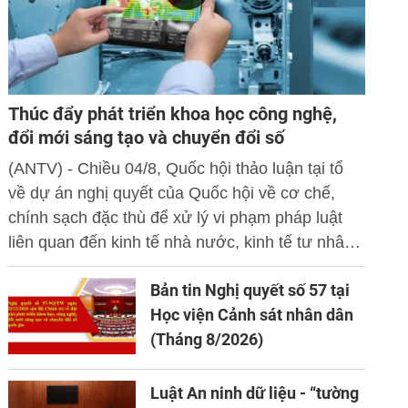
Thúc đẩy phát triển khoa học công nghệ,
đổi mới sáng tạo và chuyển đổi số
(ANTV) - Chiều 04/8, Quốc hội thảo luận tại tổ
về dự án nghị quyết của Quốc hội về cơ chế,
chính sạch đặc thù để xử lý vi phạm pháp luật
liên quan đến kinh tế nhà nước, kinh tế tư nhân
và ứng dụng khoa học công nghệ, đổi mới sáng
Bản tin Nghị quyết số 57 tại
tạo và chuyển đổi số.
Học viện Cảnh sát nhân dân
(Tháng 8/2026)
Luật An ninh dữ liệu - “tường