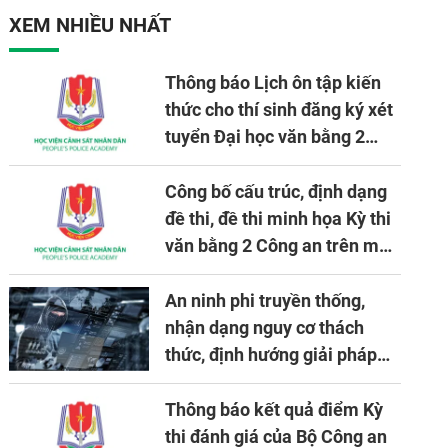
XEM NHIỀU NHẤT
Thông báo Lịch ôn tập kiến
thức cho thí sinh đăng ký xét
tuyển Đại học văn bằng 2
tuyển mới, mở tại Học viện
CSND năm học 2026 - 2027
Công bố cấu trúc, định dạng
đề thi, đề thi minh họa Kỳ thi
văn bằng 2 Công an trên máy
tính
An ninh phi truyền thống,
nhận dạng nguy cơ thách
thức, định hướng giải pháp
đảm bảo an ninh quốc gia
trong tình hình hiện nay
Thông báo kết quả điểm Kỳ
thi đánh giá của Bộ Công an