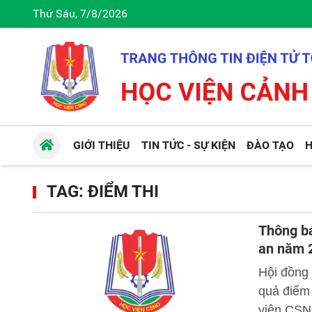
Thứ Sáu, 7/8/2026
GIỚI THIỆU
TIN TỨC - SỰ KIỆN
ĐÀO TẠO
H
TAG: ĐIỂM THI
Thông bá
an năm 
Hội đồng
quả điểm 
viện CSN