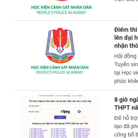
Điểm thi
lên đại 
nhận th
Hội đồng 
Tuyển sin
tại Học v
phúc khả
8 giờ ng
THPT n
Để hỗ trợ
tạo đã ph
công bố t