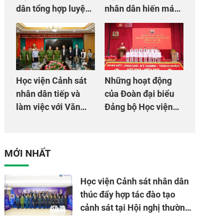
dân tổng hợp luyện
nhân dân hiến máu
màn Trống hội chào
giúp dân và đồng
mừng Đại hội Đảng
đội
Học viện Cảnh sát
Những hoạt động
nhân dân tiếp và
của Đoàn đại biểu
làm việc với Văn
Đảng bộ Học viện
phòng Cơ quan hợp
Cảnh sát nhân dân
tác quốc tế Nhật
tại Đại hội đại biểu
Bản tại Việt Nam
Đảng bộ Công an
MỚI NHẤT
Trung ương lần thứ
VIII, nhiệm kỳ 2025
Học viện Cảnh sát nhân dân
- 2030
thúc đẩy hợp tác đào tạo
cảnh sát tại Hội nghị thường