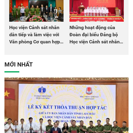
Học viện Cảnh sát nhân
Những hoạt động của
dân tiếp và làm việc với
Đoàn đại biểu Đảng bộ
Văn phòng Cơ quan hợp
Học viện Cảnh sát nhân
tác quốc tế Nhật Bản tại
dân tại Đại hội đại biểu
Việt Nam
Đảng bộ Công an Trung
ương lần thứ VIII, nhiệm
MỚI NHẤT
kỳ 2025 - 2030