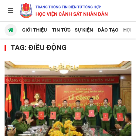
GIỚI THIỆU
TIN TỨC - SỰ KIỆN
ĐÀO TẠO
HỢP 
TAG: ĐIỀU ĐỘNG