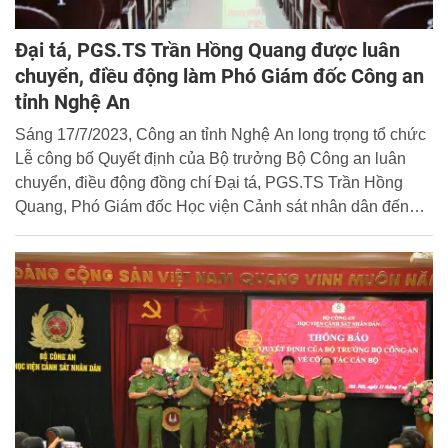
Đại tá, PGS.TS Trần Hồng Quang được luân
chuyển, điều động làm Phó Giám đốc Công an
tỉnh Nghệ An
Sáng 17/7/2023, Công an tỉnh Nghệ An long trọng tổ chức
Lễ công bố Quyết định của Bộ trưởng Bộ Công an luân
chuyển, điều động đồng chí Đại tá, PGS.TS Trần Hồng
Quang, Phó Giám đốc Học viện Cảnh sát nhân dân đến
nhận công tác và giữ chức vụ Phó Giám đốc Công an tỉnh
Nghệ An. Đồng chí Thiếu tướng Phạm Thế Tùng, Ủy viên
Ban Thường vụ Tỉnh ủy, Giám đốc Công an tỉnh chủ trì
buổi lễ.