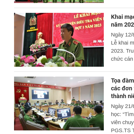
Khai mạc
năm 202
Ngày 12/
Lễ khai m
2023. Tru
chức cán 
Công an d
Tọa đàm 
các đơn 
thành ni
Ngày 21/
học: “Tìm
viên chuy
PGS.TS T