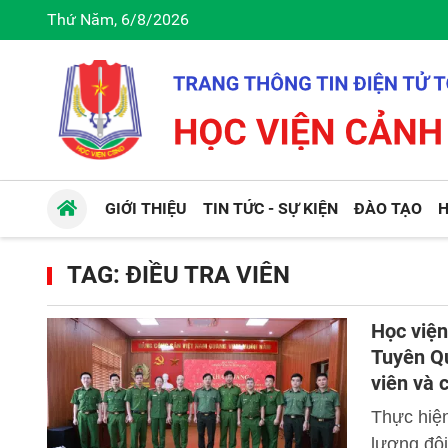
Thứ Năm, 6/8/2026
GIỚI THIỆU
TIN TỨC - SỰ KIỆN
ĐÀO TẠO
H
TAG: ĐIỀU TRA VIÊN
Học viện
Tuyên Qu
viên và 
Công an
Thực hiệ
lượng đội