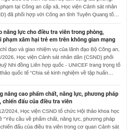
 phạm tại Công an cấp xã, Học viện Cảnh sát nhân
D) đã phối hợp với Công an tỉnh Tuyên Quang tổ
tập huấn nghiệp vụ dành cho Điều tra viên và cán
ng tác phòng, chống tội phạm đang công tác tại
 năng lực cho điều tra viên trong phòng,
ấp xã trên địa bàn tỉnh.
i phạm xâm hại trẻ em trên không gian mạng
chỉ đạo và giao nhiệm vụ của lãnh đạo Bộ Công an,
3/2026, Học viện Cảnh sát nhân dân (CSND) phối
uỹ Nhi đồng Liên hợp quốc - UNICEF trang trọng tổ
thảo quốc tế “Chia sẻ kinh nghiệm về tập huấn
năng lực cho điều tra viên trong phòng, chống tội
hại trẻ em trên không gian mạng”. Thiếu tướng,
g nâng cao phẩm chất, năng lực, phương pháp
ăn Dũng - Phó Giám đốc Học viện chủ trì Hội thảo.
, chiến đấu của điều tra viên
12/2024, Học viện CSND tổ chức Hội thảo khoa học
đề “Yêu cầu về phẩm chất, năng lực, phương pháp
 chiến đấu của điều tra viên trong cơ quan Cảnh sát