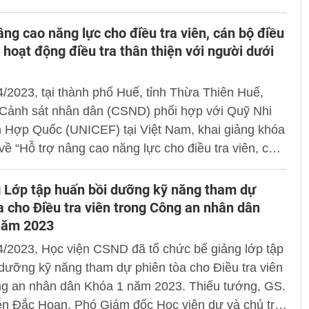
ọa đàm.
âng cao năng lực cho điều tra viên, cán bộ điều
g hoạt động điều tra thân thiện với người dưới
/2023, tại thành phố Huế, tỉnh Thừa Thiên Huế,
 Cảnh sát nhân dân (CSND) phối hợp với Quỹ Nhi
n Hợp Quốc (UNICEF) tại Việt Nam, khai giảng khóa
về “Hỗ trợ nâng cao năng lực cho điều tra viên, cán
ra thuộc cơ quan cảnh sát điều tra cấp tỉnh và cấp
ng hoạt động điều tra thân thiện với người dưới 18
 Lớp tập huấn bồi dưỡng kỹ năng tham dự
a cho Điều tra viên trong Công an nhân dân
năm 2023
4/2023, Học viện CSND đã tổ chức bế giảng lớp tập
dưỡng kỹ năng tham dự phiên tòa cho Điều tra viên
ng an nhân dân Khóa 1 năm 2023. Thiếu tướng, GS.
n Đắc Hoan, Phó Giám đốc Học viện dự và chủ trì