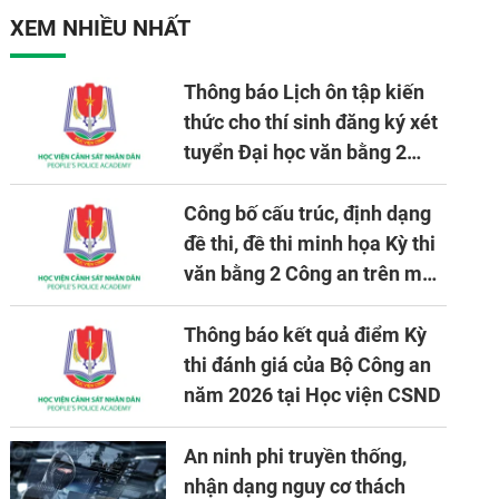
XEM NHIỀU NHẤT
Thông báo Lịch ôn tập kiến
thức cho thí sinh đăng ký xét
tuyển Đại học văn bằng 2
tuyển mới, mở tại Học viện
CSND năm học 2026 - 2027
Công bố cấu trúc, định dạng
đề thi, đề thi minh họa Kỳ thi
văn bằng 2 Công an trên máy
tính
Thông báo kết quả điểm Kỳ
thi đánh giá của Bộ Công an
năm 2026 tại Học viện CSND
An ninh phi truyền thống,
nhận dạng nguy cơ thách