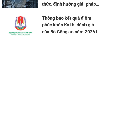
thức, định hướng giải pháp
đảm bảo an ninh quốc gia
trong tình hình hiện nay
Thông báo kết quả điểm
phúc khảo Kỳ thi đánh giá
của Bộ Công an năm 2026 tại
Học viện CSND