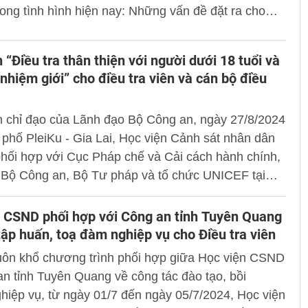
trong tình hình hiện nay: Những vấn đề đặt ra cho
giáo dục, đào tạo, bồi dưỡng thường xuyên trong
nhân dân”.
 “Điều tra thân thiện với người dưới 18 tuổi và
 nhiệm giới” cho điều tra viên và cán bộ điều
n chỉ đạo của Lãnh đạo Bộ Công an, ngày 27/8/2024
 phố PleiKu - Gia Lai, Học viện Cảnh sát nhân dân
hối hợp với Cục Pháp chế và Cải cách hành chính,
- Bộ Công an, Bộ Tư pháp và tổ chức UNICEF tại
tổ chức lớp tập huấn: “Điều tra thân thiện với người
uổi và có trách nhiệm giới”.
 CSND phối hợp với Công an tỉnh Tuyên Quang
tập huấn, toạ đàm nghiệp vụ cho Điều tra viên
uôn khổ chương trình phối hợp giữa Học viện CSND
n tỉnh Tuyên Quang về công tác đào tạo, bồi
iệp vụ, từ ngày 01/7 đến ngày 05/7/2024, Học viện