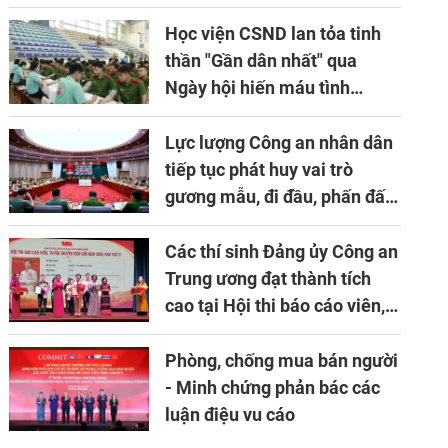
niên lần thứ 10 của Hiệp hội
APTA
Học viện CSND lan tỏa tinh
thần "Gần dân nhất" qua
Ngày hội hiến máu tình
nguyện
Lực lượng Công an nhân dân
tiếp tục phát huy vai trò
gương mẫu, đi đầu, phấn đấu
hoàn thành xuất sắc mọi
nhiệm vụ được giao
Các thí sinh Đảng ủy Công an
Trung ương đạt thành tích
cao tại Hội thi báo cáo viên,
tuyên truyền viên giỏi khu
vực II năm 2026
Phòng, chống mua bán người
- Minh chứng phản bác các
luận điệu vu cáo