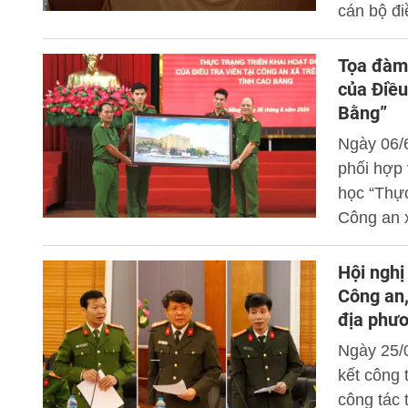
cán bộ đi
Tọa đàm 
của Điều
Bằng”
Ngày 06/
phối hợp
học “Thực
Công an x
Hội nghị
Công an,
địa phư
Ngày 25/
kết công 
công tác 