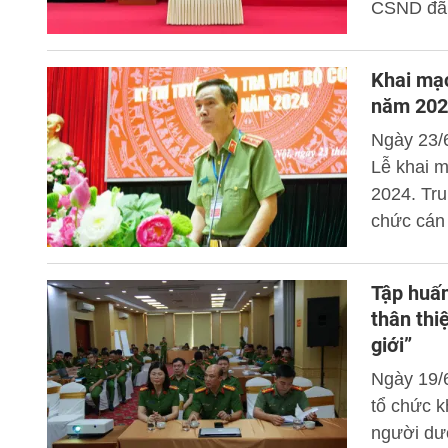
CSND đã 
với Công 
Toạ đàm n
Khai mạc
tỉnh Tuy
năm 202
Ngày 23/
Lễ khai m
2024. Tru
chức cán 
Công an d
Tập huấn
thân thi
giới”
Ngày 19/
tổ chức k
người dướ