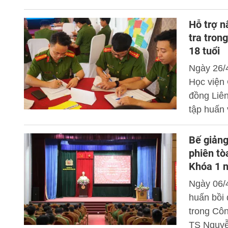
chủ trì T
Hỗ trợ n
tra tron
18 tuổi
Ngày 26/4
Học viện
đồng Liê
tập huấn 
bộ điều t
huyện tro
Bế giảng
tuổi”.
phiên tò
Khóa 1 
Ngày 06/
huấn bồi 
trong Cô
TS Nguyễ