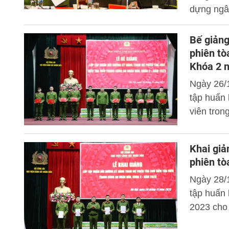
dựng ngân
năm 2023
Học viện 
Bế giảng
phiên tò
Khóa 2 
Ngày 26/
tập huấn 
viên tro
Khai giả
phiên tò
Ngày 28/
tập huấn
2023 cho 