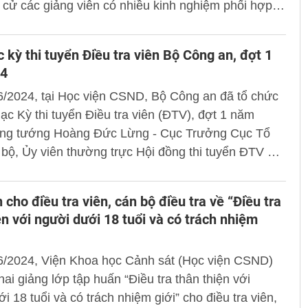
cử các giảng viên có nhiều kinh nghiệm phối hợp
an tỉnh Tuyên Quang tổ chức 02 lớp tập huấn và
ghiệp vụ dành cho các Điều tra viên của Công an
 kỳ thi tuyển Điều tra viên Bộ Công an, đợt 1
ên Quang.
4
6/2024, tại Học viện CSND, Bộ Công an đã tổ chức
ạc Kỳ thi tuyển Điều tra viên (ĐTV), đợt 1 năm
ng tướng Hoàng Đức Lừng - Cục Trưởng Cục Tổ
bộ, Ủy viên thường trực Hội đồng thi tuyển ĐTV Bộ
ự và chủ trì buổi lễ.
 cho điều tra viên, cán bộ điều tra về “Điều tra
ện với người dưới 18 tuổi và có trách nhiệm
6/2024, Viện Khoa học Cảnh sát (Học viện CSND)
hai giảng lớp tập huấn “Điều tra thân thiện với
i 18 tuổi và có trách nhiệm giới” cho điều tra viên,