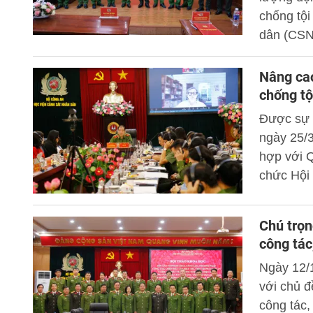
chống tội
dân (CSN
chức lớp 
bộ làm cô
Nâng cao
Công an c
chống tộ
Được sự 
ngày 25/
hợp với Q
chức Hội 
nâng cao 
phạm xâm 
Chú trọn
TS. Chử V
công tác
Ngày 12/
với chủ 
công tác,