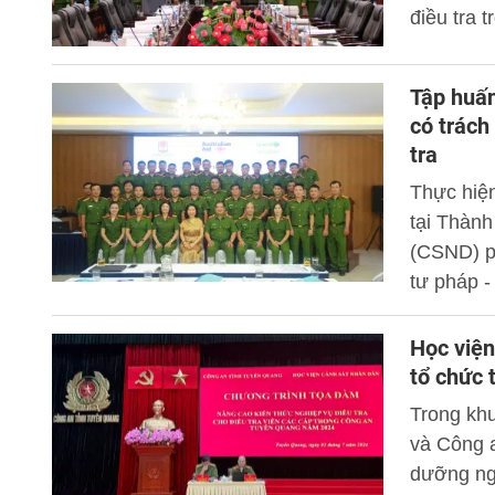
điều tra 
công tác 
Công an 
Tập huấn
có trách
tra
Thực hiệ
tại Thành
(CSND) p
tư pháp 
Việt Nam 
dưới 18 t
Học viện
tổ chức 
Trong kh
và Công a
dưỡng ngh