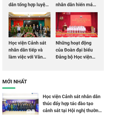
dân tổng hợp luyện
nhân dân hiến máu
màn Trống hội chào
giúp dân và đồng
mừng Đại hội Đảng
đội
Học viện Cảnh sát
Những hoạt động
nhân dân tiếp và
của Đoàn đại biểu
làm việc với Văn
Đảng bộ Học viện
phòng Cơ quan hợp
Cảnh sát nhân dân
tác quốc tế Nhật
tại Đại hội đại biểu
Bản tại Việt Nam
Đảng bộ Công an
MỚI NHẤT
Trung ương lần thứ
VIII, nhiệm kỳ 2025
Học viện Cảnh sát nhân dân
- 2030
thúc đẩy hợp tác đào tạo
cảnh sát tại Hội nghị thường