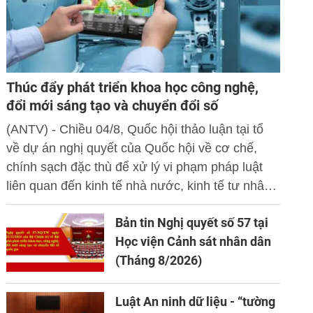
Thúc đẩy phát triển khoa học công nghệ,
đổi mới sáng tạo và chuyển đổi số
(ANTV) - Chiều 04/8, Quốc hội thảo luận tại tổ
về dự án nghị quyết của Quốc hội về cơ chế,
chính sạch đặc thù để xử lý vi phạm pháp luật
liên quan đến kinh tế nhà nước, kinh tế tư nhân
và ứng dụng khoa học công nghệ, đổi mới sáng
Bản tin Nghị quyết số 57 tại
tạo và chuyển đổi số.
Học viện Cảnh sát nhân dân
(Tháng 8/2026)
Luật An ninh dữ liệu - “tường