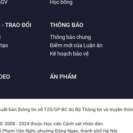
&GV
Học bổng
 - TRAO ĐỔI
THÔNG BÁO
i
Thông báo chung
 tạo
Điểm mới của Luận án
Kế hoạch bảo vệ
IDEO
ẤN PHẨM
xuất bản thông tin số 125/GP-BC do Bộ Thông tin và truyền thô
© 2008 - 2024 thuộc Học viện Cảnh sát nhân dân.
hố Phạm Văn Nghị, phường Đông Ngạc, thành phố Hà Nội.