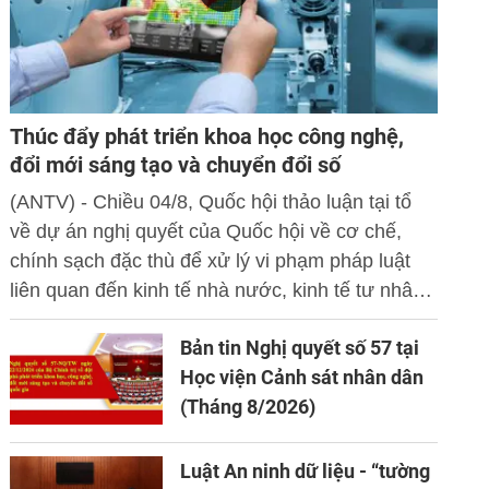
Thúc đẩy phát triển khoa học công nghệ,
đổi mới sáng tạo và chuyển đổi số
(ANTV) - Chiều 04/8, Quốc hội thảo luận tại tổ
về dự án nghị quyết của Quốc hội về cơ chế,
chính sạch đặc thù để xử lý vi phạm pháp luật
liên quan đến kinh tế nhà nước, kinh tế tư nhân
và ứng dụng khoa học công nghệ, đổi mới sáng
Bản tin Nghị quyết số 57 tại
tạo và chuyển đổi số.
Học viện Cảnh sát nhân dân
(Tháng 8/2026)
Luật An ninh dữ liệu - “tường