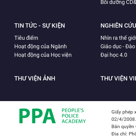
Bồi dưỡng CD
TIN TỨC - SỰ KIỆN
NGHIÊN CỨU
Tiêu điểm
Nhìn ra thế giớ
Hoạt động của Ngành
Giáo dục - Đào
Hoạt động của Học viện
Đại học 4.0
THƯ VIỆN ẢNH
THƯ VIỆN V
Giấy phép 
02/4/2008.
Bản quyền 
Địa chỉ: P