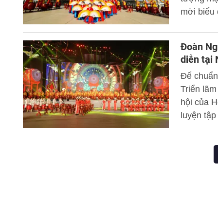
mời biểu 
2020 Dub
Đoàn Ngh
diễn tại
Để chuẩn 
Triển lã
hội của H
luyện tập
trong nh