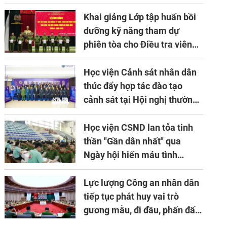
về ứng dụng khoa học công
nghệ trong lĩnh vực đấu tranh
Khai giảng Lớp tập huấn bồi
phòng, chống tội phạm
dưỡng kỹ năng tham dự
phiên tòa cho Điều tra viên
khóa 1 năm 2026
Học viện Cảnh sát nhân dân
thúc đẩy hợp tác đào tạo
cảnh sát tại Hội nghị thường
niên lần thứ 10 của Hiệp hội
APTA
Học viện CSND lan tỏa tinh
thần "Gần dân nhất" qua
Ngày hội hiến máu tình
nguyện
Lực lượng Công an nhân dân
tiếp tục phát huy vai trò
gương mẫu, đi đầu, phấn đấu
hoàn thành xuất sắc mọi