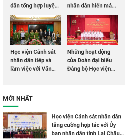
dân tổng hợp luyện
nhân dân hiến máu
màn Trống hội chào
giúp dân và đồng
mừng Đại hội Đảng
đội
Học viện Cảnh sát
Những hoạt động
nhân dân tiếp và
của Đoàn đại biểu
làm việc với Văn
Đảng bộ Học viện
phòng Cơ quan hợp
Cảnh sát nhân dân
tác quốc tế Nhật
tại Đại hội đại biểu
Bản tại Việt Nam
Đảng bộ Công an
MỚI NHẤT
Trung ương lần thứ
VIII, nhiệm kỳ 2025
Học viện Cảnh sát nhân dân
- 2030
tăng cường hợp tác với Ủy
ban nhân dân tỉnh Lai Châu