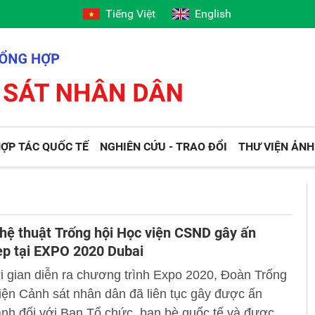
Tiếng Việt
English
ỢP TÁC QUỐC TẾ
NGHIÊN CỨU - TRAO ĐỔI
THƯ VIỆN ẢNH
ệ thuật Trống hội Học viện CSND gây ấn
ẹp tại EXPO 2020 Dubai
i gian diễn ra chương trình Expo 2020, Đoàn Trống
iện Cảnh sát nhân dân đã liên tục gây được ấn
nh đối với Ban Tổ chức, bạn bè quốc tế và được