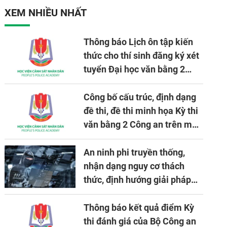
nhiệm vụ được giao
XEM NHIỀU NHẤT
Thông báo Lịch ôn tập kiến
thức cho thí sinh đăng ký xét
tuyển Đại học văn bằng 2
tuyển mới, mở tại Học viện
CSND năm học 2026 - 2027
Công bố cấu trúc, định dạng
đề thi, đề thi minh họa Kỳ thi
văn bằng 2 Công an trên máy
tính
An ninh phi truyền thống,
nhận dạng nguy cơ thách
thức, định hướng giải pháp
đảm bảo an ninh quốc gia
trong tình hình hiện nay
Thông báo kết quả điểm Kỳ
thi đánh giá của Bộ Công an