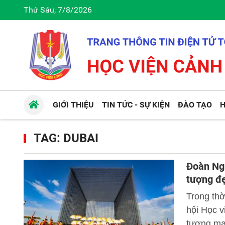
Thứ Sáu, 7/8/2026
GIỚI THIỆU
TIN TỨC - SỰ KIỆN
ĐÀO TẠO
H
TAG: DUBAI
Đoàn Ngh
tượng đ
Trong thờ
hội Học v
tượng mạ