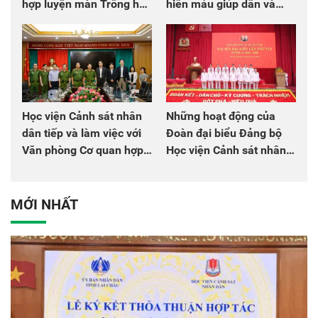
hợp luyện màn Trống hội
hiến máu giúp dân và
chào mừng Đại hội Đảng
đồng đội
Học viện Cảnh sát nhân
Những hoạt động của
dân tiếp và làm việc với
Đoàn đại biểu Đảng bộ
Văn phòng Cơ quan hợp
Học viện Cảnh sát nhân
tác quốc tế Nhật Bản tại
dân tại Đại hội đại biểu
Việt Nam
Đảng bộ Công an Trung
ương lần thứ VIII, nhiệm
MỚI NHẤT
kỳ 2025 - 2030