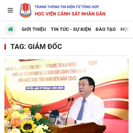
GIỚI THIỆU
TIN TỨC - SỰ KIỆN
ĐÀO TẠO
HỢP 
TAG: GIÁM ĐỐC