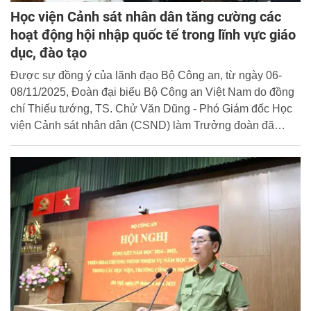
Học viện Cảnh sát nhân dân tăng cường các
hoạt động hội nhập quốc tế trong lĩnh vực giáo
dục, đào tạo
Được sự đồng ý của lãnh đạo Bộ Công an, từ ngày 06-
08/11/2025, Đoàn đại biểu Bộ Công an Việt Nam do đồng
chí Thiếu tướng, TS. Chử Văn Dũng - Phó Giám đốc Học
viện Cảnh sát nhân dân (CSND) làm Trưởng đoàn đã
tham dự Hội nghị thường niên lần thứ 14 của Hiệp hội các
cơ sở đào tạo Cảnh sát quốc tế (INTERPA) với chủ đề
“Chiến lược chống tội phạm: Công tác thực thi pháp luật
thời đại số”. Hội nghị do Học viện Cảnh sát quốc gia
(CSQG) Thổ Nhĩ Kỳ đăng cai tổ chức tại thành phố
Nevsehir, Thổ Nhĩ Kỳ.