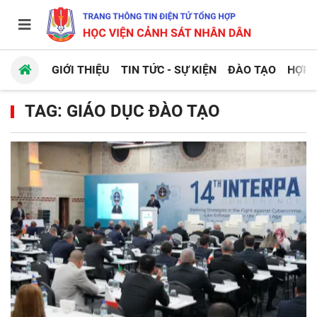
GIỚI THIỆU
TIN TỨC - SỰ KIỆN
ĐÀO TẠO
HỢP 
TAG: GIÁO DỤC ĐÀO TẠO