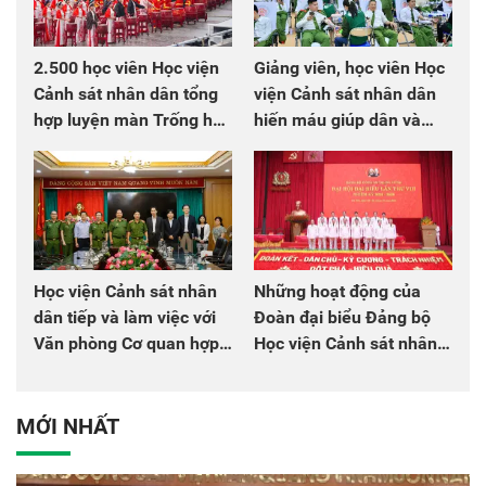
2.500 học viên Học viện
Giảng viên, học viên Học
Cảnh sát nhân dân tổng
viện Cảnh sát nhân dân
hợp luyện màn Trống hội
hiến máu giúp dân và
chào mừng Đại hội Đảng
đồng đội
Học viện Cảnh sát nhân
Những hoạt động của
dân tiếp và làm việc với
Đoàn đại biểu Đảng bộ
Văn phòng Cơ quan hợp
Học viện Cảnh sát nhân
tác quốc tế Nhật Bản tại
dân tại Đại hội đại biểu
Việt Nam
Đảng bộ Công an Trung
ương lần thứ VIII, nhiệm
MỚI NHẤT
kỳ 2025 - 2030