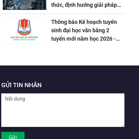
thức, định hướng giải pháp
đảm bảo an ninh quốc gia
trong tình hình hiện nay
Thông báo Kế hoạch tuyển
sinh đại học văn bằng 2
tuyển mới năm học 2026 -
2027
GỬI TIN NHẮN