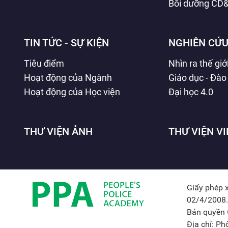
Bồi dưỡng CD
TIN TỨC - SỰ KIỆN
NGHIÊN CỨU
Tiêu điểm
Nhìn ra thế giớ
Hoạt động của Ngành
Giáo dục - Đào
Hoạt động của Học viện
Đại học 4.0
THƯ VIỆN ẢNH
THƯ VIỆN V
Giấy phép 
02/4/2008.
Bản quyền 
Địa chỉ: P