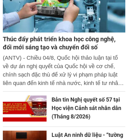
Thúc đẩy phát triển khoa học công nghệ,
đổi mới sáng tạo và chuyển đổi số
(ANTV) - Chiều 04/8, Quốc hội thảo luận tại tổ
về dự án nghị quyết của Quốc hội về cơ chế,
chính sạch đặc thù để xử lý vi phạm pháp luật
liên quan đến kinh tế nhà nước, kinh tế tư nhân
và ứng dụng khoa học công nghệ, đổi mới sáng
Bản tin Nghị quyết số 57 tại
tạo và chuyển đổi số.
Học viện Cảnh sát nhân dân
(Tháng 8/2026)
Luật An ninh dữ liệu - “tường