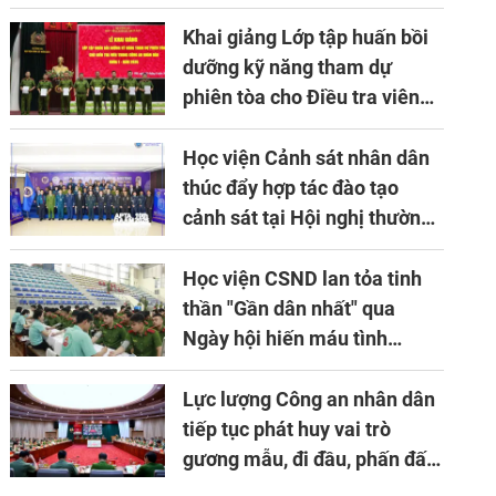
về ứng dụng khoa học công
nghệ trong lĩnh vực đấu tranh
Khai giảng Lớp tập huấn bồi
phòng, chống tội phạm
dưỡng kỹ năng tham dự
phiên tòa cho Điều tra viên
khóa 1 năm 2026
Học viện Cảnh sát nhân dân
thúc đẩy hợp tác đào tạo
cảnh sát tại Hội nghị thường
niên lần thứ 10 của Hiệp hội
APTA
Học viện CSND lan tỏa tinh
thần "Gần dân nhất" qua
Ngày hội hiến máu tình
nguyện
Lực lượng Công an nhân dân
tiếp tục phát huy vai trò
gương mẫu, đi đầu, phấn đấu
hoàn thành xuất sắc mọi