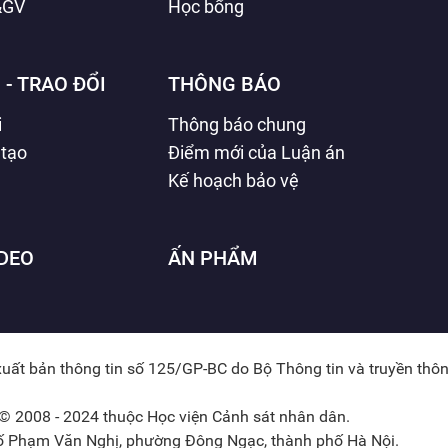
&GV
Học bổng
 - TRAO ĐỔI
THÔNG BÁO
i
Thông báo chung
 tạo
Điểm mới của Luận án
Kế hoạch bảo vệ
IDEO
ẤN PHẨM
xuất bản thông tin số 125/GP-BC do Bộ Thông tin và truyền thô
© 2008 - 2024 thuộc Học viện Cảnh sát nhân dân.
hố Phạm Văn Nghị, phường Đông Ngạc, thành phố Hà Nội.