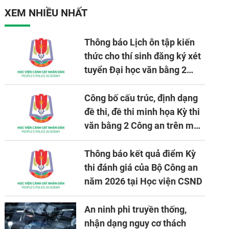
nhiệm vụ được giao
XEM NHIỀU NHẤT
Thông báo Lịch ôn tập kiến
thức cho thí sinh đăng ký xét
tuyển Đại học văn bằng 2
tuyển mới, mở tại Học viện
CSND năm học 2026 - 2027
Công bố cấu trúc, định dạng
đề thi, đề thi minh họa Kỳ thi
văn bằng 2 Công an trên máy
tính
Thông báo kết quả điểm Kỳ
thi đánh giá của Bộ Công an
năm 2026 tại Học viện CSND
An ninh phi truyền thống,
nhận dạng nguy cơ thách