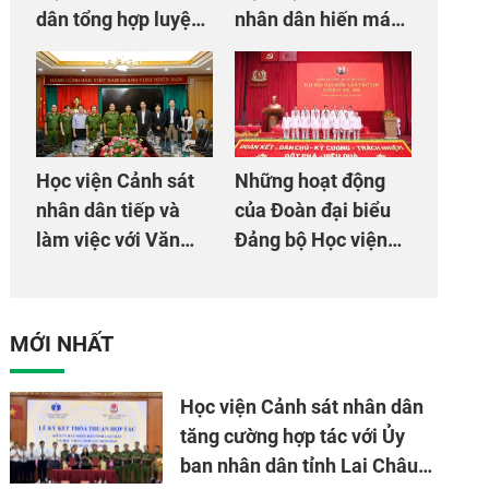
dân tổng hợp luyện
nhân dân hiến máu
màn Trống hội chào
giúp dân và đồng
mừng Đại hội Đảng
đội
Học viện Cảnh sát
Những hoạt động
nhân dân tiếp và
của Đoàn đại biểu
làm việc với Văn
Đảng bộ Học viện
phòng Cơ quan hợp
Cảnh sát nhân dân
tác quốc tế Nhật
tại Đại hội đại biểu
Bản tại Việt Nam
Đảng bộ Công an
MỚI NHẤT
Trung ương lần thứ
VIII, nhiệm kỳ 2025
Học viện Cảnh sát nhân dân
- 2030
tăng cường hợp tác với Ủy
ban nhân dân tỉnh Lai Châu