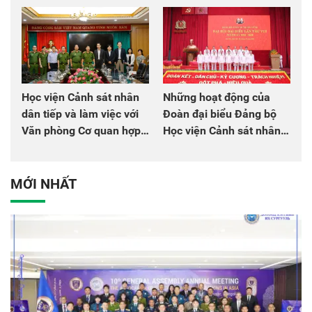
chào mừng Đại hội Đảng
đồng đội
Học viện Cảnh sát nhân
Những hoạt động của
dân tiếp và làm việc với
Đoàn đại biểu Đảng bộ
Văn phòng Cơ quan hợp
Học viện Cảnh sát nhân
tác quốc tế Nhật Bản tại
dân tại Đại hội đại biểu
Việt Nam
Đảng bộ Công an Trung
ương lần thứ VIII, nhiệm
MỚI NHẤT
kỳ 2025 - 2030