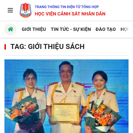
GIỚI THIỆU
TIN TỨC - SỰ KIỆN
ĐÀO TẠO
HỢP 
TAG: GIỚI THIỆU SÁCH