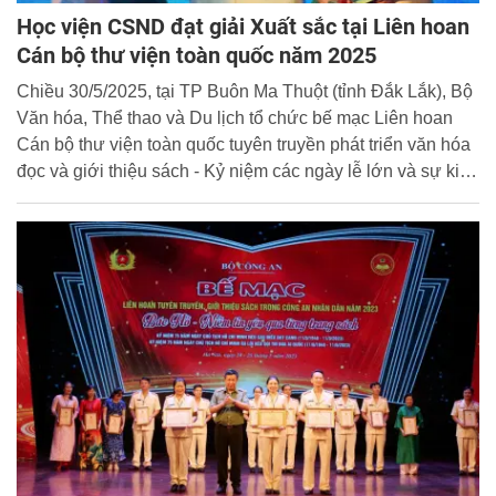
Học viện CSND đạt giải Xuất sắc tại Liên hoan
Cán bộ thư viện toàn quốc năm 2025
Chiều 30/5/2025, tại TP Buôn Ma Thuột (tỉnh Đắk Lắk), Bộ
Văn hóa, Thể thao và Du lịch tổ chức bế mạc Liên hoan
Cán bộ thư viện toàn quốc tuyên truyền phát triển văn hóa
đọc và giới thiệu sách - Kỷ niệm các ngày lễ lớn và sự kiện
lịch sử quan trọng của đất nước trong năm 2025 với chủ
đề “Bản hùng ca đất nước”. Đoàn Thư viện Học viện
CSND vinh dự đạt giải Xuất sắc tại Liên hoan.