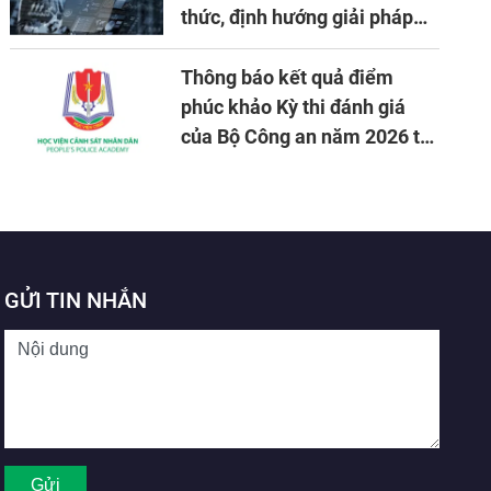
thức, định hướng giải pháp
đảm bảo an ninh quốc gia
trong tình hình hiện nay
Thông báo kết quả điểm
phúc khảo Kỳ thi đánh giá
của Bộ Công an năm 2026 tại
Học viện CSND
GỬI TIN NHẮN