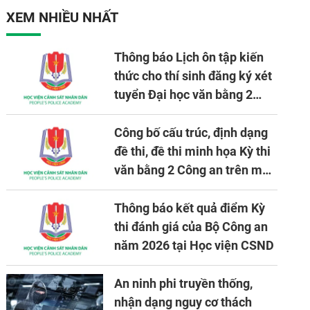
XEM NHIỀU NHẤT
Thông báo Lịch ôn tập kiến
thức cho thí sinh đăng ký xét
tuyển Đại học văn bằng 2
tuyển mới, mở tại Học viện
CSND năm học 2026 - 2027
Công bố cấu trúc, định dạng
đề thi, đề thi minh họa Kỳ thi
văn bằng 2 Công an trên máy
tính
Thông báo kết quả điểm Kỳ
thi đánh giá của Bộ Công an
năm 2026 tại Học viện CSND
An ninh phi truyền thống,
nhận dạng nguy cơ thách