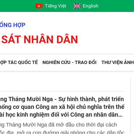
Tiếng Việt
English
ỢP TÁC QUỐC TẾ
NGHIÊN CỨU - TRAO ĐỔI
THƯ VIỆN ẢNH
g Tháng Mười Nga - Sự hình thành, phát triển
hống cơ quan Công an xã hội chủ nghĩa trên thế
bài học kinh nghiệm đối với Công an nhân dân
m
g Tháng Mười Nga đã mở đầu cho thời đại cách
c địa, mở ra con đường giải phóng cho các dân tộc