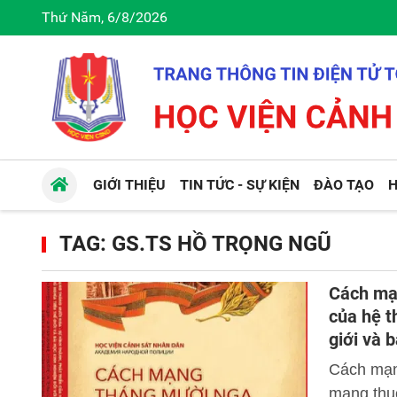
Thứ Năm, 6/8/2026
GIỚI THIỆU
TIN TỨC - SỰ KIỆN
ĐÀO TẠO
H
TAG: GS.TS HỒ TRỌNG NGŨ
Cách mạn
của hệ t
giới và 
Việt Na
Cách mạn
mạng thuộ