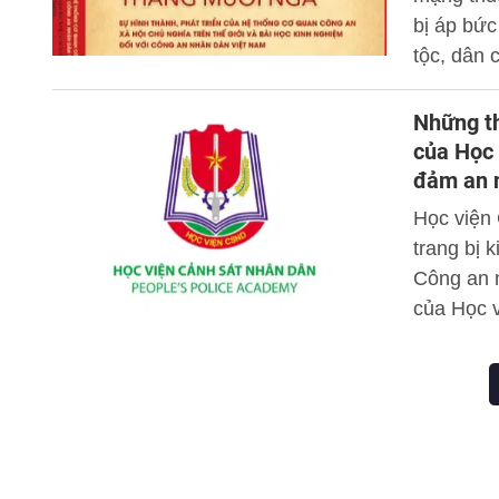
bị áp bức
tộc, dân 
Tháng Mườ
nhiều phư
Những th
trước và 
của Học 
Cách mạn
đảm an n
dân tộc, 
Học viện 
hiện đại 
trang bị 
Công an 
của Học 
Ngành Côn