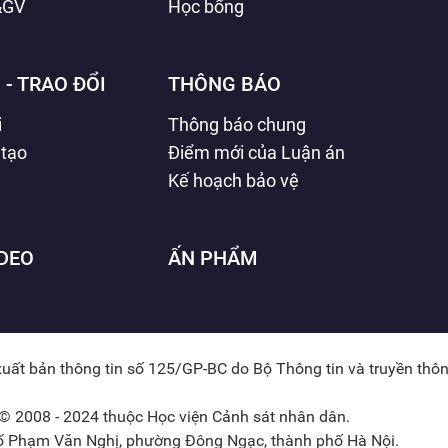
&GV
Học bổng
 - TRAO ĐỔI
THÔNG BÁO
i
Thông báo chung
 tạo
Điểm mới của Luận án
Kế hoạch bảo vệ
IDEO
ẤN PHẨM
xuất bản thông tin số 125/GP-BC do Bộ Thông tin và truyền thô
© 2008 - 2024 thuộc Học viện Cảnh sát nhân dân.
hố Phạm Văn Nghị, phường Đông Ngạc, thành phố Hà Nội.