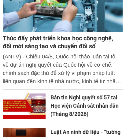
Thúc đẩy phát triển khoa học công nghệ,
đổi mới sáng tạo và chuyển đổi số
(ANTV) - Chiều 04/8, Quốc hội thảo luận tại tổ
về dự án nghị quyết của Quốc hội về cơ chế,
chính sạch đặc thù để xử lý vi phạm pháp luật
liên quan đến kinh tế nhà nước, kinh tế tư nhân
và ứng dụng khoa học công nghệ, đổi mới sáng
Bản tin Nghị quyết số 57 tại
tạo và chuyển đổi số.
Học viện Cảnh sát nhân dân
(Tháng 8/2026)
Luật An ninh dữ liệu - “tường