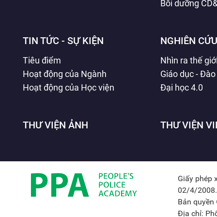
Bồi dưỡng CD
TIN TỨC - SỰ KIỆN
NGHIÊN CỨU
Tiêu điểm
Nhìn ra thế giớ
Hoạt động của Ngành
Giáo dục - Đào
Hoạt động của Học viện
Đại học 4.0
THƯ VIỆN ẢNH
THƯ VIỆN V
Giấy phép 
02/4/2008.
Bản quyền 
Địa chỉ: P