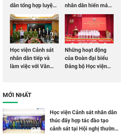
dân tổng hợp luyện
nhân dân hiến máu
màn Trống hội chào
giúp dân và đồng
mừng Đại hội Đảng
đội
Học viện Cảnh sát
Những hoạt động
nhân dân tiếp và
của Đoàn đại biểu
làm việc với Văn
Đảng bộ Học viện
phòng Cơ quan hợp
Cảnh sát nhân dân
tác quốc tế Nhật
tại Đại hội đại biểu
Bản tại Việt Nam
Đảng bộ Công an
MỚI NHẤT
Trung ương lần thứ
VIII, nhiệm kỳ 2025
Học viện Cảnh sát nhân dân
- 2030
thúc đẩy hợp tác đào tạo
cảnh sát tại Hội nghị thường