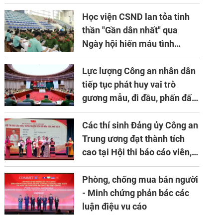
niên lần thứ 10 của Hiệp hội
APTA
Học viện CSND lan tỏa tinh
thần "Gần dân nhất" qua
Ngày hội hiến máu tình
nguyện
Lực lượng Công an nhân dân
tiếp tục phát huy vai trò
gương mẫu, đi đầu, phấn đấu
hoàn thành xuất sắc mọi
nhiệm vụ được giao
Các thí sinh Đảng ủy Công an
Trung ương đạt thành tích
cao tại Hội thi báo cáo viên,
tuyên truyền viên giỏi khu
vực II năm 2026
Phòng, chống mua bán người
- Minh chứng phản bác các
luận điệu vu cáo