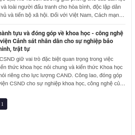
 và loài người đấu tranh cho hòa bình, độc lập dân
chủ và tiến bộ xã hội. Đối với Việt Nam, Cách mạng
i có ý nghĩa và ảnh hưởng to lớn, sâu sắc trên
ơng diện, cả về lý luận và thực tiễn, trong thời kỳ
ành tựu và đóng góp về khoa học - công nghệ
sau khi Đảng Cộng sản Việt Nam ra đời, cả trong
viện Cảnh sát nhân dân cho sự nghiệp bảo
g tháng Tám và hai cuộc kháng chiến vĩ đại của
inh, trật tự
cũng như trong công cuộc đổi mới, công nghiệp hóa,
CSND giữ vai trò đặc biệt quan trọng trong việc
hóa đất nước hiện nay.
kiến thức khoa học nói chung và kiến thức Khoa học
nói riêng cho lực lượng CAND. Công lao, đóng góp
viện CSND cho sự nghiệp khoa học, công nghệ của
g an và của đất nước Việt Nam là vô cùng to lớn.
1