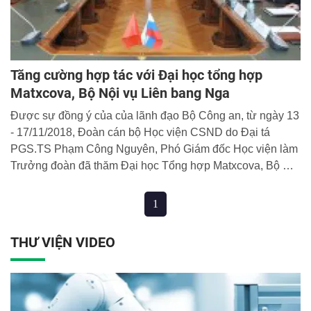
Tăng cường hợp tác với Đại học tổng hợp
Matxcova, Bộ Nội vụ Liên bang Nga
Được sự đồng ý của của lãnh đạo Bộ Công an, từ ngày 13
- 17/11/2018, Đoàn cán bộ Học viện CSND do Đại tá
PGS.TS Phạm Công Nguyên, Phó Giám đốc Học viện làm
Trưởng đoàn đã thăm Đại học Tổng hợp Matxcova, Bộ Nội
vụ Liên bang Nga và dự Hội thảo khoa học quốc tế
“Những vấn đề thực tế trong việc áp dụng luật hành chính”
1
THƯ VIỆN VIDEO