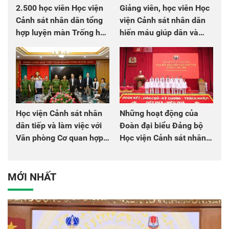
2.500 học viên Học viện
Giảng viên, học viên Học
Cảnh sát nhân dân tổng
viện Cảnh sát nhân dân
hợp luyện màn Trống hội
hiến máu giúp dân và
chào mừng Đại hội Đảng
đồng đội
Học viện Cảnh sát nhân
Những hoạt động của
dân tiếp và làm việc với
Đoàn đại biểu Đảng bộ
Văn phòng Cơ quan hợp
Học viện Cảnh sát nhân
tác quốc tế Nhật Bản tại
dân tại Đại hội đại biểu
Việt Nam
Đảng bộ Công an Trung
ương lần thứ VIII, nhiệm
MỚI NHẤT
kỳ 2025 - 2030