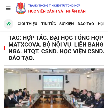
GIỚI THIỆU
TIN TỨC - SỰ KIỆN
ĐÀO TẠO
HỢP 
TAG: HỢP TÁC. ĐẠI HỌC TỔNG HỢP
MATXCOVA. BỘ NỘI VỤ. LIÊN BANG
NGA. HTQT. CSND. HỌC VIỆN CSND.
ĐÀO TẠO.