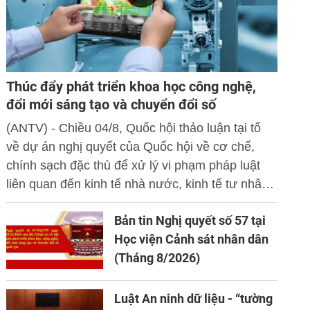
Thúc đẩy phát triển khoa học công nghệ,
đổi mới sáng tạo và chuyển đổi số
(ANTV) - Chiều 04/8, Quốc hội thảo luận tại tổ
về dự án nghị quyết của Quốc hội về cơ chế,
chính sạch đặc thù để xử lý vi phạm pháp luật
liên quan đến kinh tế nhà nước, kinh tế tư nhân
và ứng dụng khoa học công nghệ, đổi mới sáng
Bản tin Nghị quyết số 57 tại
tạo và chuyển đổi số.
Học viện Cảnh sát nhân dân
(Tháng 8/2026)
Luật An ninh dữ liệu - “tường