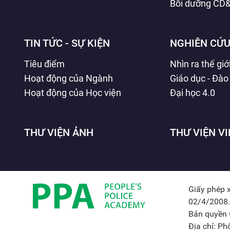
Bồi dưỡng CD
TIN TỨC - SỰ KIỆN
NGHIÊN CỨU
Tiêu điểm
Nhìn ra thế giớ
Hoạt động của Ngành
Giáo dục - Đào
Hoạt động của Học viện
Đại học 4.0
THƯ VIỆN ẢNH
THƯ VIỆN V
Giấy phép 
02/4/2008.
Bản quyền 
Địa chỉ: P