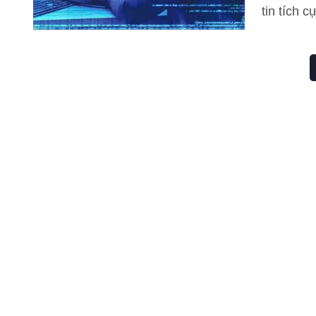
tin tích 
(fake new
động cơ, 