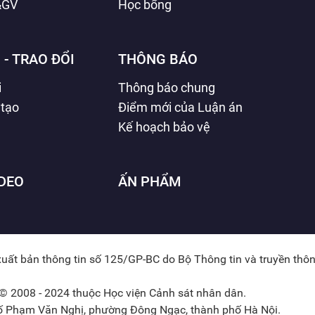
&GV
Học bổng
 - TRAO ĐỔI
THÔNG BÁO
i
Thông báo chung
 tạo
Điểm mới của Luận án
Kế hoạch bảo vệ
IDEO
ẤN PHẨM
xuất bản thông tin số 125/GP-BC do Bộ Thông tin và truyền thô
© 2008 - 2024 thuộc Học viện Cảnh sát nhân dân.
hố Phạm Văn Nghị, phường Đông Ngạc, thành phố Hà Nội.