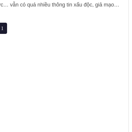
cực… vẫn có quá nhiều thông tin xấu độc, giả mạo
s), thậm chí nhảm nhí, thô tục mà người đưa tin có
ý đồ, toan tính riêng.
1