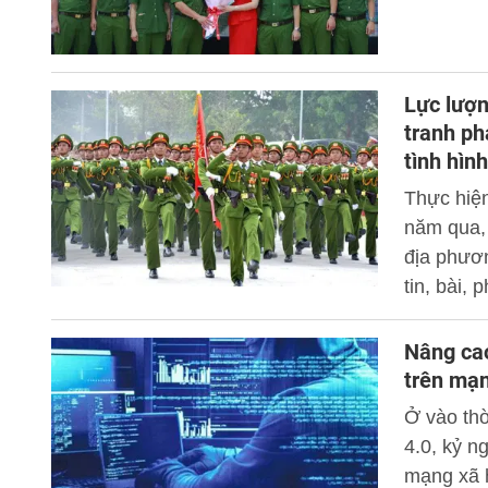
Lực lượn
tranh ph
tình hìn
Thực hiện
năm qua,
địa phươ
tin, bài,
phương; p
tuyên tru
Nâng cao
trên mạn
Ở vào th
4.0, kỷ n
mạng xã h