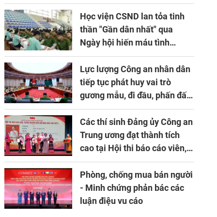
niên lần thứ 10 của Hiệp hội
APTA
Học viện CSND lan tỏa tinh
thần "Gần dân nhất" qua
Ngày hội hiến máu tình
nguyện
Lực lượng Công an nhân dân
tiếp tục phát huy vai trò
gương mẫu, đi đầu, phấn đấu
hoàn thành xuất sắc mọi
nhiệm vụ được giao
Các thí sinh Đảng ủy Công an
Trung ương đạt thành tích
cao tại Hội thi báo cáo viên,
tuyên truyền viên giỏi khu
vực II năm 2026
Phòng, chống mua bán người
- Minh chứng phản bác các
luận điệu vu cáo