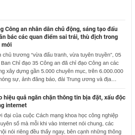
g Công an nhân dân chủ động, sáng tạo đấu
ản bác các quan điểm sai trái, thù địch trong
h mới
 chủ trương “vừa đấu tranh, vừa tuyên truyền”, 05
 Ban Chỉ đạo 35 Công an đã chỉ đạo Công an các
ng xây dựng gần 5.000 chuyên mục, trên 6.000.000
 phóng sự, ảnh đăng báo, đài Trung ương và địa
hối hợp các địa phương tổ chức trên 7.000 buổi
yền pháp luật...
 hiệu quả ngăn chặn thông tin bịa đặt, xấu độc
g internet
ời đại của cuộc Cách mạng khoa học công nghiệp
guyên số mà mỗi khi vào Internet nói chung, các
ội nói riêng đều thấy ngay, bên cạnh những thông