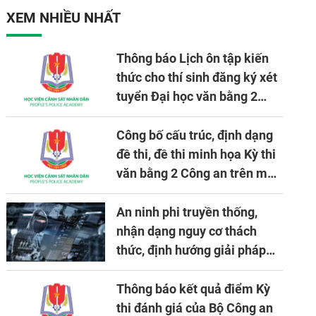
XEM NHIỀU NHẤT
Thông báo Lịch ôn tập kiến
thức cho thí sinh đăng ký xét
tuyển Đại học văn bằng 2
tuyển mới, mở tại Học viện
CSND năm học 2026 - 2027
Công bố cấu trúc, định dạng
đề thi, đề thi minh họa Kỳ thi
văn bằng 2 Công an trên máy
tính
An ninh phi truyền thống,
nhận dạng nguy cơ thách
thức, định hướng giải pháp
đảm bảo an ninh quốc gia
trong tình hình hiện nay
Thông báo kết quả điểm Kỳ
thi đánh giá của Bộ Công an