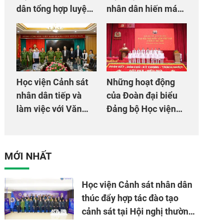
dân tổng hợp luyện
nhân dân hiến máu
màn Trống hội chào
giúp dân và đồng
mừng Đại hội Đảng
đội
Học viện Cảnh sát
Những hoạt động
nhân dân tiếp và
của Đoàn đại biểu
làm việc với Văn
Đảng bộ Học viện
phòng Cơ quan hợp
Cảnh sát nhân dân
tác quốc tế Nhật
tại Đại hội đại biểu
Bản tại Việt Nam
Đảng bộ Công an
MỚI NHẤT
Trung ương lần thứ
VIII, nhiệm kỳ 2025
Học viện Cảnh sát nhân dân
- 2030
thúc đẩy hợp tác đào tạo
cảnh sát tại Hội nghị thường