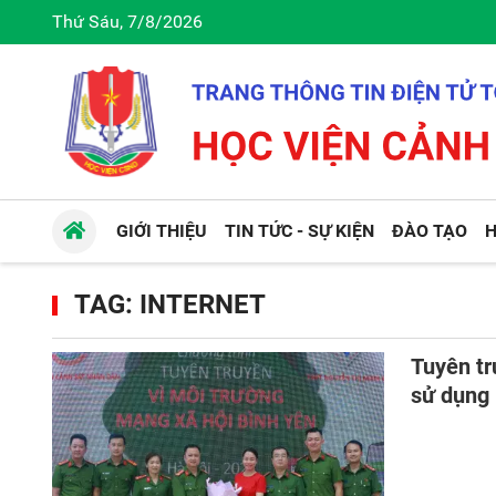
Thứ Sáu, 7/8/2026
GIỚI THIỆU
TIN TỨC - SỰ KIỆN
ĐÀO TẠO
H
TAG: INTERNET
Tuyên tr
sử dụng 