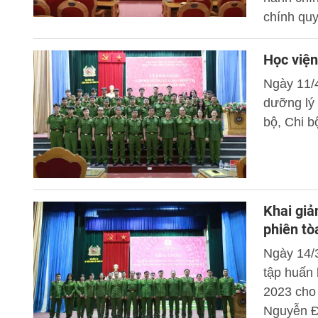
chính qu
2023. Đạ
Học viện 
Học viện
Ngày 11/
dưỡng lý 
bộ, Chi b
Khai giả
phiên tò
Ngày 14/
tập huấn
2023 cho
Nguyễn Đ