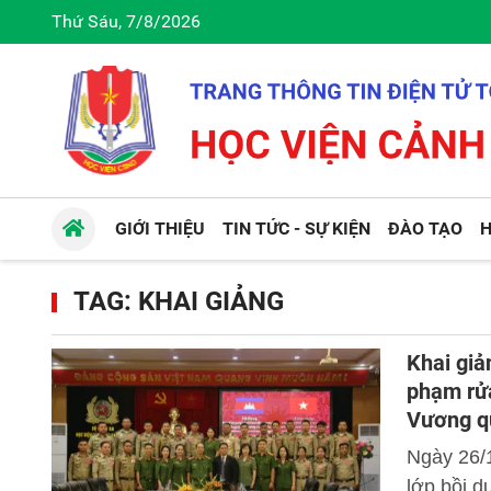
Thứ Sáu, 7/8/2026
GIỚI THIỆU
TIN TỨC - SỰ KIỆN
ĐÀO TẠO
H
TAG: KHAI GIẢNG
Khai giả
phạm rửa
Vương q
Ngày 26/
lớp bồi d