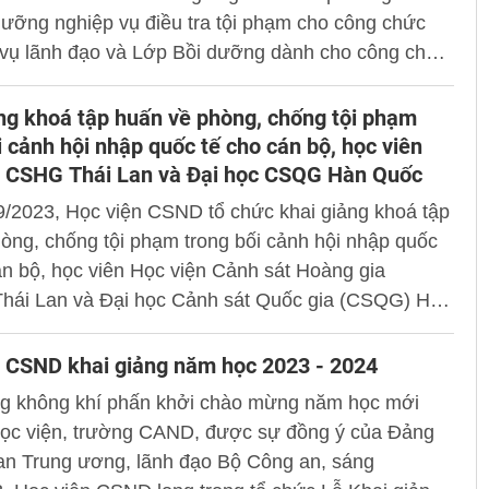
ưỡng nghiệp vụ điều tra tội phạm cho công chức
 vụ lãnh đạo và Lớp Bồi dưỡng dành cho công chức
h thuộc lực lượng Kiểm soát Hải quan, khóa 11 năm
iếu tướng, TS Chử Văn Dũng, Phó Giám đốc Học
ng khoá tập huấn về phòng, chống tội phạm
 chủ trì buổi lễ.
i cảnh hội nhập quốc tế cho cán bộ, học viên
n CSHG Thái Lan và Đại học CSQG Hàn Quốc
9/2023, Học viện CSND tổ chức khai giảng khoá tập
òng, chống tội phạm trong bối cảnh hội nhập quốc
án bộ, học viên Học viện Cảnh sát Hoàng gia
hái Lan và Đại học Cảnh sát Quốc gia (CSQG) Hàn
iếu tướng, TS Chử Văn Dũng, Phó Giám đốc Học
 chủ trì buổi lễ.
 CSND khai giảng năm học 2023 - 2024
g không khí phấn khởi chào mừng năm học mới
học viện, trường CAND, được sự đồng ý của Đảng
an Trung ương, lãnh đạo Bộ Công an, sáng