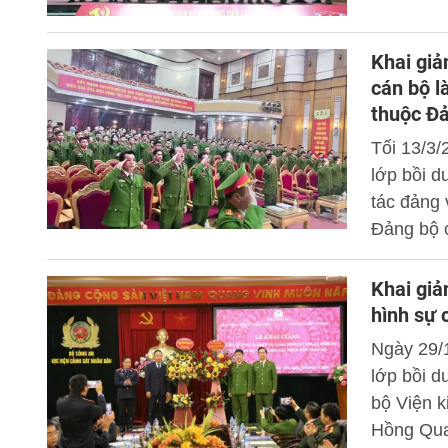
lễ.
Khai giả
cán bộ l
thuộc Đả
Tối 13/3/
lớp bồi 
tác đảng 
Đảng bộ 
Khai giả
hình sự 
Ngày 29/
lớp bồi d
bộ Viện k
Hồng Quan