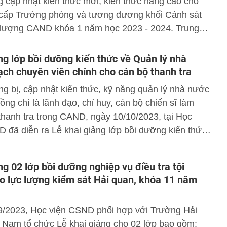
 cập nhật kiến thức mới, kiến thức nâng cao cho
 cấp Trưởng phòng và tương đương khối Cảnh sát
c lượng CAND khóa 1 năm học 2023 - 2024. Trung
S.TS Trần Minh Hưởng - Giám đốc Học viện CSND
trì buổi lễ.
ng lớp bồi dưỡng kiến thức về Quản lý nhà
ch chuyên viên chính cho cán bộ thanh tra
g bị, cập nhật kiến thức, kỹ năng quản lý nhà nước
ồng chí là lãnh đạo, chỉ huy, cán bộ chiến sĩ làm
thanh tra trong CAND, ngày 10/10/2023, tại Học
 đã diễn ra Lễ khai giảng lớp bồi dưỡng kiến thức
lý nhà nước ngạch chuyên viên chính cho cán bộ
a trong CAND. Lớp bồi dưỡng do Thanh tra Bộ Công
ng 02 lớp bồi dưỡng nghiệp vụ điều tra tội
hợp với Viện Nghiên cứu Khoa học Hành chính, Học
 lực lượng kiểm sát Hải quan, khóa 11 năm
h chính Quốc gia và Học viện CSND tổ chức.
9/2023, Học viện CSND phối hợp với Trường Hải
 Nam tổ chức Lễ khai giảng cho 02 lớp bao gồm: