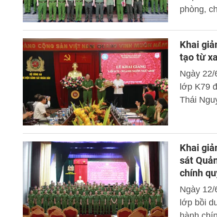
phòng, c
Khai giả
tạo từ x
Ngày 22/6
lớp K79 
Thái Ngu
Khai giả
sát Quản
chính qu
năm 202
Ngày 12/
lớp bồi d
hành chín