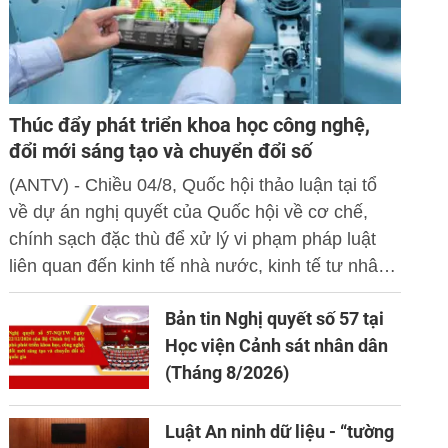
Thúc đẩy phát triển khoa học công nghệ,
đổi mới sáng tạo và chuyển đổi số
(ANTV) - Chiều 04/8, Quốc hội thảo luận tại tổ
về dự án nghị quyết của Quốc hội về cơ chế,
chính sạch đặc thù để xử lý vi phạm pháp luật
liên quan đến kinh tế nhà nước, kinh tế tư nhân
và ứng dụng khoa học công nghệ, đổi mới sáng
Bản tin Nghị quyết số 57 tại
tạo và chuyển đổi số.
Học viện Cảnh sát nhân dân
(Tháng 8/2026)
Luật An ninh dữ liệu - “tường