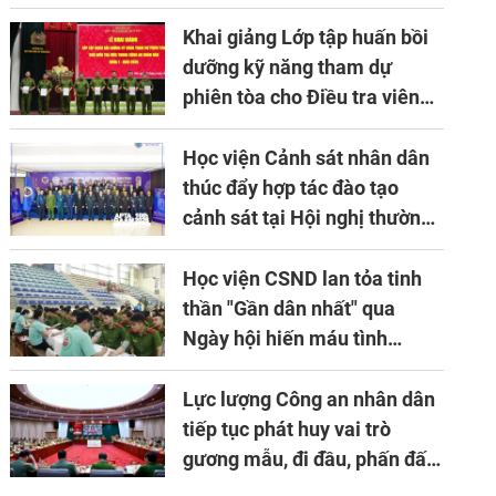
về ứng dụng khoa học công
nghệ trong lĩnh vực đấu tranh
Khai giảng Lớp tập huấn bồi
phòng, chống tội phạm
dưỡng kỹ năng tham dự
phiên tòa cho Điều tra viên
khóa 1 năm 2026
Học viện Cảnh sát nhân dân
thúc đẩy hợp tác đào tạo
cảnh sát tại Hội nghị thường
niên lần thứ 10 của Hiệp hội
APTA
Học viện CSND lan tỏa tinh
thần "Gần dân nhất" qua
Ngày hội hiến máu tình
nguyện
Lực lượng Công an nhân dân
tiếp tục phát huy vai trò
gương mẫu, đi đầu, phấn đấu
hoàn thành xuất sắc mọi