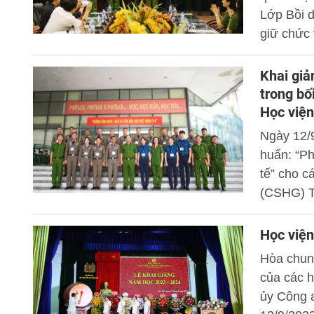
Lớp Bồi d
giữ chức
thừa hàn
2023. Th
Khai giả
viện dự và
trong bố
Học việ
Ngày 12/
huấn: “Ph
tế” cho c
(CSHG) T
Quốc. Th
viện dự và
Học viện
Hòa chun
của các 
ủy Công 