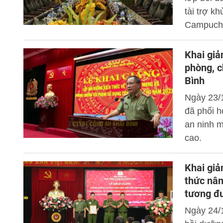
tài trợ k
Campuchi
đốc Học v
Khai giả
phòng, c
Bình
Ngày 23/
đã phối h
an ninh 
cao.
Khai giả
thức nân
tương đ
Ngày 24/