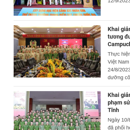
12/9/2023
năm học 
Hưởng, Bí
buổi lễ.
Khai giả
tương đ
Campuch
Thực hiện
Việt Nam
24/8/2023
dưỡng cô
cán bộ t
2023.
Khai giả
phạm sử 
Tĩnh
Ngày 10/
đã phối h