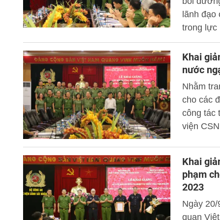
bồi dưỡng
lãnh đạo
trong lự
tướng, G
dự và chủ 
Khai giả
nước ngạ
Nhằm tran
cho các đ
công tác 
viện CSND
về Quản 
thanh tr
Khai giả
an phối 
phạm cho
viện Hàn
2023
Ngày 20/
quan Việt