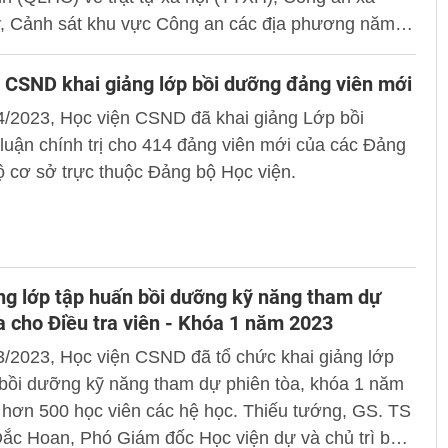
y, Cảnh sát khu vực Công an các địa phương năm
i tá, PGS. TS Trần Quang Huyên, Phó Giám đốc
dự và chủ trì buổi lễ.
 CSND khai giảng lớp bồi dưỡng đảng viên mới
4/2023, Học viện CSND đã khai giảng Lớp bồi
luận chính trị cho 414 đảng viên mới của các Đảng
ộ cơ sở trực thuộc Đảng bộ Học viện.
ng lớp tập huấn bồi dưỡng kỹ năng tham dự
a cho Điều tra viên - Khóa 1 năm 2023
3/2023, Học viện CSND đã tổ chức khai giảng lớp
 bồi dưỡng kỹ năng tham dự phiên tòa, khóa 1 năm
 hơn 500 học viên các hệ học. Thiếu tướng, GS. TS
ắc Hoan, Phó Giám đốc Học viện dự và chủ trì buổi