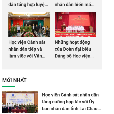
dân tổng hợp luyện
nhân dân hiến máu
màn Trống hội chào
giúp dân và đồng
mừng Đại hội Đảng
đội
Học viện Cảnh sát
Những hoạt động
nhân dân tiếp và
của Đoàn đại biểu
làm việc với Văn
Đảng bộ Học viện
phòng Cơ quan hợp
Cảnh sát nhân dân
tác quốc tế Nhật
tại Đại hội đại biểu
Bản tại Việt Nam
Đảng bộ Công an
MỚI NHẤT
Trung ương lần thứ
VIII, nhiệm kỳ 2025
Học viện Cảnh sát nhân dân
- 2030
tăng cường hợp tác với Ủy
ban nhân dân tỉnh Lai Châu