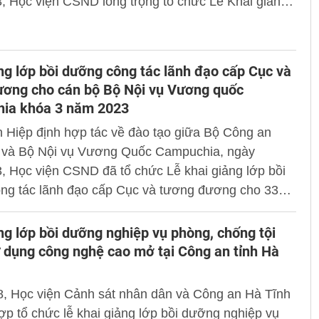
, Học viện CSND long trọng tổ chức Lễ Khai giảng
2023 - 2024. Trung tướng, GS.TS Trần Minh
 thư Đảng ủy, Giám đốc Học viện dự và chủ trì
ng lớp bồi dưỡng công tác lãnh đạo cấp Cục và
ương cho cán bộ Bộ Nội vụ Vương quốc
ia khóa 3 năm 2023
 Hiệp định hợp tác về đào tạo giữa Bộ Công an
 và Bộ Nội vụ Vương Quốc Campuchia, ngày
, Học viện CSND đã tổ chức Lễ khai giảng lớp bồi
ng tác lãnh đạo cấp Cục và tương đương cho 33
huộc Bộ Nội vụ Vương quốc Campuchia khóa 3 năm
ng lớp bồi dưỡng nghiệp vụ phòng, chống tội
dụng công nghệ cao mở tại Công an tỉnh Hà
8, Học viện Cảnh sát nhân dân và Công an Hà Tĩnh
ợp tổ chức lễ khai giảng lớp bồi dưỡng nghiệp vụ