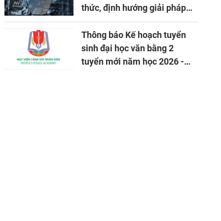
thức, định hướng giải pháp
đảm bảo an ninh quốc gia
trong tình hình hiện nay
Thông báo Kế hoạch tuyển
sinh đại học văn bằng 2
tuyển mới năm học 2026 -
2027