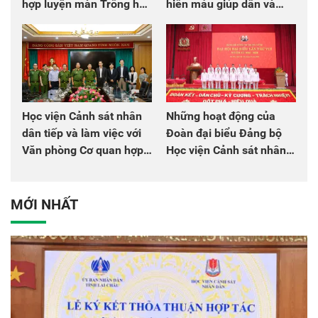
hợp luyện màn Trống hội
hiến máu giúp dân và
chào mừng Đại hội Đảng
đồng đội
Học viện Cảnh sát nhân
Những hoạt động của
dân tiếp và làm việc với
Đoàn đại biểu Đảng bộ
Văn phòng Cơ quan hợp
Học viện Cảnh sát nhân
tác quốc tế Nhật Bản tại
dân tại Đại hội đại biểu
Việt Nam
Đảng bộ Công an Trung
ương lần thứ VIII, nhiệm
MỚI NHẤT
kỳ 2025 - 2030