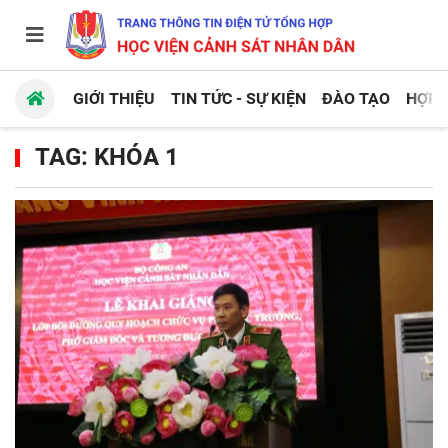
GIỚI THIỆU
TIN TỨC - SỰ KIỆN
ĐÀO TẠO
HỢP 
TAG: KHÓA 1