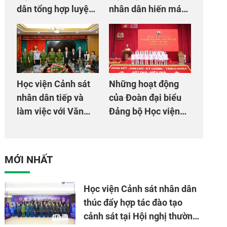
dân tổng hợp luyện
nhân dân hiến máu
màn Trống hội chào
giúp dân và đồng
mừng Đại hội Đảng
đội
Học viện Cảnh sát
Những hoạt động
nhân dân tiếp và
của Đoàn đại biểu
làm việc với Văn
Đảng bộ Học viện
phòng Cơ quan hợp
Cảnh sát nhân dân
tác quốc tế Nhật
tại Đại hội đại biểu
Bản tại Việt Nam
Đảng bộ Công an
MỚI NHẤT
Trung ương lần thứ
VIII, nhiệm kỳ 2025
Học viện Cảnh sát nhân dân
- 2030
thúc đẩy hợp tác đào tạo
cảnh sát tại Hội nghị thường