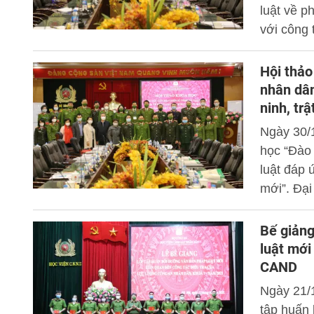
luật về p
với công 
nhân dân” 
Đại tá,
Hội thảo
dự và chu
nhân dân
ninh, trậ
Ngày 30/
học “Đào 
luật đáp 
mới”. Đạ
dự và chủ
Bế giảng
luật mới
CAND
Ngày 21/
tập huấn 