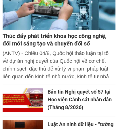
Thúc đẩy phát triển khoa học công nghệ,
đổi mới sáng tạo và chuyển đổi số
(ANTV) - Chiều 04/8, Quốc hội thảo luận tại tổ
về dự án nghị quyết của Quốc hội về cơ chế,
chính sạch đặc thù để xử lý vi phạm pháp luật
liên quan đến kinh tế nhà nước, kinh tế tư nhân
và ứng dụng khoa học công nghệ, đổi mới sáng
Bản tin Nghị quyết số 57 tại
tạo và chuyển đổi số.
Học viện Cảnh sát nhân dân
(Tháng 8/2026)
Luật An ninh dữ liệu - “tường