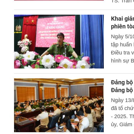
TS. Trần
buổi lễ.
Khai giả
phiên tò
Ngày 5/1
tập huấn
Điều tra 
hình sự 
Đảng bộ 
Đảng bộ
Ngày 13/
đã tổ chứ
- 2025. 
ủy, Giám 