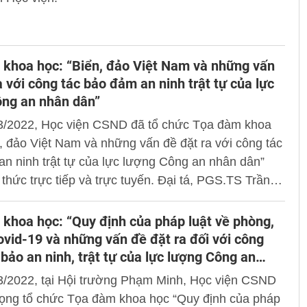
khoa học: “Biển, đảo Việt Nam và những vấn
a với công tác bảo đảm an ninh trật tự của lực
ông an nhân dân”
3/2022, Học viện CSND đã tổ chức Tọa đàm khoa
, đảo Việt Nam và những vấn đề đặt ra với công tác
n ninh trật tự của lực lượng Công an nhân dân”
 thức trực tiếp và trực tuyến. Đại tá, PGS.TS Trần
ng, Phó Giám đốc Học viện dự và chủ trì Tọa đàm
.
m khoa học: “Quy định của pháp luật về phòng,
vid-19 và những vấn đề đặt ra đối với công
bảo an ninh, trật tự của lực lượng Công an
n”
3/2022, tại Hội trường Phạm Minh, Học viện CSND
rọng tổ chức Tọa đàm khoa học “Quy định của pháp