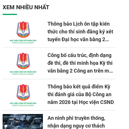
XEM NHIỀU NHẤT
Thông báo Lịch ôn tập kiến
thức cho thí sinh đăng ký xét
tuyển Đại học văn bằng 2
tuyển mới, mở tại Học viện
CSND năm học 2026 - 2027
Công bố cấu trúc, định dạng
đề thi, đề thi minh họa Kỳ thi
văn bằng 2 Công an trên máy
tính
Thông báo kết quả điểm Kỳ
thi đánh giá của Bộ Công an
năm 2026 tại Học viện CSND
An ninh phi truyền thống,
nhận dạng nguy cơ thách