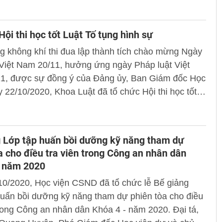
Hội thi học tốt Luật Tố tụng hình sự
 không khí thi đua lập thành tích chào mừng Ngày
Việt Nam 20/11, hưởng ứng ngày Pháp luật Việt
1, được sự đồng ý của Đảng ủy, Ban Giám đốc Học
y 22/10/2020, Khoa Luật đã tổ chức Hội thi học tốt
ụng hình sự cho học viên các khoá học, hệ học.
 Lớp tập huấn bồi dưỡng kỹ năng tham dự
a cho điều tra viên trong Công an nhân dân
- năm 2020
10/2020, Học viện CSND đã tổ chức lễ Bế giảng
uấn bồi dưỡng kỹ năng tham dự phiên tòa cho điều
trong Công an nhân dân Khóa 4 - năm 2020. Đại tá,