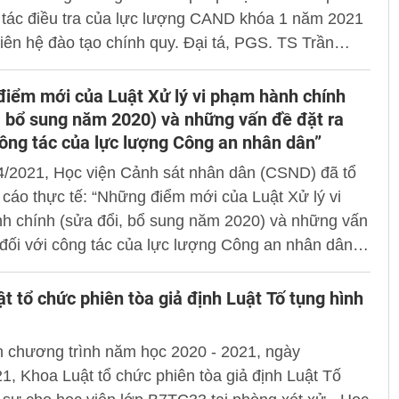
 tác điều tra của lực lượng CAND khóa 1 năm 2021
iên hệ đào tạo chính quy. Đại tá, PGS. TS Trần
g, Phó Giám đốc Học viện dự và chủ trì buổi lễ.
a Luật Xử lý vi phạm hành chính
i, bổ sung năm 2020) và những vấn đề đặt ra
 công tác của lực lượng Công an nhân dân”
/2021, Học viện Cảnh sát nhân dân (CSND) đã tổ
cáo thực tế: “Những điểm mới của Luật Xử lý vi
h chính (sửa đổi, bổ sung năm 2020) và những vấn
a đối với công tác của lực lượng Công an nhân dân”
̣, giảng viên và học viện Học viện.
t tổ chức phiên tòa giả định Luật Tố tụng hình
n chương trình năm học 2020 - 2021, ngày
1, Khoa Luật tổ chức phiên tòa giả định Luật Tố