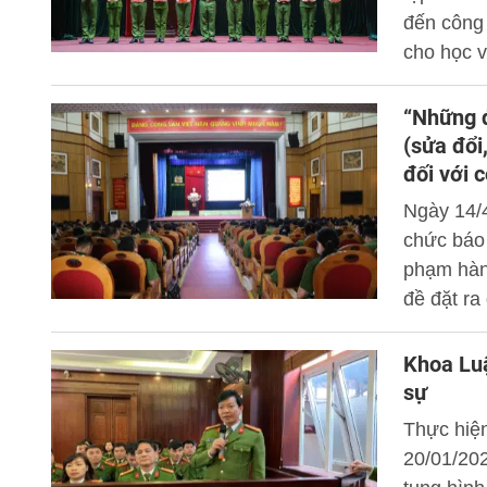
đến công
cho học v
Hồng Quan
“Những điểm mới củ
(sửa đổ
đối với
Ngày 14/4
chức báo 
phạm hàn
đề đặt r
cho cán bô
Khoa Luậ
sự
Thực hiệ
20/01/202