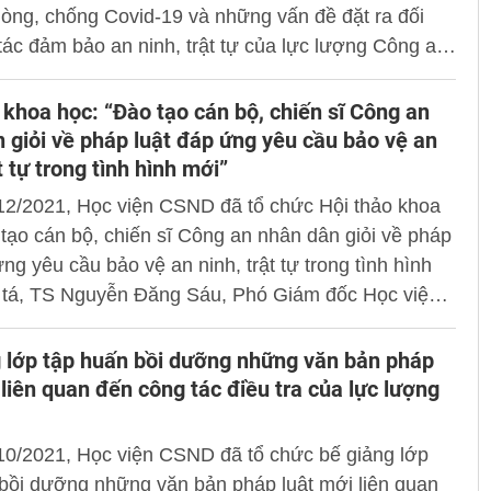
hòng, chống Covid-19 và những vấn đề đặt ra đối
tác đảm bảo an ninh, trật tự của lực lượng Công an
theo hình thức trực tiếp và trực tuyến. Đồng chí
 PGS.TS Trần Hồng Quang, Phó Giám đốc Học viện
 khoa học: “Đào tạo cán bộ, chiến sĩ Công an
̉ trì Tọa đàm.
 giỏi về pháp luật đáp ứng yêu cầu bảo vệ an
t tự trong tình hình mới”
12/2021, Học viện CSND đã tổ chức Hội thảo khoa
tạo cán bộ, chiến sĩ Công an nhân dân giỏi về pháp
ứng yêu cầu bảo vệ an ninh, trật tự trong tình hình
i tá, TS Nguyễn Đăng Sáu, Phó Giám đốc Học viện
 trì Hội thảo.
 lớp tập huấn bồi dưỡng những văn bản pháp
 liên quan đến công tác điều tra của lực lượng
10/2021, Học viện CSND đã tổ chức bế giảng lớp
bồi dưỡng những văn bản pháp luật mới liên quan