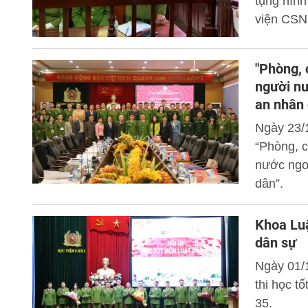
tụng hình
viện CSN
"Phòng, 
người nư
an nhân 
Ngày 23/
“Phòng, c
nước ngo
dân”.
Khoa Luậ
dân sự
Ngày 01/
thi học t
35.