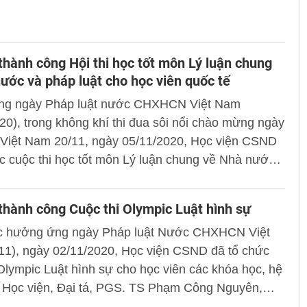
thành công Hội thi học tốt môn Lý luận chung
ước và pháp luật cho học viên quốc tế
g ngày Pháp luật nước CHXHCN Việt Nam
20), trong không khí thi đua sôi nổi chào mừng ngày
 Việt Nam 20/11, ngày 05/11/2020, Học viện CSND
c cuộc thi học tốt môn Lý luận chung về Nhà nước
uật cho học viên quốc tế đang học tập tại Học viện.
PGS.TS Phạm Công Nguyên, Phó Giám đốc Học viện
thành công Cuộc thi Olympic Luật hình sự
à phát biểu chỉ đạo tại buổi lễ.
ực hưởng ứng ngày Pháp luật Nước CHXHCN Việt
11), ngày 02/11/2020, Học viện CSND đã tổ chức
Olympic Luật hình sự cho học viên các khóa học, hệ
g Học viện, Đại tá, PGS. TS Phạm Công Nguyên,
đốc Học viện dự và phát biểu chỉ đạo.