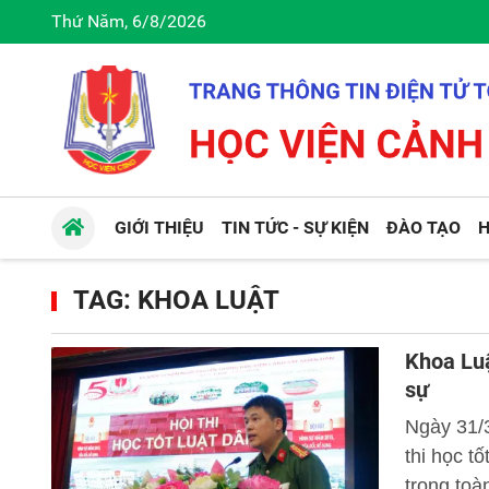
Thứ Năm, 6/8/2026
GIỚI THIỆU
TIN TỨC - SỰ KIỆN
ĐÀO TẠO
H
TAG: KHOA LUẬT
Khoa Luậ
sự
Ngày 31/
thi học t
trong toà