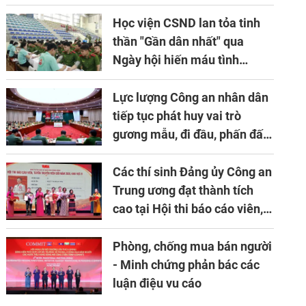
niên lần thứ 10 của Hiệp hội
APTA
Học viện CSND lan tỏa tinh
thần "Gần dân nhất" qua
Ngày hội hiến máu tình
nguyện
Lực lượng Công an nhân dân
tiếp tục phát huy vai trò
gương mẫu, đi đầu, phấn đấu
hoàn thành xuất sắc mọi
nhiệm vụ được giao
Các thí sinh Đảng ủy Công an
Trung ương đạt thành tích
cao tại Hội thi báo cáo viên,
tuyên truyền viên giỏi khu
vực II năm 2026
Phòng, chống mua bán người
- Minh chứng phản bác các
luận điệu vu cáo