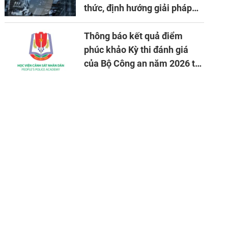
thức, định hướng giải pháp
đảm bảo an ninh quốc gia
trong tình hình hiện nay
Thông báo kết quả điểm
phúc khảo Kỳ thi đánh giá
của Bộ Công an năm 2026 tại
Học viện CSND