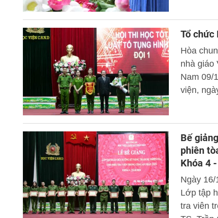
Tổ chức 
Hòa chung
nhà giáo 
Nam 09/1
viện, ngà
Luật Tố t
Bế giảng
phiên tò
Khóa 4 
Ngày 16/
Lớp tập h
tra viên 