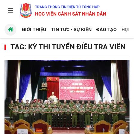
GIỚI THIỆU
TIN TỨC - SỰ KIỆN
ĐÀO TẠO
HỢP 
TAG: KỲ THI TUYỂN ĐIỀU TRA VIÊN