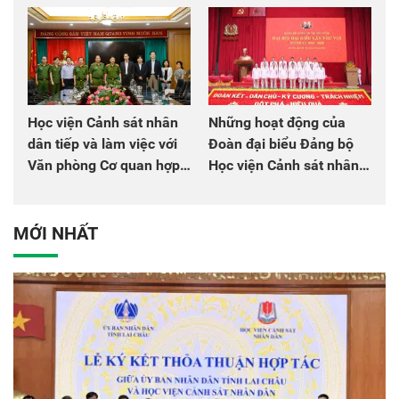
chào mừng Đại hội Đảng
đồng đội
Học viện Cảnh sát nhân
Những hoạt động của
dân tiếp và làm việc với
Đoàn đại biểu Đảng bộ
Văn phòng Cơ quan hợp
Học viện Cảnh sát nhân
tác quốc tế Nhật Bản tại
dân tại Đại hội đại biểu
Việt Nam
Đảng bộ Công an Trung
ương lần thứ VIII, nhiệm
MỚI NHẤT
kỳ 2025 - 2030