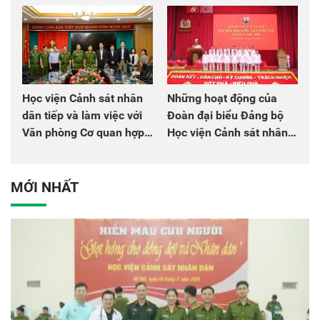
chào mừng Đại hội Đảng
đồng đội
Học viện Cảnh sát nhân
Những hoạt động của
dân tiếp và làm việc với
Đoàn đại biểu Đảng bộ
Văn phòng Cơ quan hợp
Học viện Cảnh sát nhân
tác quốc tế Nhật Bản tại
dân tại Đại hội đại biểu
Việt Nam
Đảng bộ Công an Trung
ương lần thứ VIII, nhiệm
MỚI NHẤT
kỳ 2025 - 2030