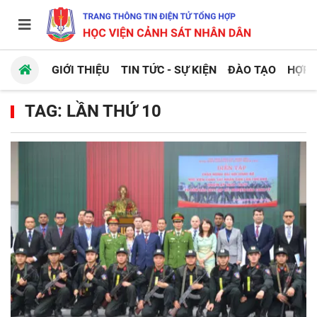
GIỚI THIỆU
TIN TỨC - SỰ KIỆN
ĐÀO TẠO
HỢP 
TAG: LẦN THỨ 10