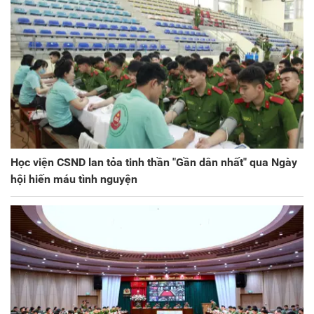
Học viện CSND lan tỏa tinh thần "Gần dân nhất" qua Ngày
hội hiến máu tình nguyện