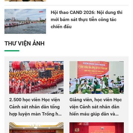
Hội thao CAND 2026: Nội dung thi
mới bám sát thực tiễn công tác
chiến đấu
THƯ VIỆN ẢNH
2.500 học viên Học viện
Giảng viên, học viên Học
Cảnh sát nhân dân tổng
viện Cảnh sát nhân dân
hợp luyện màn Trống hội
hiến máu giúp dân và
chào mừng Đại hội Đảng
đồng đội