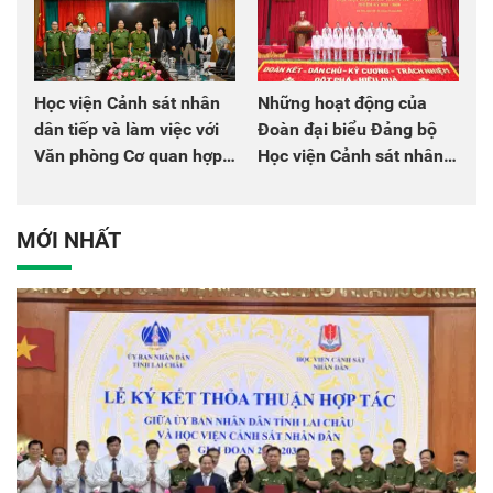
Học viện Cảnh sát nhân
Những hoạt động của
dân tiếp và làm việc với
Đoàn đại biểu Đảng bộ
Văn phòng Cơ quan hợp
Học viện Cảnh sát nhân
tác quốc tế Nhật Bản tại
dân tại Đại hội đại biểu
Việt Nam
Đảng bộ Công an Trung
ương lần thứ VIII, nhiệm
MỚI NHẤT
kỳ 2025 - 2030