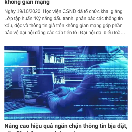
không gian mạng
Ngày 19/10/2020, Học viện CSND đã tổ chức khai giảng
Lớp tập huấn “Kỹ năng đấu tranh, phản bác các thông tin
xấu, độc và thông tin giả trên không gian mạng góp phần
bảo vệ đại hội đảng các cấp tiến tới Đại hội đại biểu toàn
quốc lần thứ XIII của Đảng” cho 90 học viên là cán bộ,
giảng viên Học viện.
Nâng cao hiệu quả ngăn chặn thông tin bịa đặt,