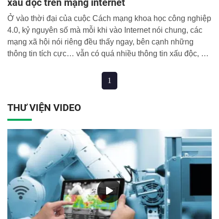
xấu độc trên mạng internet
Ở vào thời đại của cuộc Cách mạng khoa học công nghiệp
4.0, kỷ nguyên số mà mỗi khi vào Internet nói chung, các
mạng xã hội nói riêng đều thấy ngay, bên cạnh những
thông tin tích cực… vẫn có quá nhiều thông tin xấu độc, giả
mạo (fake news), thậm chí nhảm nhí, thô tục mà người đưa
tin có động cơ, ý đồ, toan tính riêng.
1
THƯ VIỆN VIDEO