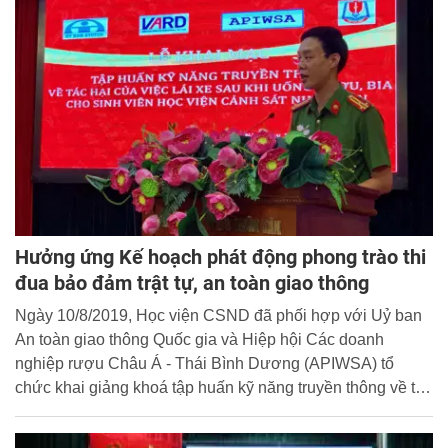
Hưởng ứng Kế hoạch phát động phong trào thi
đua bảo đảm trật tự, an toàn giao thông
Ngày 10/8/2019, Học viện CSND đã phối hợp với Uỷ ban
An toàn giao thông Quốc gia và Hiệp hội Các doanh
nghiệp rượu Châu Á - Thái Bình Dương (APIWSA) tổ
chức khai giảng khoá tập huấn kỹ năng truyền thông về tác
hại của việc lái xe sau khi uống rượu, bia cho 120 học viên
khoá D44 chuẩn bị tham gia chương trình thực hành chính