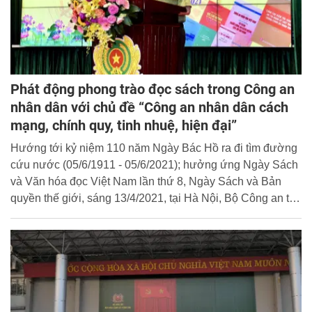
Phát động phong trào đọc sách trong Công an
nhân dân với chủ đề “Công an nhân dân cách
mạng, chính quy, tinh nhuệ, hiện đại”
Hướng tới kỷ niệm 110 năm Ngày Bác Hồ ra đi tìm đường
cứu nước (05/6/1911 - 05/6/2021); hưởng ứng Ngày Sách
và Văn hóa đọc Việt Nam lần thứ 8, Ngày Sách và Bản
quyền thế giới, sáng 13/4/2021, tại Hà Nội, Bộ Công an tổ
chức Lễ phát động phong trào đọc sách với chủ đề “Công
an nhân dân cách mạng, chính quy, tinh nhuệ, hiện đại”.
Thượng tướng Nguyễn Văn Thành, Thứ trưởng Bộ Công
an dự và phát biểu phát động phong trào.