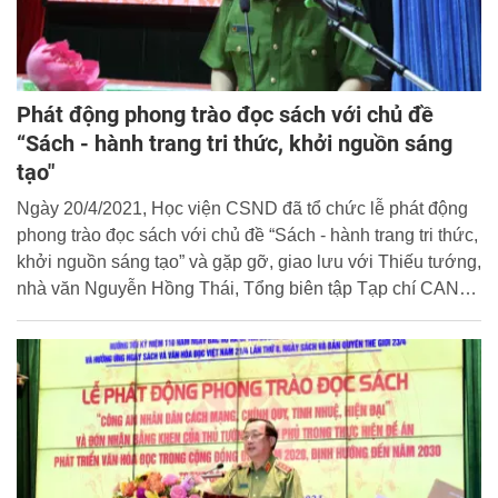
Phát động phong trào đọc sách với chủ đề
“Sách - hành trang tri thức, khởi nguồn sáng
tạo"
Ngày 20/4/2021, Học viện CSND đã tổ chức lễ phát động
phong trào đọc sách với chủ đề “Sách - hành trang tri thức,
khởi nguồn sáng tạo” và gặp gỡ, giao lưu với Thiếu tướng,
nhà văn Nguyễn Hồng Thái, Tổng biên tập Tạp chí CAND,
Phó Cục trưởng Cục Khoa học, Chiến lược và Lịch sử
Công an. Đại tá, PGS.TS Trần Quang Huyên - Phó Giám
đốc Học viện dự và chủ trì lễ phát động.