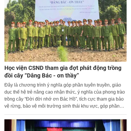
Học viện CSND tham gia đợt phát động trồng
đồi cây “Dâng Bác - ơn thầy”
Đây là chương trình ý nghĩa góp phần tuyên truyền, giáo
dục thế hệ trẻ nâng cao nhận thức, ý nghĩa của phong trào
trồng cây “Đời đời nhớ ơn Bác Hồ”, tích cực tham gia bảo
vệ rừng, bảo vệ môi trường sinh thái khu vực, góp phần
giữ gìn, tôn tạo Khu Di tích lịch sử đặc biệt về Chủ tịch Hồ
Chí Minh tại Đá Chông, Ba Vì, Hà Nội.