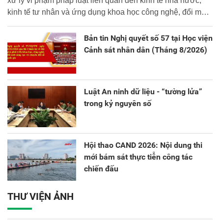
xử lý vi phạm pháp luật liên quan đến kinh tế nhà nước,
kinh tế tư nhân và ứng dụng khoa học công nghệ, đổi mới
sáng tạo và chuyển đổi số.
Bản tin Nghị quyết số 57 tại Học viện
Cảnh sát nhân dân (Tháng 8/2026)
Luật An ninh dữ liệu - “tường lửa”
trong kỷ nguyên số
Hội thao CAND 2026: Nội dung thi
mới bám sát thực tiễn công tác
chiến đấu
THƯ VIỆN ẢNH