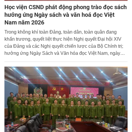
Học viện CSND phát động phong trào đọc sách
hưởng ứng Ngày sách và văn hoá đọc Việt
Nam năm 2026
Trong không khí toàn Đảng, toàn dân, toàn quân đang
khẩn trương, quyết liệt thực hiện Nghị quyết Đại hội XIV
của Đảng và các Nghị quyết chiến lược của Bộ Chính trị;
hưởng ứng Ngày Sách và Văn hóa đọc Việt Nam, ngày
21/4/2026, Học viện CSND đã tổ chức Lễ phát động phong
trào đọc sách với chủ đề “Sách - Tri thức - Khát vọng phát
triển”. Thiếu tướng, PGS.TS Trần Quang Huyên, Phó Giám
đốc Học viện dự và chủ trì chương trình.