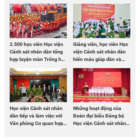
2.500 học viên Học viện
Giảng viên, học viên Học
Cảnh sát nhân dân tổng
viện Cảnh sát nhân dân
hợp luyện màn Trống hội
hiến máu giúp dân và
chào mừng Đại hội Đảng
đồng đội
Học viện Cảnh sát nhân
Những hoạt động của
dân tiếp và làm việc với
Đoàn đại biểu Đảng bộ
Văn phòng Cơ quan hợp
Học viện Cảnh sát nhân
tác quốc tế Nhật Bản tại
dân tại Đại hội đại biểu
Việt Nam
Đảng bộ Công an Trung