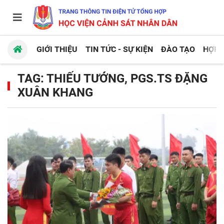
GIỚI THIỆU
TIN TỨC - SỰ KIỆN
ĐÀO TẠO
HỢP 
TAG: THIẾU TƯỚNG, PGS.TS ĐẶNG
XUÂN KHANG