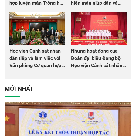
hợp luyện màn Trống hội
hiến máu giúp dân và
chào mừng Đại hội Đảng
đồng đội
Học viện Cảnh sát nhân
Những hoạt động của
dân tiếp và làm việc với
Đoàn đại biểu Đảng bộ
Văn phòng Cơ quan hợp
Học viện Cảnh sát nhân
tác quốc tế Nhật Bản tại
dân tại Đại hội đại biểu
Việt Nam
Đảng bộ Công an Trung
ương lần thứ VIII, nhiệm
MỚI NHẤT
kỳ 2025 - 2030