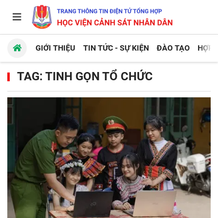
GIỚI THIỆU
TIN TỨC - SỰ KIỆN
ĐÀO TẠO
HỢP 
TAG: TINH GỌN TỔ CHỨC