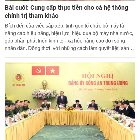
Bài cuối: Cung cấp thực tiễn cho cả hệ thống
chính trị tham khảo
Đích đến của việc sắp xếp, tinh gọn tổ chức bộ máy là
nâng cao hiệu năng, hiệu lực, hiệu quả bộ máy nhà nước,
góp phần phát triển kinh tế - xã hội, nâng cao đời sống
nhân dân. Đồng thời, với những cách làm quyết liệt, sáng
tạo, hiệu quả có thể trở thành những kinh nghiệm quý để
cả hệ thống chính trị tham khảo, vận dụng. Liên quan vấn
đề này, phóng viên Báo CAND đã có cuộc trao đổi với ông
Phạm Văn Hoà, đại biểu Quốc hội (ĐBQH) khoá XV tỉnh
Đồng Tháp.