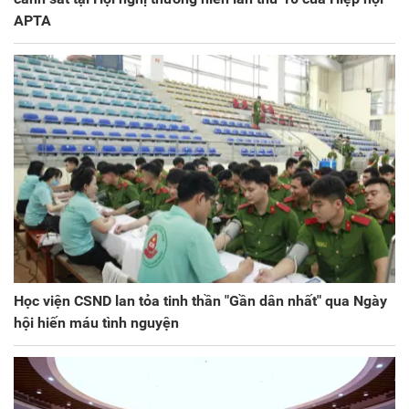
APTA
Học viện CSND lan tỏa tinh thần "Gần dân nhất" qua Ngày
hội hiến máu tình nguyện