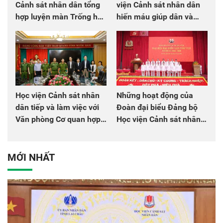
Cảnh sát nhân dân tổng
viện Cảnh sát nhân dân
hợp luyện màn Trống hội
hiến máu giúp dân và
chào mừng Đại hội Đảng
đồng đội
Học viện Cảnh sát nhân
Những hoạt động của
dân tiếp và làm việc với
Đoàn đại biểu Đảng bộ
Văn phòng Cơ quan hợp
Học viện Cảnh sát nhân
tác quốc tế Nhật Bản tại
dân tại Đại hội đại biểu
Việt Nam
Đảng bộ Công an Trung
ương lần thứ VIII, nhiệm
MỚI NHẤT
kỳ 2025 - 2030