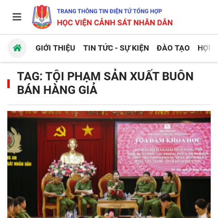
GIỚI THIỆU
TIN TỨC - SỰ KIỆN
ĐÀO TẠO
HỢP 
TAG: TỘI PHẠM SẢN XUẤT BUÔN
BÁN HÀNG GIẢ