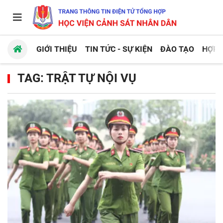
GIỚI THIỆU
TIN TỨC - SỰ KIỆN
ĐÀO TẠO
HỢP 
TAG: TRẬT TỰ NỘI VỤ