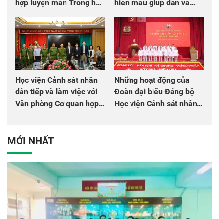
hợp luyện màn Trống hội
hiến máu giúp dân và
chào mừng Đại hội Đảng
đồng đội
Học viện Cảnh sát nhân
Những hoạt động của
dân tiếp và làm việc với
Đoàn đại biểu Đảng bộ
Văn phòng Cơ quan hợp
Học viện Cảnh sát nhân
tác quốc tế Nhật Bản tại
dân tại Đại hội đại biểu
Việt Nam
Đảng bộ Công an Trung
ương lần thứ VIII, nhiệm
MỚI NHẤT
kỳ 2025 - 2030