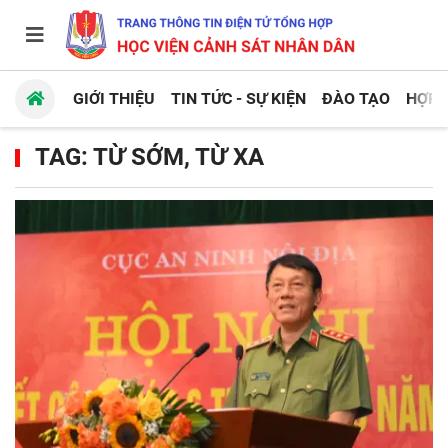
GIỚI THIỆU
TIN TỨC - SỰ KIỆN
ĐÀO TẠO
HỢP 
TAG: TỪ SỚM, TỪ XA