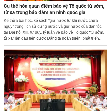
Cụ thể hóa quan điểm bảo vệ Tổ quốc từ sớm,
từ xa trong bảo đảm an ninh quốc gia
Kế thừa bài học, kế sách “giữ nước từ khi nước chưa
nguy” trong lịch sử dựng nước và giữ nước của dân tộc,
tại Đại hội XIII, tư duy, lý luận về bảo vệ Tổ quốc “từ sớm,
từ xa” lần đầu tiên được Đảng ta hoàn thiện, phát triển
mới, chính thức đưa vào văn kiện Nghị quyết Đại hội đại
biểu toàn quốc, trở thành tư tưởng chỉ đạo, phương châm
hành động của toàn Đảng, toàn quân, toàn dân trong bảo
vệ và phát triển đất nước phồn vinh, hạnh phúc.