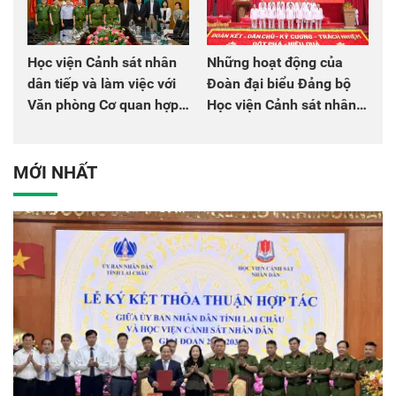
Học viện Cảnh sát nhân
Những hoạt động của
dân tiếp và làm việc với
Đoàn đại biểu Đảng bộ
Văn phòng Cơ quan hợp
Học viện Cảnh sát nhân
tác quốc tế Nhật Bản tại
dân tại Đại hội đại biểu
Việt Nam
Đảng bộ Công an Trung
ương lần thứ VIII, nhiệm
MỚI NHẤT
kỳ 2025 - 2030