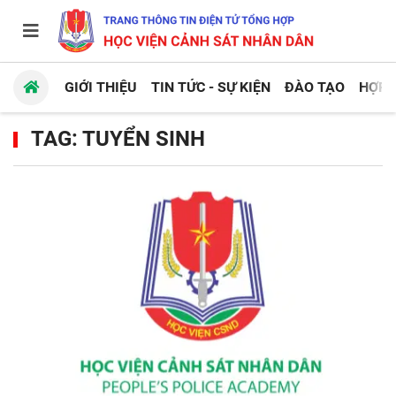
GIỚI THIỆU
TIN TỨC - SỰ KIỆN
ĐÀO TẠO
HỢP 
TAG: TUYỂN SINH