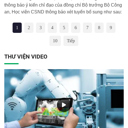
thông báo ý kiến chỉ đạo của đồng chí Bộ trưởng Bộ Công
an, Học viện CSND thông báo xét tuyển bổ sung như sau:
1
2
3
4
5
6
7
8
9
10
Tiếp
THƯ VIỆN VIDEO