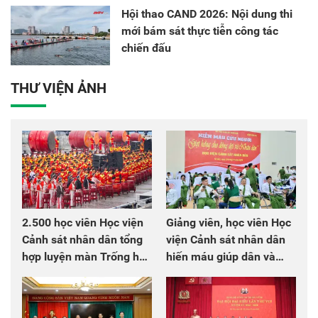
Hội thao CAND 2026: Nội dung thi
mới bám sát thực tiễn công tác
chiến đấu
THƯ VIỆN ẢNH
2.500 học viên Học viện
Giảng viên, học viên Học
Cảnh sát nhân dân tổng
viện Cảnh sát nhân dân
hợp luyện màn Trống hội
hiến máu giúp dân và
chào mừng Đại hội Đảng
đồng đội