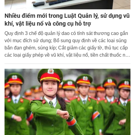
Nhiều điểm mới trong Luật Quản lý, sử dụng vũ
khí, vật liệu nổ và công cụ hỗ trợ
Quy định 3 chế độ quản lý dao có tính sát thương cao gắn
với mục đích sử dụng; Bổ sung quy định về các loại súng
bắn đạn ghém, súng kíp; Cắt giảm các giấy tờ, thủ tục cấp
các loại giấy phép về vũ khí, vật liệu nổ, tiền chất thuốc nổ,
công cụ hỗ trợ... là một trong những điểm mới được quy
định tại Luật Quản lý, sử dụng vũ khí, vật liệu nổ và công
cụ hỗ trợ năm 2024, có hiệu lực thi hành từ ngày
01/01/2025.