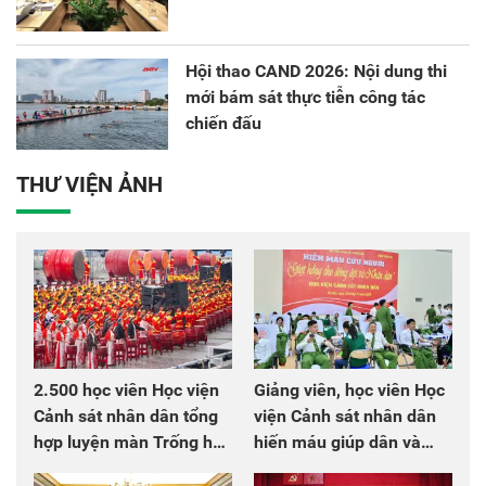
Hội thao CAND 2026: Nội dung thi
mới bám sát thực tiễn công tác
chiến đấu
THƯ VIỆN ẢNH
2.500 học viên Học viện
Giảng viên, học viên Học
Cảnh sát nhân dân tổng
viện Cảnh sát nhân dân
hợp luyện màn Trống hội
hiến máu giúp dân và
chào mừng Đại hội Đảng
đồng đội