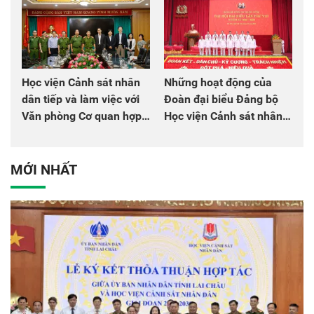
Học viện Cảnh sát nhân
Những hoạt động của
dân tiếp và làm việc với
Đoàn đại biểu Đảng bộ
Văn phòng Cơ quan hợp
Học viện Cảnh sát nhân
tác quốc tế Nhật Bản tại
dân tại Đại hội đại biểu
Việt Nam
Đảng bộ Công an Trung
ương lần thứ VIII, nhiệm
MỚI NHẤT
kỳ 2025 - 2030