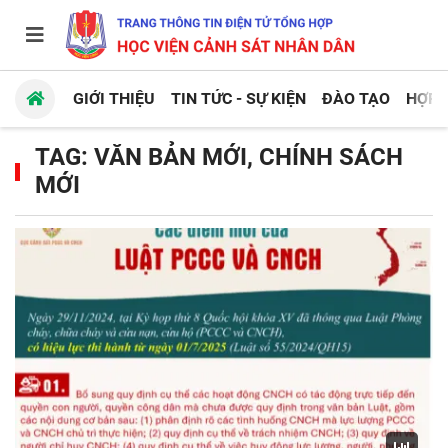
GIỚI THIỆU
TIN TỨC - SỰ KIỆN
ĐÀO TẠO
HỢP 
TAG: VĂN BẢN MỚI, CHÍNH SÁCH
MỚI