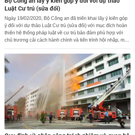
Bộ Công an lấy ý kiến góp ý đối với dự thảo
Luật Cư trú (sửa đổi)
Ngày 19/02/2020, Bộ Công an đã triển khai lấy ý kiến góp
ý đối với dự thảo Luật Cư trú (sửa đổi) với mục đích hoàn
thiện hệ thống pháp luật về cư trú bảo đảm phù hợp với
chủ trương cải cách hành chính và tiến trình hội nhập, mở
rộng giao lưu, hợp tác quốc tế trong điều kiện đẩy mạnh
công nghiệp hóa, hiện đại hóa đất nước và xu thế hội nhập
quốc tế hiện nay…