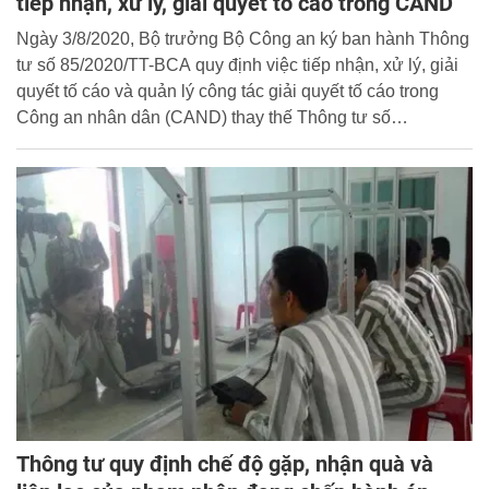
tiếp nhận, xử lý, giải quyết tố cáo trong CAND
Ngày 3/8/2020, Bộ trưởng Bộ Công an ký ban hành Thông
tư số 85/2020/TT-BCA quy định việc tiếp nhận, xử lý, giải
quyết tố cáo và quản lý công tác giải quyết tố cáo trong
Công an nhân dân (CAND) thay thế Thông tư số
10/2014/TT-BCA ngày 4/3/2014 cho phù hợp với Luật Tố
cáo 2018, Nghị định số 22/2019/NĐ-CP của Chính phủ
quy định về tố cáo và giải quyết tố cáo trong CAND và cơ
cấu tổ chức mới của Bộ Công an.
Thông tư quy định chế độ gặp, nhận quà và