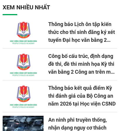
nhiệm vụ được giao
XEM NHIỀU NHẤT
Thông báo Lịch ôn tập kiến
thức cho thí sinh đăng ký xét
tuyển Đại học văn bằng 2
tuyển mới, mở tại Học viện
CSND năm học 2026 - 2027
Công bố cấu trúc, định dạng
đề thi, đề thi minh họa Kỳ thi
văn bằng 2 Công an trên máy
tính
Thông báo kết quả điểm Kỳ
thi đánh giá của Bộ Công an
năm 2026 tại Học viện CSND
An ninh phi truyền thống,
nhận dạng nguy cơ thách