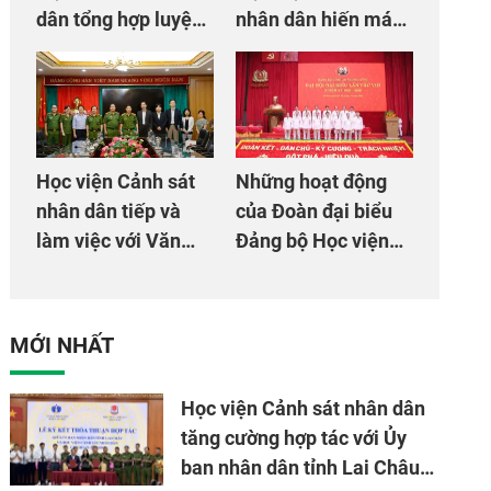
dân tổng hợp luyện
nhân dân hiến máu
màn Trống hội chào
giúp dân và đồng
mừng Đại hội Đảng
đội
Học viện Cảnh sát
Những hoạt động
nhân dân tiếp và
của Đoàn đại biểu
làm việc với Văn
Đảng bộ Học viện
phòng Cơ quan hợp
Cảnh sát nhân dân
tác quốc tế Nhật
tại Đại hội đại biểu
Bản tại Việt Nam
Đảng bộ Công an
MỚI NHẤT
Trung ương lần thứ
VIII, nhiệm kỳ 2025
Học viện Cảnh sát nhân dân
- 2030
tăng cường hợp tác với Ủy
ban nhân dân tỉnh Lai Châu