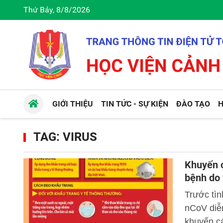
Thứ Bảy, 8/8/2026
GIỚI THIỆU
TIN TỨC - SỰ KIỆN
ĐÀO TẠO
H
TAG: VIRUS
Khuyến c
bệnh do 
Trước tìn
nCoV diễn
khuyến c