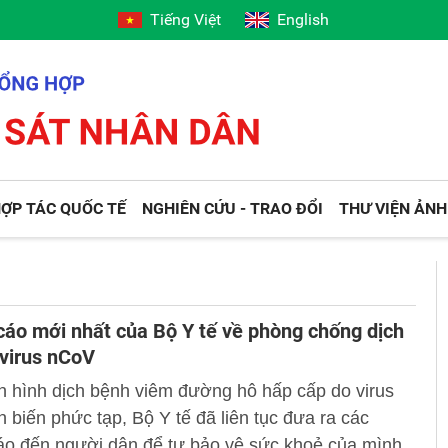
Tiếng Việt
English
ỢP TÁC QUỐC TẾ
NGHIÊN CỨU - TRAO ĐỔI
THƯ VIỆN ẢNH
áo mới nhất của Bộ Y tế về phòng chống dịch
virus nCoV
h hình dịch bệnh viêm đường hô hấp cấp do virus
 biến phức tạp, Bộ Y tế đã liên tục đưa ra các
áo đến người dân để tự bảo vệ sức khoẻ của mình.