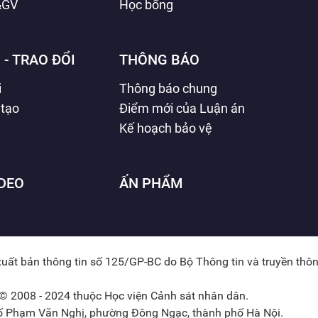
&GV
Học bổng
 - TRAO ĐỔI
THÔNG BÁO
i
Thông báo chung
 tạo
Điểm mới của Luận án
Kế hoạch bảo vệ
IDEO
ẤN PHẨM
xuất bản thông tin số 125/GP-BC do Bộ Thông tin và truyền thô
© 2008 - 2024 thuộc Học viện Cảnh sát nhân dân.
hố Phạm Văn Nghị, phường Đông Ngạc, thành phố Hà Nội.