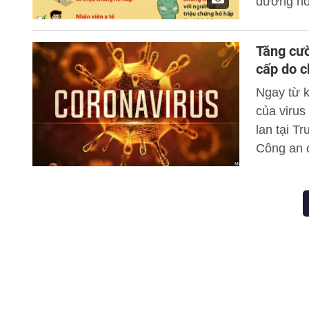
đường hô
Tăng cườ
cấp do c
Ngay từ k
của virus
lan tại T
Công an 
phương á
này. Ngày
trưởng cá
thành ph
phòng, ch
ra.