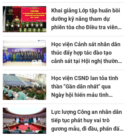
về ứng dụng khoa học công
nghệ trong lĩnh vực đấu tranh
Khai giảng Lớp tập huấn bồi
phòng, chống tội phạm
dưỡng kỹ năng tham dự
phiên tòa cho Điều tra viên
khóa 1 năm 2026
Học viện Cảnh sát nhân dân
thúc đẩy hợp tác đào tạo
cảnh sát tại Hội nghị thường
niên lần thứ 10 của Hiệp hội
APTA
Học viện CSND lan tỏa tinh
thần "Gần dân nhất" qua
Ngày hội hiến máu tình
nguyện
Lực lượng Công an nhân dân
tiếp tục phát huy vai trò
gương mẫu, đi đầu, phấn đấu
hoàn thành xuất sắc mọi