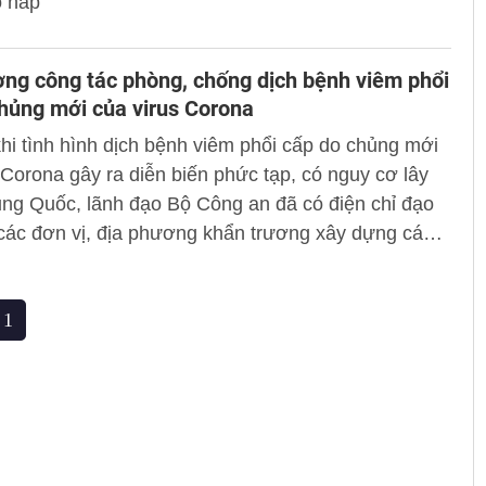
 hấp
ng công tác phòng, chống dịch bệnh viêm phổi
hủng mới của virus Corona
hi tình hình dịch bệnh viêm phổi cấp do chủng mới
 Corona gây ra diễn biến phức tạp, có nguy cơ lây
rung Quốc, lãnh đạo Bộ Công an đã có điện chỉ đạo
các đơn vị, địa phương khẩn trương xây dựng các
n, kế hoạch để phòng, chống dịch bệnh nguy hiểm
 29/01/2020, Bộ Công an tiếp tục có Điện gửi Thủ
1
c đơn vị trực thuộc Bộ; Giám đốc Công an các tỉnh,
ố trực thuộc Trung ương tăng cường công tác
ống dịch bệnh viêm phổi cấp do virus Corona gây