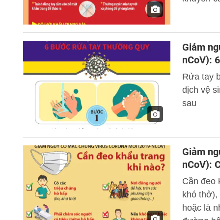
Giảm ng
nCoV): 6
Rửa tay 
dịch vệ s
sau
Giảm ng
nCoV): C
Cần đeo k
khó thở),
hoặc là n