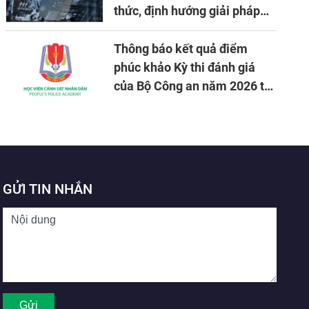
thức, định hướng giải pháp
đảm bảo an ninh quốc gia
trong tình hình hiện nay
Thông báo kết quả điểm
phúc khảo Kỳ thi đánh giá
của Bộ Công an năm 2026 tại
Học viện CSND
GỬI TIN NHẮN