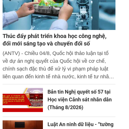
Thúc đẩy phát triển khoa học công nghệ,
đổi mới sáng tạo và chuyển đổi số
(ANTV) - Chiều 04/8, Quốc hội thảo luận tại tổ
về dự án nghị quyết của Quốc hội về cơ chế,
chính sạch đặc thù để xử lý vi phạm pháp luật
liên quan đến kinh tế nhà nước, kinh tế tư nhân
và ứng dụng khoa học công nghệ, đổi mới sáng
Bản tin Nghị quyết số 57 tại
tạo và chuyển đổi số.
Học viện Cảnh sát nhân dân
(Tháng 8/2026)
Luật An ninh dữ liệu - “tường