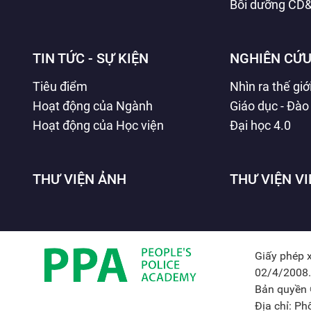
Bồi dưỡng CD
TIN TỨC - SỰ KIỆN
NGHIÊN CỨU
Tiêu điểm
Nhìn ra thế giớ
Hoạt động của Ngành
Giáo dục - Đào
Hoạt động của Học viện
Đại học 4.0
THƯ VIỆN ẢNH
THƯ VIỆN V
Giấy phép 
02/4/2008.
Bản quyền 
Địa chỉ: P