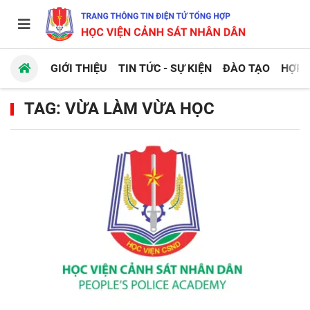
GIỚI THIỆU
TIN TỨC - SỰ KIỆN
ĐÀO TẠO
HỢP 
TAG: VỪA LÀM VỪA HỌC