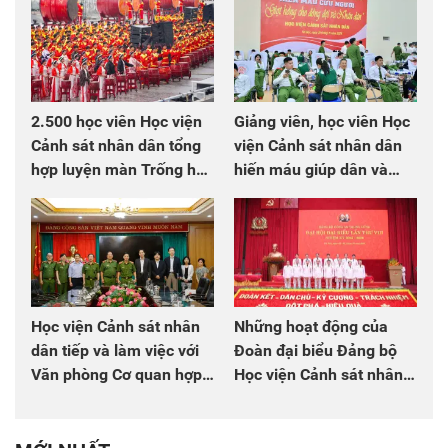
2.500 học viên Học viện
Giảng viên, học viên Học
Cảnh sát nhân dân tổng
viện Cảnh sát nhân dân
hợp luyện màn Trống hội
hiến máu giúp dân và
chào mừng Đại hội Đảng
đồng đội
Học viện Cảnh sát nhân
Những hoạt động của
dân tiếp và làm việc với
Đoàn đại biểu Đảng bộ
Văn phòng Cơ quan hợp
Học viện Cảnh sát nhân
tác quốc tế Nhật Bản tại
dân tại Đại hội đại biểu
Việt Nam
Đảng bộ Công an Trung
ương lần thứ VIII, nhiệm