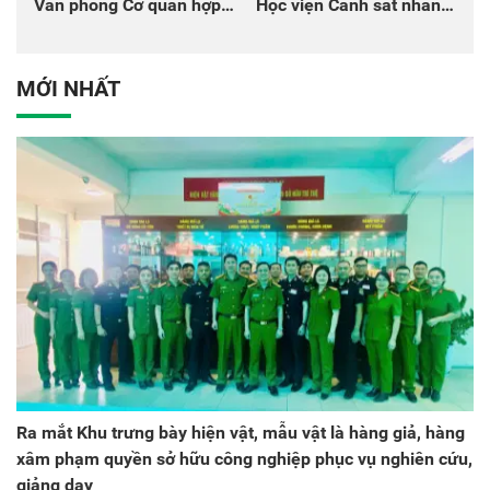
Văn phòng Cơ quan hợp
Học viện Cảnh sát nhân
tác quốc tế Nhật Bản tại
dân tại Đại hội đại biểu
Việt Nam
Đảng bộ Công an Trung
ương lần thứ VIII, nhiệm
MỚI NHẤT
kỳ 2025 - 2030
Ra mắt Khu trưng bày hiện vật, mẫu vật là hàng giả, hàng
xâm phạm quyền sở hữu công nghiệp phục vụ nghiên cứu,
giảng dạy