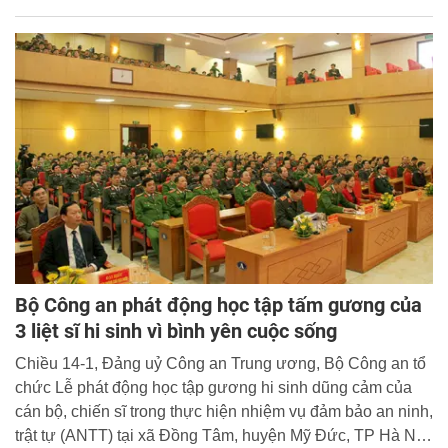
hợp giữa Bộ Công an và Bộ Quốc phòng trong thực hiện
nhiệm vụ bảo vệ an ninh quốc gia, bảo đảm trật tự, an toàn
xã hội, đấu tranh phòng, chống tội phạm và nhiệm vụ quốc
phòng. Trung tướng Lương Tam Quang, Thứ trưởng Bộ
Công an; Thượng tướng Phan Văn Giang, Ủy viên Trung
ương Đảng, Tổng Tham mưu trưởng Quân đội nhân dân
Việt Nam, Thứ trưởng Bộ Quốc phòng đồng chủ trì Hội
nghị.
Bộ Công an phát động học tập tấm gương của
3 liệt sĩ hi sinh vì bình yên cuộc sống
Chiều 14-1, Đảng uỷ Công an Trung ương, Bộ Công an tổ
chức Lễ phát động học tập gương hi sinh dũng cảm của
cán bộ, chiến sĩ trong thực hiện nhiệm vụ đảm bảo an ninh,
trật tự (ANTT) tại xã Đồng Tâm, huyện Mỹ Đức, TP Hà Nội