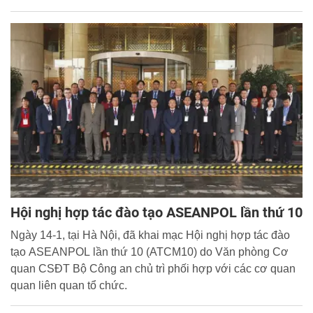
cho đội ngũ cán bộ, lãnh đạo chủ chốt của Công an các
đơn vị, địa phương.
Hội nghị hợp tác đào tạo ASEANPOL lần thứ 10
Ngày 14-1, tại Hà Nội, đã khai mạc Hội nghị hợp tác đào
tạo ASEANPOL lần thứ 10 (ATCM10) do Văn phòng Cơ
quan CSĐT Bộ Công an chủ trì phối hợp với các cơ quan
quan liên quan tổ chức.