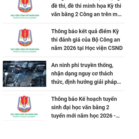
đề thi, đề thi minh họa Kỳ thi
văn bằng 2 Công an trên máy
tính
Thông báo kết quả điểm Kỳ
thi đánh giá của Bộ Công an
năm 2026 tại Học viện CSND
An ninh phi truyền thống,
nhận dạng nguy cơ thách
thức, định hướng giải pháp
đảm bảo an ninh quốc gia
trong tình hình hiện nay
Thông báo Kế hoạch tuyển
sinh đại học văn bằng 2
tuyển mới năm học 2026 -
2027