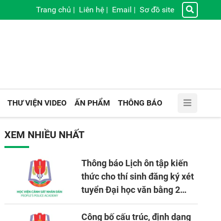
Trang chủ
|
Liên hệ
|
Email
|
Sơ đồ site
THƯ VIỆN VIDEO
ẤN PHẨM
THÔNG BÁO
XEM NHIỀU NHẤT
Thông báo Lịch ôn tập kiến
thức cho thí sinh đăng ký xét
tuyển Đại học văn bằng 2
tuyển mới, mở tại Học viện
CSND năm học 2026 - 2027
Công bố cấu trúc, định dạng