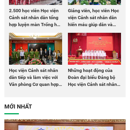
2.500 học viên Học viện
Giảng viên, học viên Học
Cảnh sát nhân dân tổng
viện Cảnh sát nhân dân
hợp luyện màn Trống hội
hiến máu giúp dân và
chào mừng Đại hội Đảng
đồng đội
Học viện Cảnh sát nhân
Những hoạt động của
dân tiếp và làm việc với
Đoàn đại biểu Đảng bộ
Văn phòng Cơ quan hợp
Học viện Cảnh sát nhân
tác quốc tế Nhật Bản tại
dân tại Đại hội đại biểu
Việt Nam
Đảng bộ Công an Trung
ương lần thứ VIII, nhiệm
MỚI NHẤT
kỳ 2025 - 2030