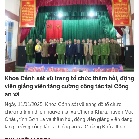
liệt, khoa học, hiệu quả, tích cực đổi mới, sáng tạo trong
các mặt công tác, góp phần xây dựng lực lượng CAND
thật sự trong sạch, vững mạnh, chính quy, tinh nhuệ, hiện
đại, thể hiện qua 10 điểm nhấn tiêu biểu sau đây:
Khoa Cảnh sát vũ trang tổ chức thăm hỏi, động
viên giảng viên tăng cường công tác tại Công
an xã
Ngày 11/01/2025, Khoa Cảnh sát vũ trang đã tổ chức
chương trình thiện nguyện tại xã Chiềng Khừa, huyện Mộc
Châu, tỉnh Sơn La và thăm hỏi, động viên giảng viên đang
tăng cường công tác tại Công an xã Chiềng Khừa theo
chủ trương của Bộ Công an.