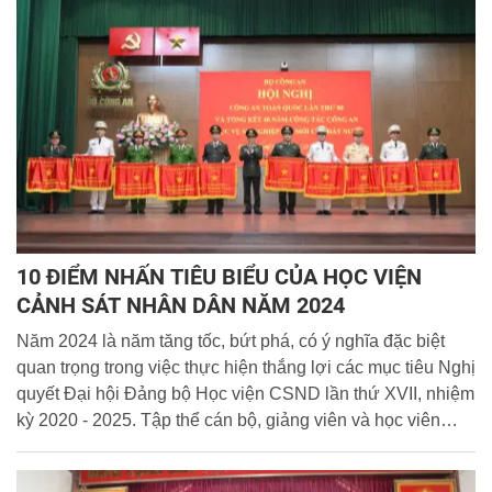
10 ĐIỂM NHẤN TIÊU BIỂU CỦA HỌC VIỆN
CẢNH SÁT NHÂN DÂN NĂM 2024
Năm 2024 là năm tăng tốc, bứt phá, có ý nghĩa đặc biệt
quan trọng trong việc thực hiện thắng lợi các mục tiêu Nghị
quyết Đại hội Đảng bộ Học viện CSND lần thứ XVII, nhiệm
kỳ 2020 - 2025. Tập thể cán bộ, giảng viên và học viên
Học viện Cảnh sát nhân dân luôn giữ vững tinh thần đoàn
kết, quyết tâm khắc phục mọi khó khăn, hành động quyết