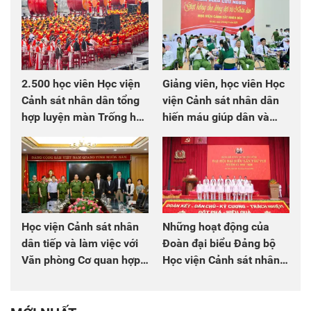
2.500 học viên Học viện
Giảng viên, học viên Học
Cảnh sát nhân dân tổng
viện Cảnh sát nhân dân
hợp luyện màn Trống hội
hiến máu giúp dân và
chào mừng Đại hội Đảng
đồng đội
Học viện Cảnh sát nhân
Những hoạt động của
dân tiếp và làm việc với
Đoàn đại biểu Đảng bộ
Văn phòng Cơ quan hợp
Học viện Cảnh sát nhân
tác quốc tế Nhật Bản tại
dân tại Đại hội đại biểu
Việt Nam
Đảng bộ Công an Trung
ương lần thứ VIII, nhiệm