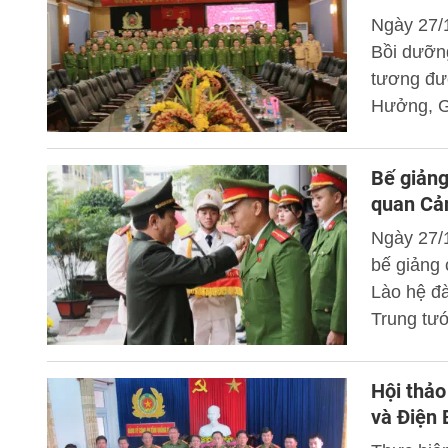
Ngày 27/
Bồi dưỡn
tương đư
Hưởng, Gi
Bế giảng
quan Cả
Ngày 27/
bế giảng
Lào hệ đà
Trung tư
và chỉ đạo
Hội thảo
và Điện 