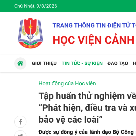
Chủ Nhật, 9/8/2026
GIỚI THIỆU
TIN TỨC - SỰ KIỆN
ĐÀO TẠO
H
Hoạt động của Học viện
Tập huấn thử nghiệm về
“Phát hiện, điều tra và 
bảo vệ các loài”
Được sự đồng ý của lãnh đạo Bộ Công a