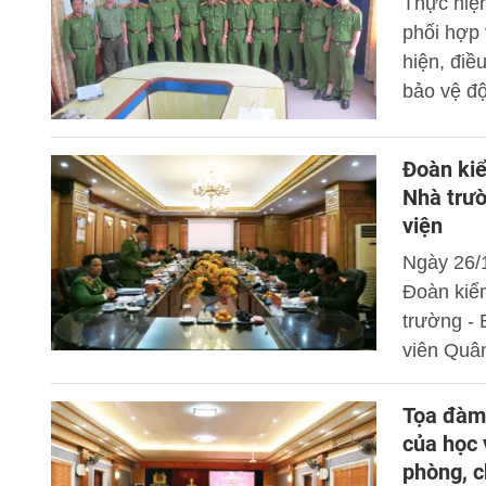
Thực hiện
phối hợp
hiện, điề
bảo vệ độ
Khoa Cản
hoàn thiệ
Đoàn kiể
đổi, lấy 
Nhà trườ
viện
Ngày 26/1
Đoàn kiể
trường - 
viên Quân
Tọa đàm 
của học
phòng, c