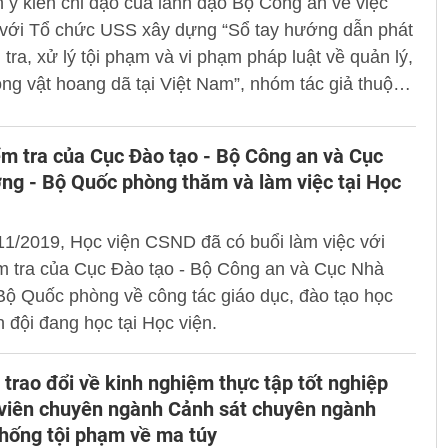
 ý kiến chỉ đạo của lãnh đạo Bộ Công an về việc
 với Tổ chức USS xây dựng “Sổ tay hướng dẫn phát
u tra, xử lý tội phạm và vi phạm pháp luật về quản lý,
ng vật hoang dã tại Việt Nam”, nhóm tác giả thuộc
h sát môi trường, Học viện CSND đã biên soạn,
n bản thảo cuốn sổ tay và tiến hành hội thảo, trao
m tra của Cục Đào tạo - Bộ Công an và Cục
ý kiến tại Công an một số đơn vị địa phương.
ng - Bộ Quốc phòng thăm và làm việc tại Học
1/2019, Học viện CSND đã có buổi làm việc với
m tra của Cục Đào tạo - Bộ Công an và Cục Nhà
Bộ Quốc phòng về công tác giáo dục, đào tạo học
 đội đang học tại Học viện.
trao đổi về kinh nghiệm thực tập tốt nghiệp
 viên chuyên ngành Cảnh sát chuyên ngành
hống tội phạm về ma túy