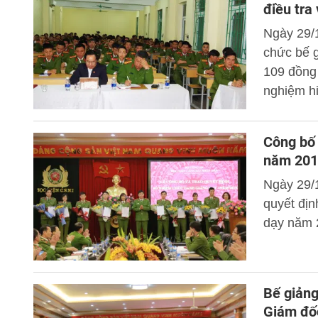
điều tra
Ngày 29/
chức bế g
109 đồng 
nghiệm hi
và Công 
Công bố 
năm 201
Ngày 29/
quyết địn
dạy năm 
Bế giảng
Giám đố