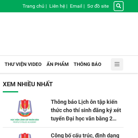
Trang chủ
|
Liên hệ
|
Email
|
Sơ đồ site
THƯ VIỆN VIDEO
ẤN PHẨM
THÔNG BÁO
XEM NHIỀU NHẤT
Thông báo Lịch ôn tập kiến
thức cho thí sinh đăng ký xét
tuyển Đại học văn bằng 2
tuyển mới, mở tại Học viện
CSND năm học 2026 - 2027
Công bố cấu trúc, định dạng