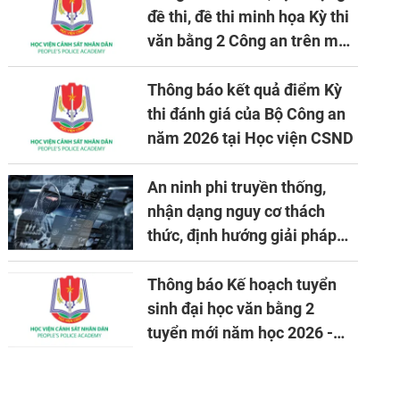
đề thi, đề thi minh họa Kỳ thi
văn bằng 2 Công an trên máy
tính
Thông báo kết quả điểm Kỳ
thi đánh giá của Bộ Công an
năm 2026 tại Học viện CSND
An ninh phi truyền thống,
nhận dạng nguy cơ thách
thức, định hướng giải pháp
đảm bảo an ninh quốc gia
trong tình hình hiện nay
Thông báo Kế hoạch tuyển
sinh đại học văn bằng 2
tuyển mới năm học 2026 -
2027