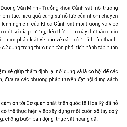
TS Dương Văn Minh - Trưởng khoa Cảnh sát môi trường
ghiêm túc, hiệu quả cùng sự nỗ lực của nhóm chuyên
ầy kinh nghiệm của Khoa Cảnh sát môi trường và việc
an một số địa phương, đến thời điểm này dự thảo cuốn
 vi phạm pháp luật về bảo vệ các loài” đã hoàn thành.
 sử dụng trong thực tiễn cần phải tiến hành tập huấn
m sẽ giúp thẩm định lại nội dung và là cơ hội để các
ệm, đưa ra các phương pháp truyền đạt nội dung sách
 cảm ơn tới Cơ quan phát triển quốc tế Hoa Kỳ đã hỗ
n có thể thực hiện việc xây dựng một cuốn sổ tay có ý
òng, chống buôn bán động, thực vật hoang dã.