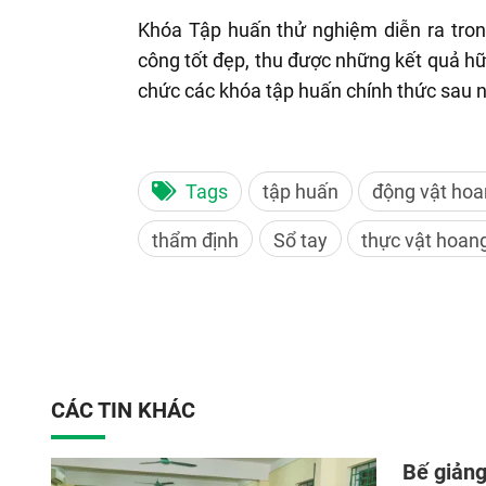
Khóa Tập huấn thử nghiệm diễn ra tro
công tốt đẹp, thu được những kết quả hữu
chức các khóa tập huấn chính thức sau n
Tags
tập huấn
động vật hoa
thẩm định
Sổ tay
thực vật hoan
CÁC TIN KHÁC
Bế giảng