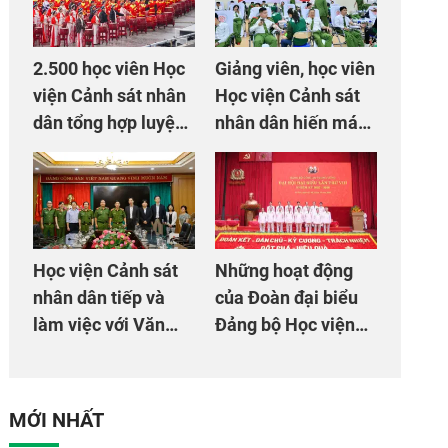
2.500 học viên Học
Giảng viên, học viên
viện Cảnh sát nhân
Học viện Cảnh sát
dân tổng hợp luyện
nhân dân hiến máu
màn Trống hội chào
giúp dân và đồng
mừng Đại hội Đảng
đội
Học viện Cảnh sát
Những hoạt động
nhân dân tiếp và
của Đoàn đại biểu
làm việc với Văn
Đảng bộ Học viện
phòng Cơ quan hợp
Cảnh sát nhân dân
tác quốc tế Nhật
tại Đại hội đại biểu
Bản tại Việt Nam
Đảng bộ Công an
MỚI NHẤT
Trung ương lần thứ