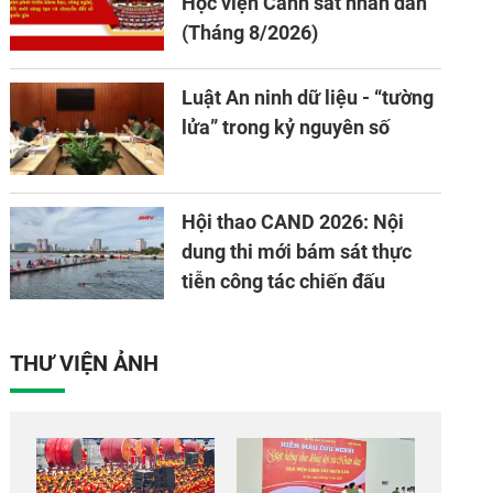
Học viện Cảnh sát nhân dân
(Tháng 8/2026)
Luật An ninh dữ liệu - “tường
lửa” trong kỷ nguyên số
Hội thao CAND 2026: Nội
dung thi mới bám sát thực
tiễn công tác chiến đấu
THƯ VIỆN ẢNH