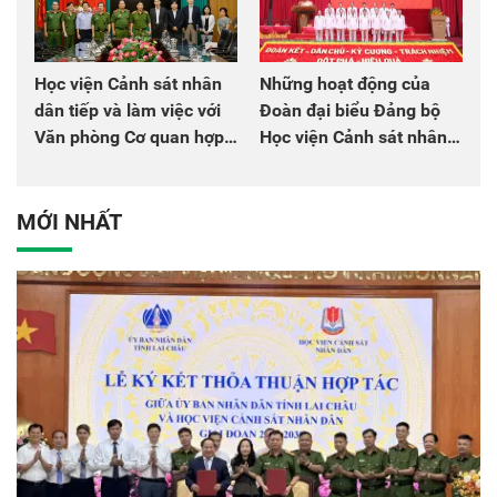
Học viện Cảnh sát nhân
Những hoạt động của
dân tiếp và làm việc với
Đoàn đại biểu Đảng bộ
Văn phòng Cơ quan hợp
Học viện Cảnh sát nhân
tác quốc tế Nhật Bản tại
dân tại Đại hội đại biểu
Việt Nam
Đảng bộ Công an Trung
ương lần thứ VIII, nhiệm
MỚI NHẤT
kỳ 2025 - 2030