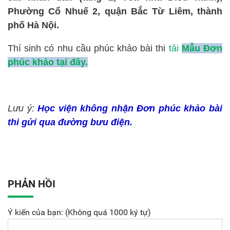
Phường Cổ Nhuế 2, quận Bắc Từ Liêm, thành
phố Hà Nội.
Thí sinh có nhu cầu phúc khảo bài thi
t
ả
i
M
ẫ
u Đơn
phúc kh
ả
o t
ạ
i đây.
Lưu ý:
Học viện không nhận Đơn phúc khảo bài
thi gửi qua đường bưu điện.
PHẢN HỒI
Ý kiến của bạn: (Không quá 1000 ký tự)