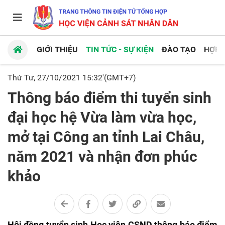
GIỚI THIỆU
TIN TỨC - SỰ KIỆN
ĐÀO TẠO
HỢP 
Thứ Tư, 27/10/2021 15:32'(GMT+7)
Thông báo điểm thi tuyển sinh
đại học hệ Vừa làm vừa học,
mở tại Công an tỉnh Lai Châu,
năm 2021 và nhận đơn phúc
khảo
Hội đồng tuyển sinh Học viện CSND thông báo điểm