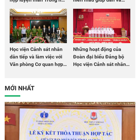
chào mừng Đại hội Đảng
đồng đội
Học viện Cảnh sát nhân
Những hoạt động của
dân tiếp và làm việc với
Đoàn đại biểu Đảng bộ
Văn phòng Cơ quan hợp
Học viện Cảnh sát nhân
tác quốc tế Nhật Bản tại
dân tại Đại hội đại biểu
Việt Nam
Đảng bộ Công an Trung
ương lần thứ VIII, nhiệm
MỚI NHẤT
kỳ 2025 - 2030