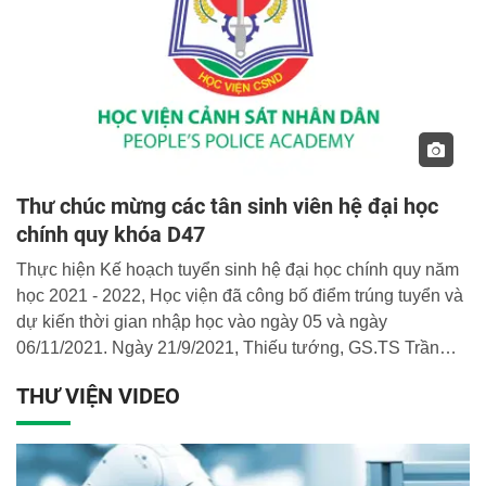
Thư chúc mừng các tân sinh viên hệ đại học
chính quy khóa D47
Thực hiện Kế hoạch tuyển sinh hệ đại học chính quy năm
học 2021 - 2022, Học viện đã công bố điểm trúng tuyển và
dự kiến thời gian nhập học vào ngày 05 và ngày
06/11/2021. Ngày 21/9/2021, Thiếu tướng, GS.TS Trần
Minh Hưởng - Giám đốc Học viện đã có Thư chúc mừng
THƯ VIỆN VIDEO
gửi tới toàn thể các em học sinh trúng tuyển vào Học viện.
Ban Biên tập Cổng Thông tin điện tử Học viện xin trân
trọng giới thiệu toàn văn Thư chúc mừng của đồng chí
Giám đốc Học viện.