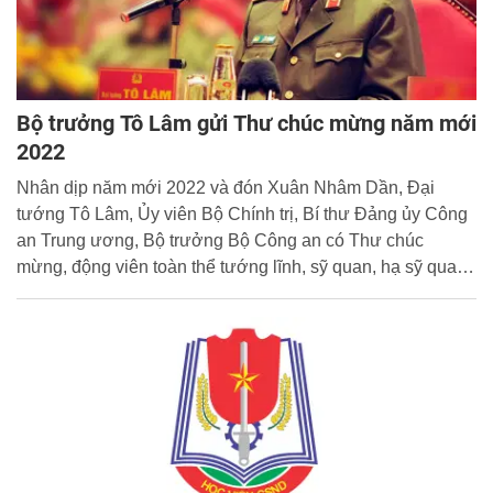
Bộ trưởng Tô Lâm gửi Thư chúc mừng năm mới
2022
Nhân dịp năm mới 2022 và đón Xuân Nhâm Dần, Đại
tướng Tô Lâm, Ủy viên Bộ Chính trị, Bí thư Đảng ủy Công
an Trung ương, Bộ trưởng Bộ Công an có Thư chúc
mừng, động viên toàn thể tướng lĩnh, sỹ quan, hạ sỹ quan,
học viên, chiến sỹ nghĩa vụ, công nhân Công an; các đồng
chí cán bộ hưu trí, thương binh, bệnh binh, thân nhân liệt
sỹ Công an nhân dân, các đồng chí Bảo vệ dân phố, Bảo
vệ cơ quan, doanh nghiệp. Cổng Thông tin điện tử Học
viện CSND trân trọng giới thiệu toàn văn Thư chúc mừng
của đồng chí Bộ trưởng.