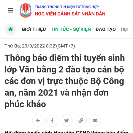
GIỚI THIỆU
TIN TỨC - SỰ KIỆN
ĐÀO TẠO
HỢP 
Thứ Ba, 29/3/2022 8:32'(GMT+7)
Thông báo điểm thi tuyển sinh
lớp Văn bằng 2 đào tạo cán bộ
các đơn vị trực thuộc Bộ Công
an, năm 2021 và nhận đơn
phúc khảo
Hội đồng tuyển sinh Học viện CSND thông báo điểm