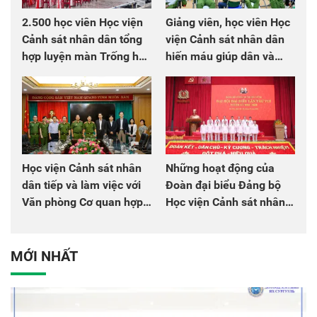
2.500 học viên Học viện
Giảng viên, học viên Học
Cảnh sát nhân dân tổng
viện Cảnh sát nhân dân
hợp luyện màn Trống hội
hiến máu giúp dân và
chào mừng Đại hội Đảng
đồng đội
Học viện Cảnh sát nhân
Những hoạt động của
dân tiếp và làm việc với
Đoàn đại biểu Đảng bộ
Văn phòng Cơ quan hợp
Học viện Cảnh sát nhân
tác quốc tế Nhật Bản tại
dân tại Đại hội đại biểu
Việt Nam
Đảng bộ Công an Trung
ương lần thứ VIII, nhiệm
MỚI NHẤT
kỳ 2025 - 2030