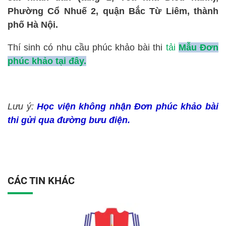
Phường Cổ Nhuế 2, quận Bắc Từ Liêm, thành
phố Hà Nội.
Thí sinh có nhu cầu phúc khảo bài thi
t
ả
i
M
ẫ
u Đơn
phúc kh
ả
o t
ạ
i đây
.
Lưu ý:
Học viện không nhận Đơn phúc khảo bài
thi gửi qua đường bưu điện.
CÁC TIN KHÁC