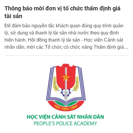
Thông báo mời đơn vị tổ chức thẩm định giá
tài sản
Để đảm bảo nguyên tắc khách quan đúng quy trình quản
lý, sử dụng và thanh lý tài sản nhà nước theo quy định
hiện hành. Hội đồng thanh lý tài sản - Học viện Cảnh sát
nhân dân, mời các Tổ chức có chức năng Thẩm định giá
tài sản, gửi hồ sơ năng lực, thư chào giá, để tham gia thực
hiện gói thầu Thẩm định giá để thanh lý tài sản đối với Lô
04 xe ô tô đã qua sử dụng và vật tư, thiết bị, vật liệu thu hồi
sau phá dỡ của 02 trường bắn điện tử do Học viện Cảnh
sát nhân dân quản lý, sử dụng. Hội đồng thanh lý tài sản -
Học viện Cảnh sát nhân dân thông báo về việc mời các tổ
chức thẩm định giá tài sản, cụ thể như sau: