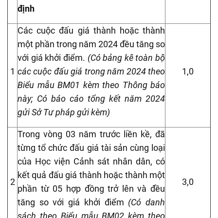
định
Các cuộc đấu giá thành hoặc thành
một phần trong năm 2024 đều tăng so
với giá khởi
điểm.
(Có bảng kê toàn bộ
1
các cuộc đấu giá trong năm 2024 theo
1,0
Biểu mẫu BM01 kèm theo Thông báo
này; Có báo cáo tổng kết năm 2024
gửi Sở Tư pháp gửi kèm)
Trong vòng 03 năm
trước
liền
kề,
đã
từng tổ chức đấu giá tài sản cùng loại
của
Học viện Cảnh sát nhân dân
, có
kết quả đấu giá thành hoặc thành một
2
3,0
phần
từ 0
5
hợp đồng trở lên và
đều
tăng
so với giá khởi điểm
(Có danh
sách theo Biểu mẫu BM02 kèm theo