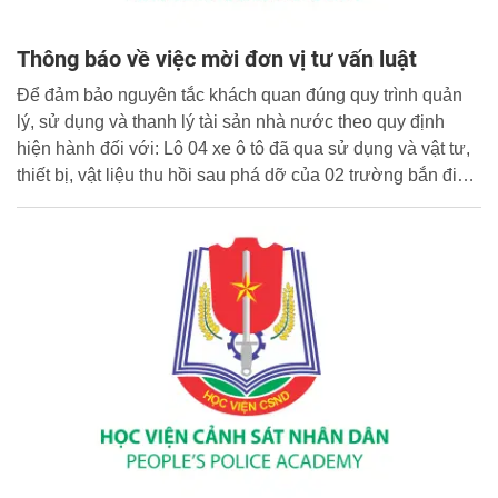
Thông báo về việc mời đơn vị tư vấn luật
Để đảm bảo nguyên tắc khách quan đúng quy trình quản
lý, sử dụng và thanh lý tài sản nhà nước theo quy định
hiện hành đối với: Lô 04 xe ô tô đã qua sử dụng và vật tư,
thiết bị, vật liệu thu hồi sau phá dỡ của 02 trường bắn điện
tử do Học viện Cảnh sát nhân dân quản lý, sử dụng, Học
viện Cảnh sát nhân dân mời các Tổ chức có chức năng
Tư vấn pháp luật, gửi hồ sơ năng lực, thư chào giá, để
tham gia thực hiện gói thầu tư vấn pháp luật để thanh lý tài
sản nêu trên.