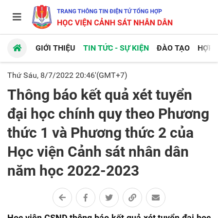
GIỚI THIỆU
TIN TỨC - SỰ KIỆN
ĐÀO TẠO
HỢP 
Thứ Sáu, 8/7/2022 20:46'(GMT+7)
Thông báo kết quả xét tuyển
đại học chính quy theo Phương
thức 1 và Phương thức 2 của
Học viện Cảnh sát nhân dân
năm học 2022-2023
Học viện CSND thông báo kết quả xét tuyển đại học