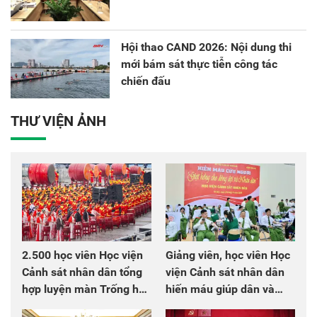
Hội thao CAND 2026: Nội dung thi
mới bám sát thực tiễn công tác
chiến đấu
THƯ VIỆN ẢNH
2.500 học viên Học viện
Giảng viên, học viên Học
Cảnh sát nhân dân tổng
viện Cảnh sát nhân dân
hợp luyện màn Trống hội
hiến máu giúp dân và
chào mừng Đại hội Đảng
đồng đội