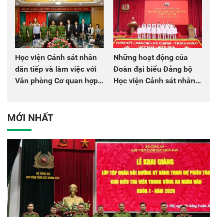
Học viện Cảnh sát nhân
Những hoạt động của
dân tiếp và làm việc với
Đoàn đại biểu Đảng bộ
Văn phòng Cơ quan hợp
Học viện Cảnh sát nhân
tác quốc tế Nhật Bản tại
dân tại Đại hội đại biểu
Việt Nam
Đảng bộ Công an Trung
ương lần thứ VIII, nhiệm
MỚI NHẤT
kỳ 2025 - 2030