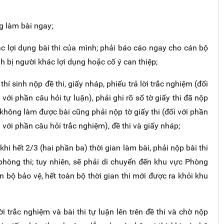
ng làm bài ngay;
 lợi dụng bài thi của mình; phải báo cáo ngay cho cán bộ
nh bị người khác lợi dụng hoặc cố ý can thiệp;
hí sinh nộp đề thi, giấy nháp, phiếu trả lời trắc nghiệm (đối
 với phần câu hỏi tự luận), phải ghi rõ số tờ giấy thi đã nộp
h không làm được bài cũng phải nộp tờ giấy thi (đối với phần
i với phần câu hỏi trắc nghiệm), đề thi và giấy nháp;
khi hết 2/3 (hai phần ba) thời gian làm bài, phải nộp bài thi
 phòng thi; tuy nhiên, sẽ phải di chuyển đến khu vực Phòng
 bộ bảo vệ, hết toàn bộ thời gian thi mới được ra khỏi khu
lời trắc nghiệm và bài thi tự luận lên trên đề thi và chờ nộp