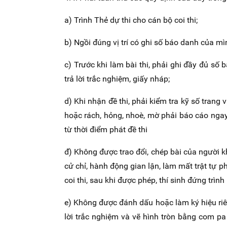
a) Trình Thẻ dự thi cho cán bộ coi thi;
b) Ngồi đúng vị trí có ghi số báo danh của mì
c) Trước khi làm bài thi, phải ghi đầy đủ số b
trả lời trắc nghiệm, giấy nháp;
d) Khi nhận đề thi, phải kiểm tra kỹ số trang 
hoặc rách, hỏng, nhoè, mờ phải báo cáo ngay 
từ thời điểm phát đề thi
đ) Không được trao đổi, chép bài của người kh
cử chỉ, hành động gian lận, làm mất trật tự p
coi thi, sau khi được phép, thí sinh đứng trình
e) Không được đánh dấu hoặc làm ký hiệu riêng
lời trắc nghiệm và vẽ hình tròn bằng com p