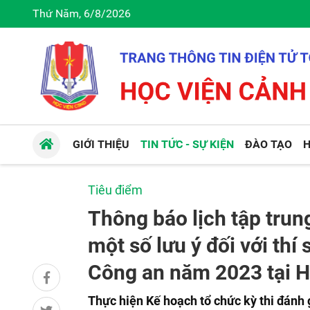
Thứ Năm, 6/8/2026
GIỚI THIỆU
TIN TỨC - SỰ KIỆN
ĐÀO TẠO
H
Tiêu điểm
Thông báo lịch tập trung 
một số lưu ý đối với thí
Công an năm 2023 tại H
Thực hiện Kế hoạch tổ chức kỳ thi đánh 