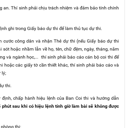
g an. Thí sinh phải chịu trách nhiệm và đảm bảo tính chính
ịnh ghi trong Giấy báo dự thi để làm thủ tục dự thi.
n cước công dân và nhận Thẻ dự thi (nếu Giấy báo dự thi
ai sót hoặc nhầm lẫn về họ, tên, chữ đệm, ngày, tháng, năm
ường và ngành học,... thí sinh phải báo cáo cán bộ coi thi để
i hoặc các giấy tờ cần thiết khác, thí sinh phải báo cáo và
lý;
ự thi.
y định, chấp hành hiệu lệnh của Ban Coi thi và hướng dẫn
 phút sau khi có hiệu lệnh tính giờ làm bài sẽ không được
 phòng thi: