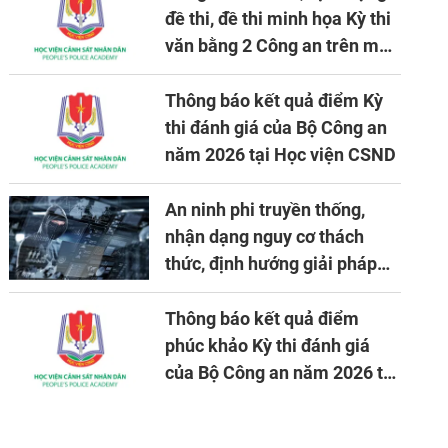
đề thi, đề thi minh họa Kỳ thi
văn bằng 2 Công an trên máy
tính
Thông báo kết quả điểm Kỳ
thi đánh giá của Bộ Công an
năm 2026 tại Học viện CSND
An ninh phi truyền thống,
nhận dạng nguy cơ thách
thức, định hướng giải pháp
đảm bảo an ninh quốc gia
trong tình hình hiện nay
Thông báo kết quả điểm
phúc khảo Kỳ thi đánh giá
của Bộ Công an năm 2026 tại
Học viện CSND