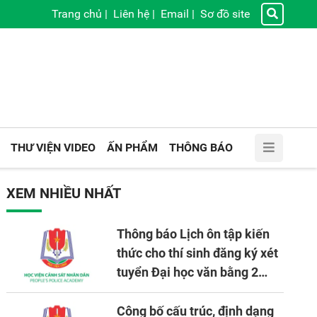
Trang chủ
|
Liên hệ
|
Email
|
Sơ đồ site
THƯ VIỆN VIDEO
ẤN PHẨM
THÔNG BÁO
XEM NHIỀU NHẤT
Thông báo Lịch ôn tập kiến
thức cho thí sinh đăng ký xét
tuyển Đại học văn bằng 2
tuyển mới, mở tại Học viện
CSND năm học 2026 - 2027
Công bố cấu trúc, định dạng