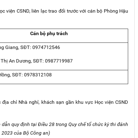
Học viện CSND, liên lạc trao đổi trước với cán bộ Phòng Hậu
Cán bộ phụ trách
ơng Giang, SĐT: 0974712546
n Thị An Dương, SĐT: 0987719987
ị Hồng, SĐT: 0978312108
ác địa chỉ Nhà nghỉ, khách sạn gần khu vực Học viện CSND
h dẫn quy định tại Điều 28 trong Quy chế tổ chức kỳ thi đánh
m 2023 của Bộ Công an)