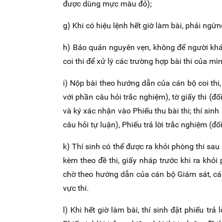
được dùng mực màu đỏ);
g) Khi có hiệu lệnh hết giờ làm bài, phải ngừ
h) Bảo quản nguyên vẹn, không để người khác
coi thi để xử lý các trường hợp bài thi của mì
i) Nộp bài theo hướng dẫn của cán bộ coi thi, t
với phần câu hỏi trắc nghiệm), tờ giấy thi (đối
và ký xác nhận vào Phiếu thu bài thi; thí sin
câu hỏi tự luận), Phiếu trả lời trắc nghiệm (đố
k) Thí sinh có thể được ra khỏi phòng thi sau 
kèm theo đề thi, giấy nháp trước khi ra khỏi
chờ theo hướng dẫn của cán bộ Giám sát, cán
vực thi.
l) Khi hết giờ làm bài, thí sinh đặt phiếu trả 