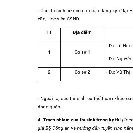
- Các thí sinh nếu có nhu cầu đăng ký ở tại 
cần, Học viện CSND:
TT
Địa điểm
- Đ.c Lê Hư
1
Cơ sở 1
- Đ.c Nguyễ
2
Cơ sở 2
- Đ.c Vũ Th
- Ngoài ra, các thí sinh có thể tham khảo c
đóng quân.
4. Trách nhiệm của thí sinh trong kỳ thi
(Tríc
giá Bộ Công an và hướng dẫn tuyển sinh nă