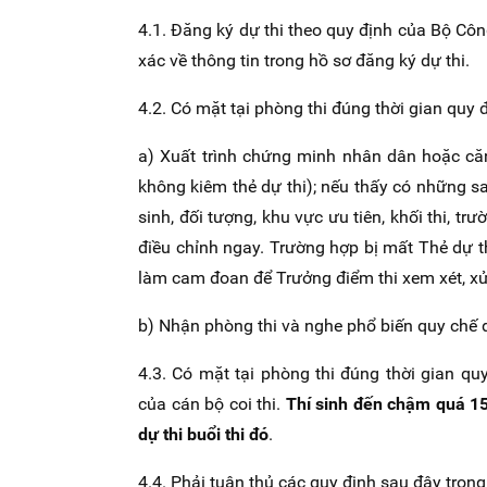
4.1. Đăng ký dự thi theo quy định của Bộ Côn
xác về thông tin trong hồ sơ đăng ký dự thi.
4.2. Có mặt tại phòng thi đúng thời gian quy đ
a) Xuất trình chứng minh nhân dân hoặc că
không kiêm thẻ dự thi); nếu thấy có những s
sinh, đối tượng, khu vực ưu tiên, khối thi, tr
điều chỉnh ngay. Trường hợp bị mất Thẻ dự th
làm cam đoan để Trưởng điểm thi xem xét, xử 
b) Nhận phòng thi và nghe phổ biến quy chế d
4.3. Có mặt tại phòng thi đúng thời gian qu
của cán bộ coi thi.
Thí sinh đến chậm quá 15
dự thi buổi thi đó
.
4.4. Phải tuân thủ các quy định sau đây trong