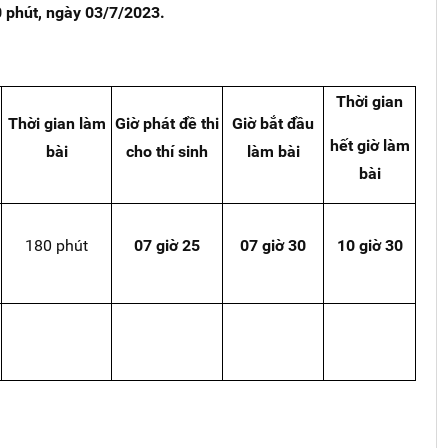
50 phút, ngày 03/7/2023.
Thời gian
Thời
gian
làm
Giờ phát đề thi
Giờ bắt đầu
hết giờ làm
bài
cho thí sinh
làm bài
bài
180 phút
07 giờ 25
07 giờ 30
10 giờ 30