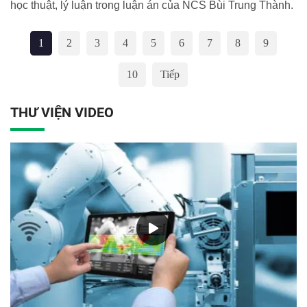
học thuật, lý luận trong luận án của NCS Bùi Trung Thành.
1
2
3
4
5
6
7
8
9
10
Tiếp
THƯ VIỆN VIDEO