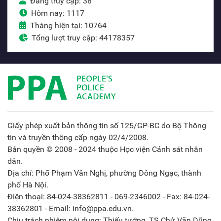
Đang truy cập: 38
Hôm nay: 1117
Tháng hiện tại: 10764
Tổng lượt truy cập: 44178357
Giấy phép xuất bản thông tin số 125/GP-BC do Bộ Thông
tin và truyền thông cấp ngày 02/4/2008.
Bản quyền © 2008 - 2024 thuộc Học viện Cảnh sát nhân
dân.
Địa chỉ: Phố Phạm Văn Nghị, phường Đông Ngạc, thành
phố Hà Nội.
Điện thoại: 84-024-38362811 - 069-2346002 - Fax: 84-024-
38362801 - Email: info@ppa.edu.vn.
Chịu trách nhiệm nội dung: Thiếu tướng, TS Chử Văn Dũng,