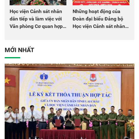
Học viện Cảnh sát nhân
Những hoạt động của
dân tiếp và làm việc với
Đoàn đại biểu Đảng bộ
Văn phòng Cơ quan hợp
Học viện Cảnh sát nhân
tác quốc tế Nhật Bản tại
dân tại Đại hội đại biểu
Việt Nam
Đảng bộ Công an Trung
ương lần thứ VIII, nhiệm
MỚI NHẤT
kỳ 2025 - 2030