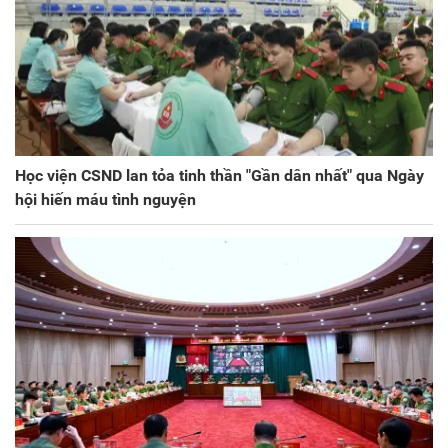
Học viện CSND lan tỏa tinh thần "Gần dân nhất" qua Ngày
hội hiến máu tình nguyện