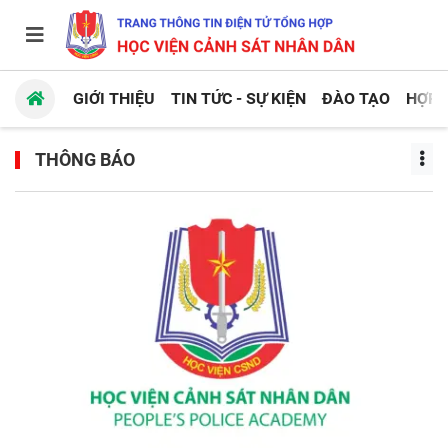
GIỚI THIỆU
TIN TỨC - SỰ KIỆN
ĐÀO TẠO
HỢP 
THÔNG BÁO