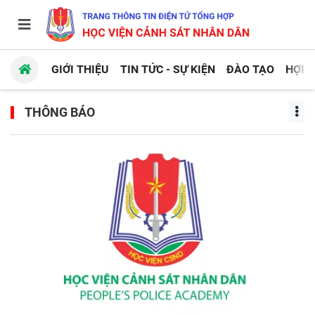
GIỚI THIỆU
TIN TỨC - SỰ KIỆN
ĐÀO TẠO
HỢP 
THÔNG BÁO