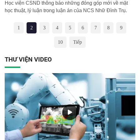
Học viện CSND thông báo những đóng góp mới về mặt
học thuật, lý luận trong luận án của NCS Nhữ Đình Trụ.
1
2
3
4
5
6
7
8
9
10
Tiếp
THƯ VIỆN VIDEO