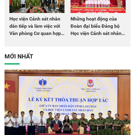
Học viện Cảnh sát nhân
Những hoạt động của
dân tiếp và làm việc với
Đoàn đại biểu Đảng bộ
Văn phòng Cơ quan hợp
Học viện Cảnh sát nhân
tác quốc tế Nhật Bản tại
dân tại Đại hội đại biểu
Việt Nam
Đảng bộ Công an Trung
ương lần thứ VIII, nhiệm
MỚI NHẤT
kỳ 2025 - 2030