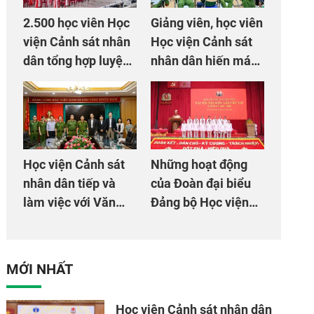
2.500 học viên Học
Giảng viên, học viên
viện Cảnh sát nhân
Học viện Cảnh sát
dân tổng hợp luyện
nhân dân hiến máu
màn Trống hội chào
giúp dân và đồng
mừng Đại hội Đảng
đội
Học viện Cảnh sát
Những hoạt động
nhân dân tiếp và
của Đoàn đại biểu
làm việc với Văn
Đảng bộ Học viện
phòng Cơ quan hợp
Cảnh sát nhân dân
tác quốc tế Nhật
tại Đại hội đại biểu
Bản tại Việt Nam
Đảng bộ Công an
MỚI NHẤT
Trung ương lần thứ
VIII, nhiệm kỳ 2025
Học viện Cảnh sát nhân dân