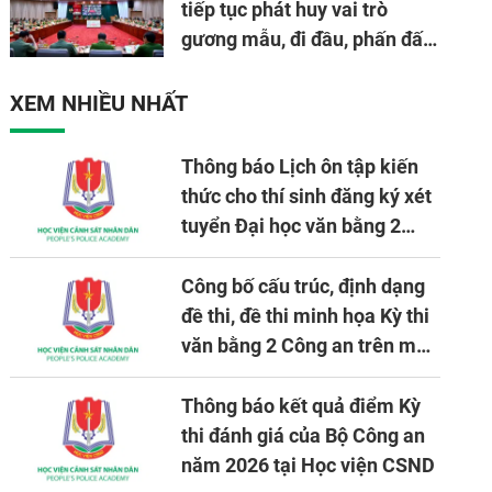
tiếp tục phát huy vai trò
gương mẫu, đi đầu, phấn đấu
hoàn thành xuất sắc mọi
nhiệm vụ được giao
XEM NHIỀU NHẤT
Thông báo Lịch ôn tập kiến
thức cho thí sinh đăng ký xét
tuyển Đại học văn bằng 2
tuyển mới, mở tại Học viện
CSND năm học 2026 - 2027
Công bố cấu trúc, định dạng
đề thi, đề thi minh họa Kỳ thi
văn bằng 2 Công an trên máy
tính
Thông báo kết quả điểm Kỳ
thi đánh giá của Bộ Công an
năm 2026 tại Học viện CSND