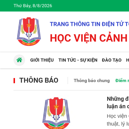
Thứ Bảy, 8/8/2026
GIỚI THIỆU
TIN TỨC - SỰ KIỆN
ĐÀO TẠO
H
THÔNG BÁO
Thông báo chung
Điểm 
Những đó
luận án
Học viện
thuật, lý