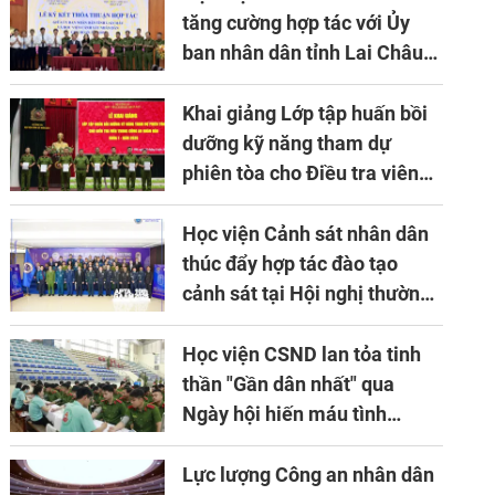
- 2030
tăng cường hợp tác với Ủy
ban nhân dân tỉnh Lai Châu
về ứng dụng khoa học công
nghệ trong lĩnh vực đấu tranh
Khai giảng Lớp tập huấn bồi
phòng, chống tội phạm
dưỡng kỹ năng tham dự
phiên tòa cho Điều tra viên
khóa 1 năm 2026
Học viện Cảnh sát nhân dân
thúc đẩy hợp tác đào tạo
cảnh sát tại Hội nghị thường
niên lần thứ 10 của Hiệp hội
APTA
Học viện CSND lan tỏa tinh
thần "Gần dân nhất" qua
Ngày hội hiến máu tình
nguyện
Lực lượng Công an nhân dân