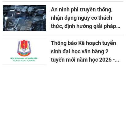
An ninh phi truyền thống,
nhận dạng nguy cơ thách
thức, định hướng giải pháp
đảm bảo an ninh quốc gia
trong tình hình hiện nay
Thông báo Kế hoạch tuyển
sinh đại học văn bằng 2
tuyển mới năm học 2026 -
2027