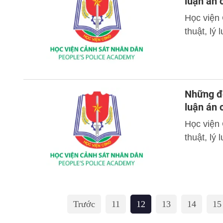
luận án
Học viện
thuật, lý
Những đó
luận án
Học viện
thuật, lý
Trước
11
12
13
14
15