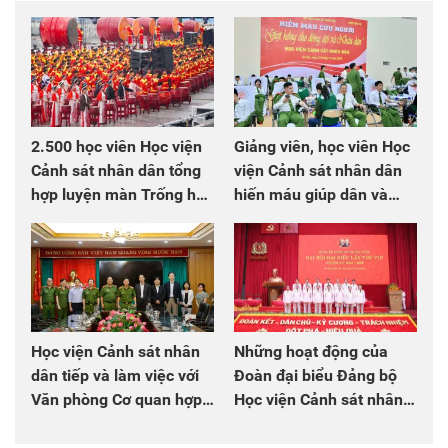
2.500 học viên Học viện
Giảng viên, học viên Học
Cảnh sát nhân dân tổng
viện Cảnh sát nhân dân
hợp luyện màn Trống hội
hiến máu giúp dân và
chào mừng Đại hội Đảng
đồng đội
Học viện Cảnh sát nhân
Những hoạt động của
dân tiếp và làm việc với
Đoàn đại biểu Đảng bộ
Văn phòng Cơ quan hợp
Học viện Cảnh sát nhân
tác quốc tế Nhật Bản tại
dân tại Đại hội đại biểu
Việt Nam
Đảng bộ Công an Trung