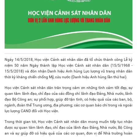
Ngày 14/5/2018, Học viện Cảnh sát nhân dân đã tổ chức thành công Lễ kỷ
niệm 50 năm Ngày thành lập Học viện Cảnh sát nhân dân (15/5/1968 -
15/5/2018) và đón nhận Danh hiệu Anh hùng Lực lượng vũ trang nhân dân
thời kỳ kháng chiến chống Mỹ, cứu nước (Danh hiệu Anh hùng lần thứ hai).
Học viện Cảnh sát nhân dân trân trọng cảm ơn những tình cảm tốt đẹp, sự
quan tâm lãnh đạo, chỉ đạo của các đồng chí lãnh đạo Đảng, Nhà nước, lãnh
đạo Bộ Công an; sự phối hợp, giúp đỡ tận tình, có hiệu quả của các ban, bộ,
ngành, đoàn thể Trung ương, địa phương; các cơ quan báo chí trong và ngoài
lực lượng CAND đối với Học viện.
Trong thời gian tới, Học viện Cảnh sát nhân dân mong muốn tiếp tục nhận
được sự quan tâm lãnh đạo, chỉ đạo của lãnh đạo Đảng, Nhà nước, Bộ Công
an và sự giúp đỡ có hiệu quả của các cơ quan, đơn vị để Nhà trường hoàn