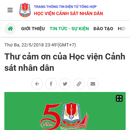
GIỚI THIỆU
TIN TỨC - SỰ KIỆN
ĐÀO TẠO
HỢP 
Thứ Ba, 22/5/2018 23:49'(GMT+7)
Thư cảm ơn của Học viện Cảnh
sát nhân dân