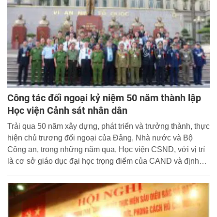
Công tác đối ngoại kỷ niệm 50 năm thành lập
Học viện Cảnh sát nhân dân
Trải qua 50 năm xây dựng, phát triển và trưởng thành, thực
hiện chủ trương đối ngoại của Đảng, Nhà nước và Bộ
Công an, trong những năm qua, Học viện CSND, với vị trí
là cơ sở giáo dục đại học trọng điểm của CAND và định
hướng xây dựng trường trở thành Cơ sở giáo dục đại học
trọng điểm, đạt chuẩn quốc gia trước năm 2020 đã đẩy
mạnh hoạt động hợp tác quốc tế trong công tác đào tạo
Cảnh sát với nhiều kết quả đáng khích lệ.