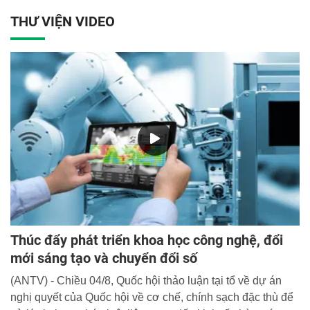
một công tác trọng tâm được các cơ quan, đơn vị tập trung
THƯ VIỆN VIDEO
thực hiện.
Thúc đẩy phát triển khoa học công nghệ, đổi
mới sáng tạo và chuyển đổi số
(ANTV) - Chiều 04/8, Quốc hội thảo luận tại tổ về dự án
nghị quyết của Quốc hội về cơ chế, chính sạch đặc thù để