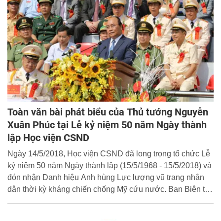
Toàn văn bài phát biểu của Thủ tướng Nguyễn
Xuân Phúc tại Lễ kỷ niệm 50 năm Ngày thành
lập Học viện CSND
Ngày 14/5/2018, Học viện CSND đã long trọng tổ chức Lễ
kỷ niệm 50 năm Ngày thành lập (15/5/1968 - 15/5/2018) và
đón nhận Danh hiệu Anh hùng Lực lượng vũ trang nhân
dân thời kỳ kháng chiến chống Mỹ cứu nước. Ban Biên tập
Cổng Thông tin điện tử Học viện xin trân trọng giới thiệu
toàn văn bài phát biểu của đồng chí Thủ tướng Nguyễn