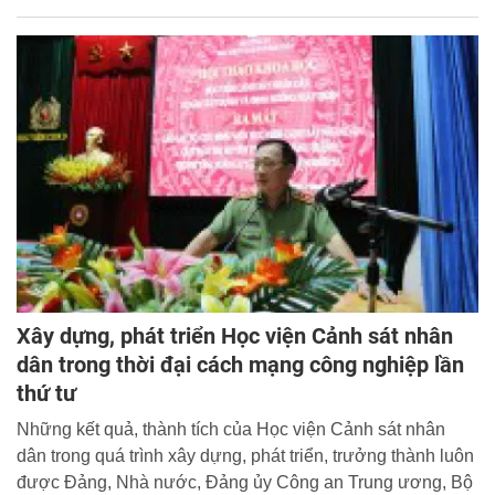
đời sống cán bộ, công chức, viên chức, người lao động và
bảo đảm an sinh xã hội. Nhân dịp này, Thượng tướng,
GS.TS Tô Lâm, Ủy viên Bộ Chính trị, Bí thư Đảng ủy Công
an Trung ương, Bộ trưởng Bộ Công an có bài viết quan
trọng “Xây dựng lực lượng Công an nhân dân trong sạch,
vững mạnh toàn diện, xứng đáng là lực lượng trung thành,
tin cậy của Đảng, Nhà nước và nhân dân”. Cổng Thông tin
điện tử Học viện Cảnh sát nhân dân xin trân trọng giới
thiệu toàn văn bài viết của đồng chí Bộ trưởng.
Xây dựng, phát triển Học viện Cảnh sát nhân
dân trong thời đại cách mạng công nghiệp lần
thứ tư
Những kết quả, thành tích của Học viện Cảnh sát nhân
dân trong quá trình xây dựng, phát triển, trưởng thành luôn
được Đảng, Nhà nước, Đảng ủy Công an Trung ương, Bộ