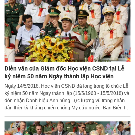
Diễn văn của Giám đốc Học viện CSND tại Lễ
kỷ niệm 50 năm Ngày thành lập Học viện
Ngày 14/5/2018, Học viện CSND đã long trọng tổ chức Lễ
kỷ niệm 50 năm Ngày thành lập (15/5/1968 - 15/5/2018) và
đón nhận Danh hiệu Anh hùng Lực lượng vũ trang nhân
dân thời kỳ kháng chiến chống Mỹ cứu nước. Ban Biên tập
Cổng Thông tin điện tử Học viện xin trân trọng giới thiệu
toàn văn bài phát biểu của đồng chí Trung tướng, GS.TS
Nguyễn Xuân Yêm, Giám đốc Học viện tại sự kiện này.