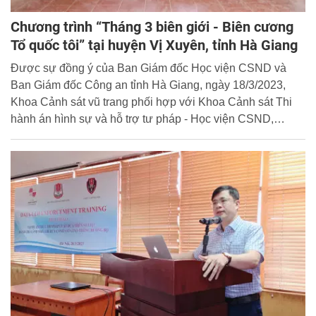
Chương trình “Tháng 3 biên giới - Biên cương
Tổ quốc tôi” tại huyện Vị Xuyên, tỉnh Hà Giang
Được sự đồng ý của Ban Giám đốc Học viện CSND và
Ban Giám đốc Công an tỉnh Hà Giang, ngày 18/3/2023,
Khoa Cảnh sát vũ trang phối hợp với Khoa Cảnh sát Thi
hành án hình sự và hỗ trợ tư pháp - Học viện CSND,
Phòng Cảnh sát cơ động - Công an tỉnh Hà Giang tổ chức
Chương trình “Tháng 3 biên giới - Biên cương Tổ quốc tôi”
tại huyện Vị Xuyên, tỉnh Hà Giang.