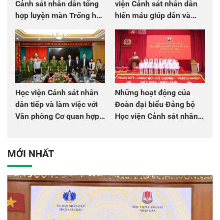
Cảnh sát nhân dân tổng
viện Cảnh sát nhân dân
hợp luyện màn Trống hội
hiến máu giúp dân và
chào mừng Đại hội Đảng
đồng đội
Học viện Cảnh sát nhân
Những hoạt động của
dân tiếp và làm việc với
Đoàn đại biểu Đảng bộ
Văn phòng Cơ quan hợp
Học viện Cảnh sát nhân
tác quốc tế Nhật Bản tại
dân tại Đại hội đại biểu
Việt Nam
Đảng bộ Công an Trung
ương lần thứ VIII, nhiệm
MỚI NHẤT
kỳ 2025 - 2030