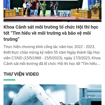
Khoa Cảnh sát môi trường tổ chức Hội thi học
tốt “Tìm hiểu về môi trường và bảo vệ môi
trường”
Thực hiện chương trình công tác năm học 2022 - 2023,
thiết thực chào mừng kỷ niệm 55 năm Ngày thành lập Học
viện CSND (15/5/1968 - 15/5/2023), ngày 17/3/2023, Khoa
Cảnh sát môi trường đã tổ chức Hội thi học tốt “Tìm hiểu
về môi trường và bảo vệ môi trường”. Đại tá, TS Chử Văn
THƯ VIỆN VIDEO
Dũng, Phó Giám đốc Học viện CSND dự và chủ trì Hội thi.