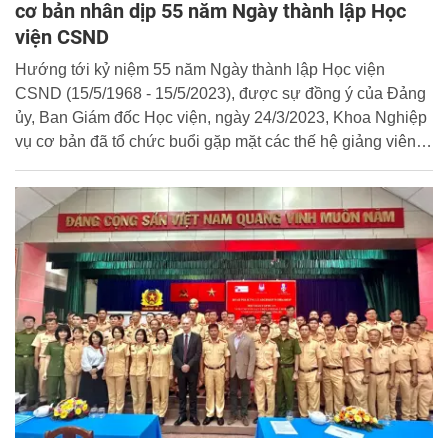
cơ bản nhân dịp 55 năm Ngày thành lập Học
viện CSND
Hướng tới kỷ niệm 55 năm Ngày thành lập Học viện
CSND (15/5/1968 - 15/5/2023), được sự đồng ý của Đảng
ủy, Ban Giám đốc Học viện, ngày 24/3/2023, Khoa Nghiệp
vụ cơ bản đã tổ chức buổi gặp mặt các thế hệ giảng viên
đơn vị. Đại tá, TS Nguyễn Đăng Sáu, Phó Giám đốc Học
viện tham dự và chủ trì buổi lễ.