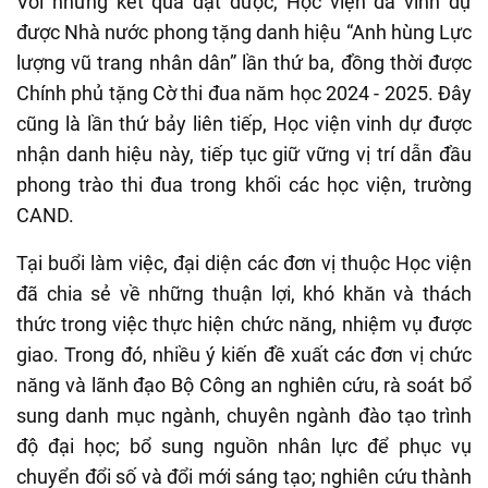
Với những kết quả đạt được, Học viện đã vinh dự
được Nhà nước phong tặng danh hiệu “Anh hùng
L
ực
lượng vũ trang
n
hân dân” lần thứ ba, đồng thời được
Chính phủ tặng Cờ thi đua năm học 2024
-
2025. Đây
cũng là lần thứ bảy liên tiếp, Học viện vinh dự được
nhận danh hiệu này, tiếp tục giữ vững vị trí dẫn đầu
phong trào thi đua trong khối các học viện, trường
CAND.
Tại buổi làm việc, đại diện các đơn vị thuộc Học viện
đã chia sẻ về những thuận lợi, khó khăn và thách
thức trong việc thực hiện chức năng, nhiệm vụ được
giao.
Trong đó, nhiều ý kiến đề xuất các đơn vị chức
năng và lãnh đạo Bộ Công an nghiên cứu, rà soát bổ
sung danh mục ngành, chuyên ngành đào tạo trình
độ đại học; bổ sung nguồn nhân lực để phục vụ
chuyển đổi số và đổi mới sáng tạo; nghiên cứu thành