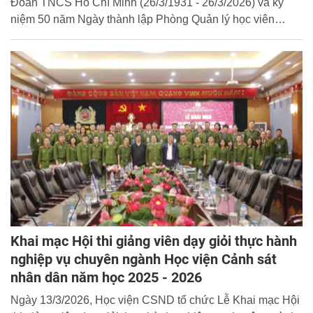
Đoàn TNCS Hồ Chí Minh (26/3/1931 - 26/3/2026) và kỷ
niệm 50 năm Ngày thành lập Phòng Quản lý học viên
(02/4/1976 - 02/4/2026), chiều 12/3/2026, tại sân chào cờ
Học viện Cảnh sát nhân dân (CSND) đã diễn ra Lễ Khai
mạc Hội thao khối học viên năm 2026.
Khai mạc Hội thi giảng viên dạy giỏi thực hành
nghiệp vụ chuyên ngành Học viện Cảnh sát
nhân dân năm học 2025 - 2026
Ngày 13/3/2026, Học viện CSND tổ chức Lễ Khai mạc Hội