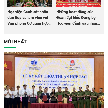
Học viện Cảnh sát nhân
Những hoạt động của
dân tiếp và làm việc với
Đoàn đại biểu Đảng bộ
Văn phòng Cơ quan hợp
Học viện Cảnh sát nhân
tác quốc tế Nhật Bản tại
dân tại Đại hội đại biểu
Việt Nam
Đảng bộ Công an Trung
ương lần thứ VIII, nhiệm
MỚI NHẤT
kỳ 2025 - 2030