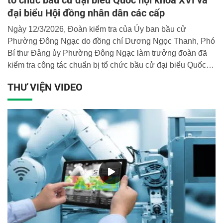
tổ chức bầu cử đại biểu Quốc hội khóa XVI và
đại biểu Hội đồng nhân dân các cấp
Ngày 12/3/2026, Đoàn kiểm tra của Ủy ban bầu cử
Phường Đông Ngạc do đồng chí Dương Ngọc Thanh, Phó
Bí thư Đảng ủy Phường Đông Ngạc làm trưởng đoàn đã
kiểm tra công tác chuẩn bị tổ chức bầu cử đại biểu Quốc
hội khóa XVI và đại biểu HĐND các cấp nhiệm kỳ 2026 -
THƯ VIỆN VIDEO
2031 tại Học viện CSND.