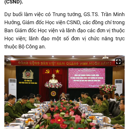
(CSND).
D
ự buổi làm việc có Trung tướng, GS.TS
.
Trần Minh
Hưởng, Giám đốc Học viện CSND, các đồng chí trong
Ban
G
iám đốc Học
viện
và lãnh đạo các đơn vị thuộc
H
ọc viện; lãnh đạo một số đơn vị chức năng trực
thuộc Bộ Công an.