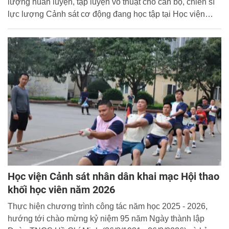
lượng huấn luyện, tập luyện võ thuật cho cán bộ, chiến sĩ
lực lượng Cảnh sát cơ động đang học tập tại Học viện
CSND”. Đại tá, PGS.TS. Dương Văn Minh, Trưởng khoa
Cảnh sát vũ trang chủ trì buổi Tọa đàm khoa học.
Học viện Cảnh sát nhân dân khai mạc Hội thao
khối học viên năm 2026
Thực hiện chương trình công tác năm học 2025 - 2026,
hướng tới chào mừng kỷ niệm 95 năm Ngày thành lập