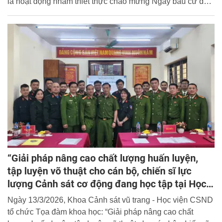
là hoạt động nhằm thiết thực chào mừng Ngày bầu cử đại
biểu Quốc hội khóa XVI, đại biểu Hội đồng nhân dân các
cấp, nhiệm kỳ 2026 - 2031 và hướng tới kỷ niệm 95 năm
Ngày thành lập Đoàn TNCS Hồ Chí Minh (26/3/1931 -
26/3/2026).
“Giải pháp nâng cao chất lượng huấn luyện,
tập luyện võ thuật cho cán bộ, chiến sĩ lực
lượng Cảnh sát cơ động đang học tập tại Học
viện CSND”
Ngày 13/3/2026, Khoa Cảnh sát vũ trang - Học viện CSND
tổ chức Tọa đàm khoa học: “Giải pháp nâng cao chất