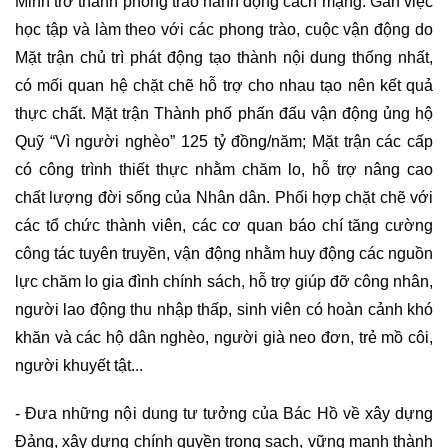
Minh trở thành phong trào hành động cách mạng. Gắn việc
học tập và làm theo với các phong trào, cuộc vận động do
Mặt trận chủ trì phát động tạo thành nội dung thống nhất,
có mối quan hệ chặt chẽ hỗ trợ cho nhau tạo nên kết quả
thực chất. Mặt trận Thành phố phấn đấu vận động ủng hộ
Quỹ “Vì người nghèo” 125 tỷ đồng/năm; Mặt trận các cấp
có công trình thiết thực nhằm chăm lo, hỗ trợ nâng cao
chất lượng đời sống của Nhân dân. Phối hợp chặt chẽ với
các tổ chức thành viên, các cơ quan báo chí tăng cường
công tác tuyên truyền, vận động nhằm huy động các nguồn
lực chăm lo gia đình chính sách, hỗ trợ giúp đỡ công nhân,
người lao động thu nhập thấp, sinh viên có hoàn cảnh khó
khăn và các hộ dân nghèo, người già neo đơn, trẻ mồ côi,
người khuyết tật...
- Đưa những nội dung tư tưởng của Bác Hồ về xây dựng
Đảng, xây dựng chính quyền trong sạch, vững mạnh thành