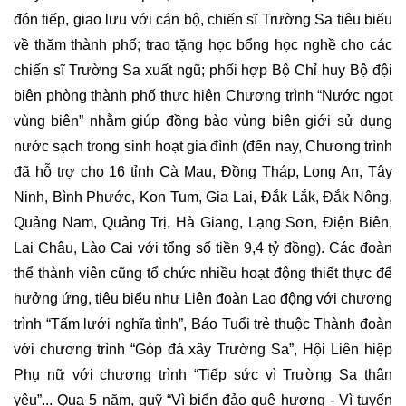
đón tiếp, giao lưu với cán bộ, chiến sĩ Trường Sa tiêu biểu
về thăm thành phố; trao tặng học bổng học nghề cho các
chiến sĩ Trường Sa xuất ngũ; phối hợp Bộ Chỉ huy Bộ đội
biên phòng thành phố thực hiện Chương trình “Nước ngọt
vùng biên” nhằm giúp đồng bào vùng biên giới sử dụng
nước sạch trong sinh hoạt gia đình (đến nay, Chương trình
đã hỗ trợ cho 16 tỉnh Cà Mau, Đồng Tháp, Long An, Tây
Ninh, Bình Phước, Kon Tum, Gia Lai, Đắk Lắk, Đắk Nông,
Quảng Nam, Quảng Trị, Hà Giang, Lạng Sơn, Điện Biên,
Lai Châu, Lào Cai với tổng số tiền 9,4 tỷ đồng). Các đoàn
thể thành viên cũng tổ chức nhiều hoạt động thiết thực để
hưởng ứng, tiêu biểu như Liên đoàn Lao động với chương
trình “Tấm lưới nghĩa tình”, Báo Tuổi trẻ thuộc Thành đoàn
với chương trình “Góp đá xây Trường Sa”, Hội Liên hiệp
Phụ nữ với chương trình “Tiếp sức vì Trường Sa thân
yêu”... Qua 5 năm, quỹ “Vì biển đảo quê hương - Vì tuyến