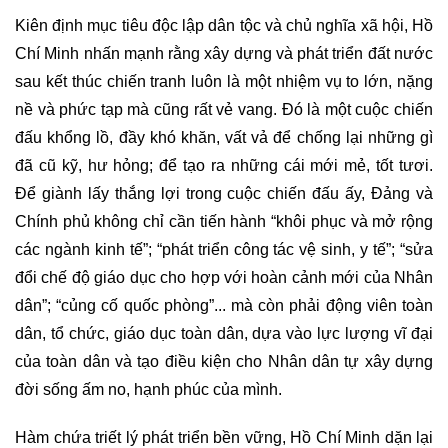
Kiên định mục tiêu độc lập dân tộc và chủ nghĩa xã hội, Hồ
Chí Minh nhấn mạnh rằng xây dựng và phát triển đất nước
sau kết thúc chiến tranh luôn là một nhiệm vụ to lớn, nặng
nề và phức tạp mà cũng rất vẻ vang. Đó là một cuộc chiến
đấu khổng lồ, đầy khó khăn, vất vả để chống lại những gì
đã cũ kỹ, hư hỏng; để tạo ra những cái mới mẻ, tốt tươi.
Ðể giành lấy thắng lợi trong cuộc chiến đấu ấy, Đảng và
Chính phủ không chỉ cần tiến hành “khôi phục và mở rộng
các ngành kinh tế”; “phát triển công tác vệ sinh, y tế”; “sửa
đổi chế độ giáo dục cho hợp với hoàn cảnh mới của Nhân
dân”; “củng cố quốc phòng”... mà còn phải động viên toàn
dân, tổ chức, giáo dục toàn dân, dựa vào lực lượng vĩ đại
của toàn dân và tạo điều kiện cho Nhân dân tự xây dựng
đời sống ấm no, hạnh phúc của mình.
Hàm chứa triết lý phát triển bền vững, Hồ Chí Minh dặn lại