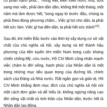
có phần hạnh phúc”. Trong việc kiến thiết nước nhà, sửa
sang mọi việc, phải làm dần dần, không thể một tháng, một
năm mà làm được hết, “song ngay từ bước đầu, chúng ta
phải theo đúng phương châm... Việc gì lợi cho dân, ta phải
(3)
hết sức làm. Việc gì hại đến dân, ta phải hết sức tránh”
.
Sau đó, khi miền Bắc bước vào thời kỳ xây dựng cơ sở vật
chất của chủ nghĩa xã hội, xây dựng và trở thành hậu
phương của tiền tuyến lớn miền Nam trong cuộc kháng
chiến chống Mỹ, cứu nước, Hồ Chí Minh cũng nhấn mạnh
việc chăm lo đời sống, hạnh phúc của Nhân dân là một
trong những mục tiêu quan trọng của đường lối, chính
sách của Ðảng và Nhà nước. Rất ngắn gọn và giản dị, Hồ
Chí Minh khẳng định mục đích của chủ nghĩa xã hội nói
một cách đơn giản và dễ hiểu là: không ngừng nâng cao
đời sống vật chất và tinh thần của Nhân dân, trước hết là
Nhân dân lao động.