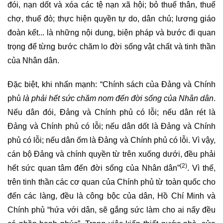
đói, nạn dốt và xóa các tệ nạn xã hội; bỏ thuế thân, thuế
chợ, thuế đò; thực hiện quyền tự do, dân chủ; lương giáo
đoàn kết... là những nội dung, biện pháp và bước đi quan
trọng để từng bước chăm lo đời sống vật chất và tinh thần
của Nhân dân.
Đặc biệt, khi nhấn mạnh: “Chính sách của Ðảng và Chính
phủ
là phải hết sức chăm nom đến đời sống của Nhân dân
.
Nếu dân đói, Ðảng và Chính phủ có lỗi; nếu dân rét là
Ðảng và Chính phủ có lỗi; nếu dân dốt là Ðảng và Chính
phủ có lỗi; nếu dân ốm là Ðảng và Chính phủ có lỗi. Vì vậy,
cán bộ Ðảng và chính quyền từ trên xuống dưới, đều phải
(2)
hết sức quan tâm đến đời sống của Nhân dân”
. Vì thế,
trên tinh thần các cơ quan của Chính phủ từ toàn quốc cho
đến các làng, đều là công bộc của dân, Hồ Chí Minh và
Chính phủ “hứa với dân, sẽ gắng sức làm cho ai nấy đều