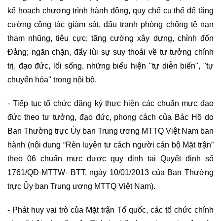
kế hoạch chương trình hành động, quy chế cụ thể để tăng
cường công tác giám sát, đấu tranh phòng chống tệ nạn
tham nhũng, tiêu cực; tăng cường xây dựng, chỉnh đốn
Đảng; ngăn chặn, đẩy lùi sự suy thoái về tư tưởng chính
trị, đạo đức, lối sống, những biểu hiện "tự diễn biến", "tự
chuyển hóa" trong nội bộ.
- Tiếp tục tổ chức đăng ký thực hiện các chuẩn mực đạo
đức theo tư tưởng, đạo đức, phong cách của Bác Hồ do
Ban Thường trực Ủy ban Trung ương MTTQ Việt Nam ban
hành (nội dung “Rèn luyện tư cách người cán bộ Mặt trận”
theo 06 chuẩn mực được quy định tại Quyết định số
1761/QĐ-MTTW- BTT, ngày 10/01/2013 của Ban Thường
trực Ủy ban Trung ương MTTQ Việt Nam).
- Phát huy vai trò của Mặt trận Tổ quốc, các tổ chức chính