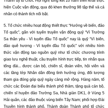
Thành ủy tổ chức Hội nghị tổng kết 10 năm triển khai thực
hiện Cuộc vận động, qua đó khen thưởng 98 tập thể và cá
nhân có thành tích nổi bật.
5. Tổ chức nhiều hoạt động thiết thực “Hướng về biển, đảo
Tổ quốc”, gắn với tuyên truyền vận động quỹ “Vì Trường
Sa thân yêu - Vì tuyến đầu Tổ quốc” nay là quỹ “Vì biển,
đảo quê hương - Vì tuyến đầu Tổ quốc” với nhiều hình
thức vận động tạo nguồn quỹ như tổ chức chương trình
giao lưu nghệ thuật, cầu truyền hình trực tiếp, tin nhắn qua
tổng đài... được cán bộ, chiến sĩ, đoàn viên, hội viên và
các tầng lớp Nhân dân đồng tình hưởng ứng, đối tượng
tham gia đóng góp quỹ ngày càng mở rộng. Hàng năm, tổ
chức các Đoàn đại biểu thành phố thăm, tặng quà cán bộ,
chiến sĩ huyện đảo Trường Sa, Nhà giàn DK1, ở Vùng 5
Hải quân, các đảo thuộc vùng biển Tây Nam; phối hợp Đài
Truyền hình thành phố, Thành đoàn Thành phố tổ chức