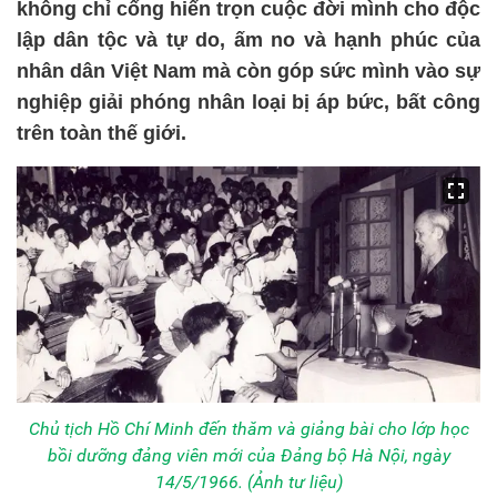
không chỉ cống hiến trọn cuộc đời mình cho độc
lập dân tộc và tự do, ấm no và hạnh phúc của
nhân dân Việt Nam mà còn góp sức mình vào sự
nghiệp giải phóng nhân loại bị áp bức, bất công
trên toàn thế giới.
Chủ tịch Hồ Chí Minh đến thăm và giảng bài cho lớp học
bồi dưỡng đảng viên mới của Đảng bộ Hà Nội, ngày
14/5/1966. (Ảnh tư liệu)