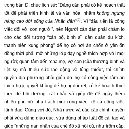
trong bản Di chúc lịch sử: “Đảng cần phải có kế hoạch thật
tốt để phát triển kinh tế và văn hóa, nhằm
không ngừng
(4)
nâng cao đời sống của Nhân dân
”
. Vì “đầu tiên là công
việc đối với con người”, nên Người căn dặn phải chăm lo
cho các đối tượng “cán bộ, binh sĩ, dân quân du kích,
thanh niên xung phong” để họ có nơi ăn chốn ở yên ổn
đồng thời phải mở những lớp dạy nghề thích hợp với mọi
người; quan tâm đến “cha mẹ, vợ con (của thương binh và
liệt sĩ) mà thiếu sức lao động và túng thiếu”, thì chính
quyền địa phương phải giúp đỡ họ có công việc làm ăn
thích hợp, quyết không để họ bị đói rét; có kế hoạch thiết
thực để bồi dưỡng, cất nhắc và giúp đỡ để ngày thêm
nhiều phụ nữ phụ trách mọi công việc, kể cả công việc
lãnh đạo. Cùng với đó, Nhà nước và các cấp chính quyền
phải vừa dùng giáo dục, vừa dùng pháp luật để cải tạo và
giúp “những nạn nhân của chế độ xã hội cũ, như trộm cắp,