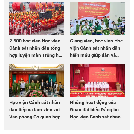
2.500 học viên Học viện
Giảng viên, học viên Học
Cảnh sát nhân dân tổng
viện Cảnh sát nhân dân
hợp luyện màn Trống hội
hiến máu giúp dân và
chào mừng Đại hội Đảng
đồng đội
Học viện Cảnh sát nhân
Những hoạt động của
dân tiếp và làm việc với
Đoàn đại biểu Đảng bộ
Văn phòng Cơ quan hợp
Học viện Cảnh sát nhân
tác quốc tế Nhật Bản tại
dân tại Đại hội đại biểu
Việt Nam
Đảng bộ Công an Trung