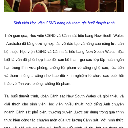
Sinh viên Học viện CSND hăng hái tham gia buổi thuyết trình
Thời gian qua, Học viện CSND và Cảnh sát tiểu bang New South Wales
- Australia đã tăng cường hợp tác về đào tạo và nâng cao năng lực cán
bộ thuộc Học viện CSND và Cảnh sát tiểu bang New South Wales, đặc
biệt là vấn đề phối hợp trao đổi cán bộ tham gia các lớp tập huấn ngắn
hạn trong lĩnh vực phòng, chống tội phạm về công nghệ cao, rửa tiền
và tham nhũng… cũng như trao đổi kinh nghiệm tổ chức các buổi hội
thảo về lĩnh vực phòng, chống tội phạm.
Tại buổi thuyết trình, đoàn Cảnh sát New South Wales đã giới thiệu và
giải thích cho sinh viên Học viện nhiều thuật ngữ tiếng Anh chuyên
ngành Cảnh sát phổ biến, thường xuyên được sử dụng trong quá trình
thực hiện công tác chuyên môn của lực lượng Cảnh sát. Với hình thức