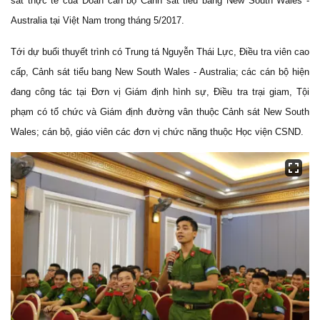
sát thực tế của Đoàn cán bộ Cảnh sát tiểu bang New South Wales -
Australia tại Việt Nam trong tháng 5/2017.
Tới dự buổi thuyết trình có Trung tá Nguyễn Thái Lực, Điều tra viên cao
cấp, Cảnh sát tiểu bang New South Wales - Australia; các cán bộ hiện
đang công tác tại Đơn vị Giám định hình sự, Điều tra trại giam, Tội
phạm có tổ chức và Giám định đường vân thuộc Cảnh sát New South
Wales; cán bộ, giáo viên các đơn vị chức năng thuộc Học viện CSND.