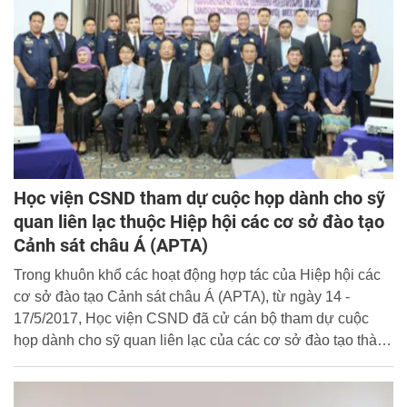
Học viện CSND tham dự cuộc họp dành cho sỹ
quan liên lạc thuộc Hiệp hội các cơ sở đào tạo
Cảnh sát châu Á (APTA)
Trong khuôn khổ các hoạt động hợp tác của Hiệp hội các
cơ sở đào tạo Cảnh sát châu Á (APTA), từ ngày 14 -
17/5/2017, Học viện CSND đã cử cán bộ tham dự cuộc
họp dành cho sỹ quan liên lạc của các cơ sở đào tạo thành
viên APTA lần thứ nhất do Ban Thư ký APTA phối hợp với
Đại học Công an Phi-líp-pin đăng cai tổ chức tại thủ đô
Manila, Phi-líp-pin.