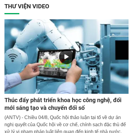
PGS.TS Trần Minh Chất, Phó Giám đốc Học viện tiếp đón
THƯ VIỆN VIDEO
và làm việc cùng Đoàn.
Thúc đẩy phát triển khoa học công nghệ, đổi
mới sáng tạo và chuyển đổi số
(ANTV) - Chiều 04/8, Quốc hội thảo luận tại tổ về dự án
nghị quyết của Quốc hội về cơ chế, chính sạch đặc thù để
xử lý vi phạm pháp luật liên quan đến kinh tế nhà nước,